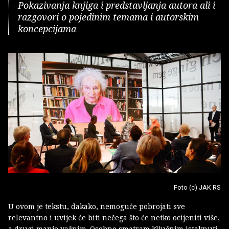
Pokazivanja knjiga i predstavljanja autora ali i
razgovori o pojedinim temama i autorskim
koncepcijama
Foto (c) JAK RS
U ovom je tekstu, dakako, nemoguće pobrojati sve
relevantno i uvijek će biti nečega što će netko ocijeniti više,
a drugi manje važnim. Osobno smatram ključnim istaknuti