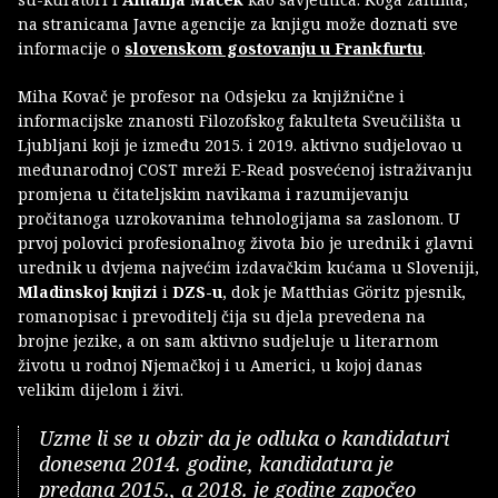
na stranicama Javne agencije za knjigu može doznati sve
informacije o
slovenskom gostovanju u Frankfurtu
.
Miha Kovač je profesor na Odsjeku za knjižnične i
informacijske znanosti Filozofskog fakulteta Sveučilišta u
Ljubljani koji je između 2015. i 2019. aktivno sudjelovao u
međunarodnoj COST mreži E-Read posvećenoj istraživanju
promjena u čitateljskim navikama i razumijevanju
pročitanoga uzrokovanima tehnologijama sa zaslonom. U
prvoj polovici profesionalnog života bio je urednik i glavni
urednik u dvjema najvećim izdavačkim kućama u Sloveniji,
Mladinskoj knjizi
i
DZS-u
, dok je Matthias Göritz pjesnik,
romanopisac i prevoditelj čija su djela prevedena na
brojne jezike, a on sam aktivno sudjeluje u literarnom
životu u rodnoj Njemačkoj i u Americi, u kojoj danas
velikim dijelom i živi.
Uzme li se u obzir da je odluka o kandidaturi
donesena 2014. godine, kandidatura je
predana 2015., a 2018. je godine započeo