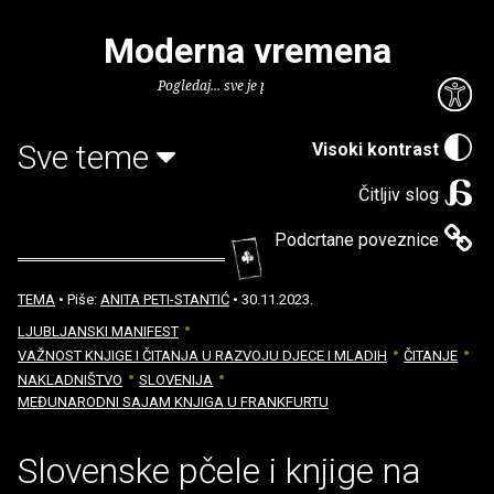
Moderna vremena
Pogledaj... sve je puno knjiga.
Sve teme
Visoki kontrast
Čitljiv slog
Podcrtane poveznice
TEMA
• Piše:
ANITA PETI-STANTIĆ
• 30.11.2023.
LJUBLJANSKI MANIFEST
VAŽNOST KNJIGE I ČITANJA U RAZVOJU DJECE I MLADIH
ČITANJE
NAKLADNIŠTVO
SLOVENIJA
MEĐUNARODNI SAJAM KNJIGA U FRANKFURTU
Slovenske pčele i knjige na