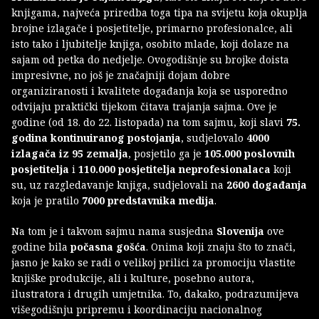
knjigama, najveća priredba toga tipa na svijetu koja okuplja
brojne izlagače i posjetitelje, primarno profesionalce, ali
isto tako i ljubitelje knjiga, osobito mlade, koji dolaze na
sajam od petka do nedjelje. Ovogodišnje su brojke doista
impresivne, no još je značajniji dojam dobre
organiziranosti i kvalitete događanja koja se usporedno
odvijaju praktički tijekom čitava trajanja sajma. Ove je
godine (od 18. do 22. listopada) na tom sajmu, koji slavi
75.
godina kontinuiranog postojanja
, sudjelovalo
4000
izlagača iz 95 zemalja
, posjetilo ga je
105.000 poslovnih
posjetitelja
i
110.000 posjetitelja neprofesionalaca
koji
su, uz razgledavanje knjiga, sudjelovali na
2600 događanja
koja je pratilo
7000 predstavnika medija
.
Na tom je i takvom sajmu nama susjedna
Slovenija
ove
godine bila
počasna gošća
. Onima koji znaju što to znači,
jasno je kako se radi o velikoj prilici za promociju vlastite
knjiške produkcije, ali i kulture, posebno autora,
ilustratora i drugih umjetnika. To, dakako, podrazumijeva
višegodišnju pripremu i koordinaciju nacionalnog