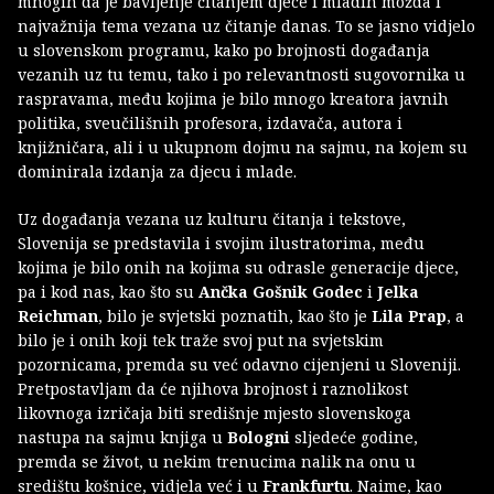
mnogih da je bavljenje čitanjem djece i mladih možda i
najvažnija tema vezana uz čitanje danas. To se jasno vidjelo
u slovenskom programu, kako po brojnosti događanja
vezanih uz tu temu, tako i po relevantnosti sugovornika u
raspravama, među kojima je bilo mnogo kreatora javnih
politika, sveučilišnih profesora, izdavača, autora i
knjižničara, ali i u ukupnom dojmu na sajmu, na kojem su
dominirala izdanja za djecu i mlade.
Uz događanja vezana uz kulturu čitanja i tekstove,
Slovenija se predstavila i svojim ilustratorima, među
kojima je bilo onih na kojima su odrasle generacije djece,
pa i kod nas, kao što su
Ančka Gošnik Godec
i
Jelka
Reichman
, bilo je svjetski poznatih, kao što je
Lila Prap
, a
bilo je i onih koji tek traže svoj put na svjetskim
pozornicama, premda su već odavno cijenjeni u Sloveniji.
Pretpostavljam da će njihova brojnost i raznolikost
likovnoga izričaja biti središnje mjesto slovenskoga
nastupa na sajmu knjiga u
Bologni
sljedeće godine,
premda se život, u nekim trenucima nalik na onu u
središtu košnice, vidjela već i u
Frankfurtu
. Naime, kao