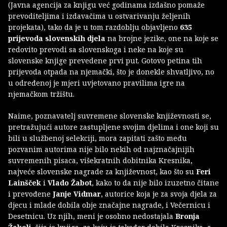
(Javna agencija za knjigu već godinama izdašno pomaže
prevoditeljima i izdavačima u ostvarivanju željenih
projekata), tako da je u tom razdoblju objavljeno
635
prijevoda slovenskih djela
na brojne jezike, one na koje se
redovito prevodi sa slovenskoga i neke na koje su
slovenske knjige prevedene prvi put. Gotovo petina tih
prijevoda otpada na njemački, što je donekle shvatljivo, no
u određenoj je mjeri uvjetovano pravilima igre na
njemačkom tržištu.
Naime, poznavatelj suvremene slovenske književnosti se,
pretražujući autore zastupljene svojim djelima i one koji su
bili u službenoj selekciji, mora zapitati zašto među
pozvanim autorima nije bilo nekih od najznačajnijih
suvremenih pisaca, višekratnih dobitnika Kresnika,
najveće slovenske nagrade za književnost, kao što su
Feri
Lainšček
i
Vlado Žabot
, kako to da nije bilo izuzetno čitane
i prevođene
Janje Vidmar
, autorice koja je za svoja djela za
djecu i mlade dobila obje značajne nagrade, i Večernicu i
Desetnicu. Uz njih, meni je osobno nedostajala
Bronja