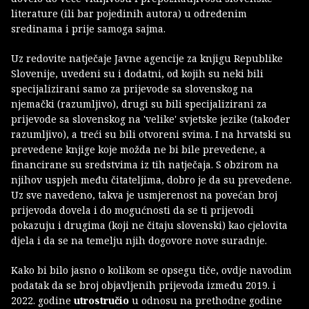
literature (ili bar pojedinih autora) u određenim
sredinama i prije samoga sajma.
Uz redovite natječaje Javne agencije za knjigu Republike
Slovenije, uvedeni su i dodatni, od kojih su neki bili
specijalizirani samo za prijevode sa slovenskog na
njemački (razumljivo), drugi su bili specijalizirani za
prijevode sa slovenskog na 'velike' svjetske jezike (također
razumljivo), a treći su bili otvoreni svima. I na hrvatski su
prevedene knjige koje možda ne bi bile prevedene, a
financirane su sredstvima iz tih natječaja. S obzirom na
njihov uspjeh među čitateljima, dobro je da su prevedene.
Uz sve navedeno, takva je usmjerenost na povećan broj
prijevoda dovela i do mogućnosti da se ti prijevodi
pokazuju i drugima (koji ne čitaju slovenski) kao cjelovita
djela i da se na temelju njih dogovore nove suradnje.
Kako bi bilo jasno o kolikom se opsegu tiče, ovdje navodim
podatak da se broj objavljenih prijevoda između 2019. i
2022. godine
utrostručio
u odnosu na prethodne godine