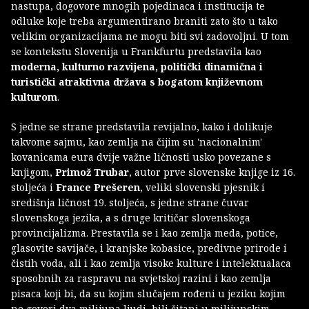
nastupa, dogovore mnogih pojedinaca i institucija te
odluke koje treba argumentirano braniti zato što u tako
velikim organizacijama ne mogu biti svi zadovoljni. U tom
se kontekstu Slovenija u Frankfurtu predstavila kao
moderna, kulturno razvijena, politički dinamična i
turistički atraktivna država s bogatom književnom
kulturom
.
S jedne se strane predstavila revijalno, kako i dolikuje
takvome sajmu, kao zemlja na čijim su 'nacionalnim'
kovanicama eura dvije važne ličnosti usko povezane s
knjigom,
Primož Trubar
, autor prve slovenske knjige iz 16.
stoljeća i
France Prešeren
, veliki slovenski pjesnik i
središnja ličnost 19. stoljeća, s jedne strane čuvar
slovenskoga jezika, a s druge kritičar slovenskoga
provincijalizma. Prestavila se i kao zemlja meda, potice,
glasovite savijače, i kranjske kobasice, predivne prirode i
čistih voda, ali i kao zemlja visoke kulture i intelektualaca
sposobnih za raspravu na svjetskoj razini i kao zemlja
pisaca koji bi, da su kojim slučajem rođeni u jeziku kojim
ne govori dva milijuna ljudi, bili čitani u milijunskim