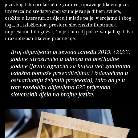
jezik koji lako prekoračuje granice, upravo je likovni jezik
univerzalno sredstvo sporazumijevanja diljem svijeta,
osobito u literaturi za djecu i mlade pa je, vjerojatno i zbog
toga, na izložbenom prostoru slovenskih ilustratora
neprestano bila gužva, što je i bio cilj pokazivanja bogatstva
i raznolikosti likovne produkcije.
Broj objavljenih prijevoda između 2019. i 2022.
godine utrostručio u odnosu na prethodne
godine (Javna agencija za knjigu već godinama
izdašno pomaže prevoditeljima i izdavačima u
ostvarivanju željenih projekata), tako da je u
tom razdoblju objavljeno 635 prijevoda
slovenskih djela na brojne jezike.