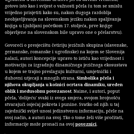
gotovo isto kao i svijest o važnosti pčela (u tom se smislu
vrijedno prisjetiti kako su, nakon dugoga razdoblja
neobjavljivanja na slovenskom jeziku nakon spaljivanja
knjiga u Ljubljani početkom 17. stoljeća, prve knjige
objavljene na slovenskom bile upravo one o pčelarstvu).
Govoreći o presjecištu četiriju jezičnih skupina (slavenske,
germanske, romanske i ugrofinske) na kojem se Slovenija
nalazi, autori koncepcije upravo to ističu kao vrijednost i
motivaciju za izgradnju dinamičnoga jezičnoga ekosustava
u kojem se trajno preslaguju kulturni, umjetnički i
duhovni utjecaji s mnogih strana.
Simbolika pčela i
njihova okupljanja u košnici ocrtava dinamiku, uređen
oblik i međusobnu povezanost
. Naime, i autori, poput
pčela, 'dolijeću' svaki iz svoga smjera, svojom brojnošću
stvarajući osjećaj pokreta i punine. Svatko od njih u taj
zajednički svijet unosi jedinstvenu informaciju, pčele na
svoj način, a autori na svoj. Tko o tome želi više pročitati,
informacije može pronaći na ovoj
poveznici
.