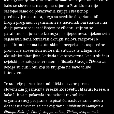
kako se slovenski nastup na sajmu u Frankfurtu nije
sastojao samo od pokazivanja knjiga i klasičnog
predstavljanja autora, nego su središte događanja bili
brojni programi organizirani na nacionalnom štandu i na
dvije pozornice u središnjem paviljonu, gdje su se
paralelno, od jutra do kasnoga poslijepodneva, tijekom svih
sajamskih dana održavali okrugli stolovi, razgovori o
pojedinim temama i autorskim koncepcijama, usporedne
promocije slovenskih autora ili autorica te izlaganja o
aktualnim pitanjima, katkada i kontroverzna, kao u slučaju
svjetski poznatoga suvremenog filozofa
Slavoja Žižeka
za
kojega su čuli i oni koji se knjigom ne bave toliko
intenzivno.
Te su dvije pozornice simbolički nazvane prema
slovenskim pjesnicima
Srečku Kosovelu
i
Maruši Krese
, a
kako bih vam pokazala intenzitet i raznolikost
organiziranog programa, ispisat ću naslove samo nekih
događanja prvoga sajamskog dana:
Ljubljanski Manifest o
čitanju: Zašto je čitanje knjiga važno
;
Vježbaj svoj mozak: