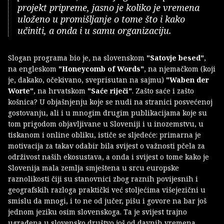
projekt pripreme, jasno je koliko je vremena
uloženo u promišljanje o tome što i kako
učiniti, a onda i u samu organizaciju.
Slogan programa bio je, na slovenskom
"Satovje besed"
,
na engleskom
"Honeycomb of Words"
, na njemačkom (koji
je, dakako, očekivano, sveprisutan na sajmu)
"Waben der
Worte"
, na hrvatskom
"Saće riječi"
. Zašto saće i zašto
košnica? U objašnjenju koje se nudi na stranici posvećenoj
gostovanju, ali i u mnogim drugim publikacijama koje su
tom prigodom objavljivane u Sloveniji i u inozemstvu, u
tiskanom i online obliku, ističe se sljedeće: primarna je
motivacija za takav odabir bila svijest o važnosti pčela za
održivost naših ekosustava, a onda i svijest o tome kako je
Slovenija mala zemlja smještena u srcu europske
raznolikosti čiji su stanovnici zbog raznih povijesnih i
geografskih razloga praktički već stoljećima višejezični u
smislu da mnogi, i to ne od jučer, pišu i govore na bar još
jednom jeziku osim slovenskoga. Ta je svijest trajno
ugrađena u slovensko društvo još od davnih vremena,