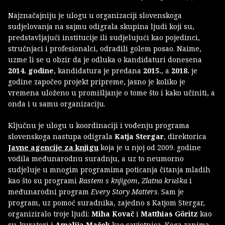
Najznačajniju je ulogu u organizaciji slovenskoga
sudjelovanja na sajmu odigrala skupina ljudi koji su,
predstavljajući institucije ili sudjelujući kao pojedinci,
stručnjaci i profesionalci, odradili golem posao. Naime,
uzme li se u obzir da je odluka o kandidaturi donesena
2014. godine
, kandidatura je predana
2015.
, a
2018.
je
godine započeo projekt pripreme, jasno je koliko je
vremena uloženo u promišljanje o tome što i kako učiniti, a
onda i u samu organizaciju.
Ključnu je ulogu u koordinaciji i vođenju programa
slovenskoga nastupa odigrala
Katja Stergar
, direktorica
Javne agencije za knjigu
koja je u njoj od 2009. godine
vodila međunarodnu suradnju, a uz to neumorno
sudjeluje u mnogim programima poticanja čitanja mladih
kao što su programi
Rastem s knjigom
,
Zlatna kruška
i
međunarodni program
Every Story Matters
. Sam je
program, uz pomoć suradnika, zajedno s Katjom Stergar,
organiziralo troje ljudi:
Miha Kovač
i
Matthias Göritz
kao
su-kuratori i
Amalija Maček
kao savjetnica. Koga zanima,