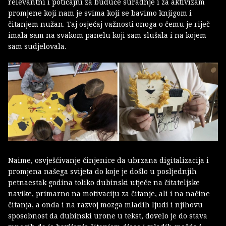
relevantni i poticajni za buduće suradnje i za aktivizam
promjene koji nam je svima koji se bavimo knjigom i
čitanjem nužan. Taj osjećaj važnosti onoga o čemu je riječ
imala sam na svakom panelu koji sam slušala i na kojem
sam sudjelovala.
Naime, osvješćivanje činjenice da ubrzana digitalizacija i
promjena našega svijeta do koje je došlo u posljednjih
petnaestak godina toliko dubinski utječe na čitateljske
navike, primarno na motivaciju za čitanje, ali i na načine
čitanja, a onda i na razvoj mozga mladih ljudi i njihovu
sposobnost da dubinski urone u tekst, dovelo je do stava