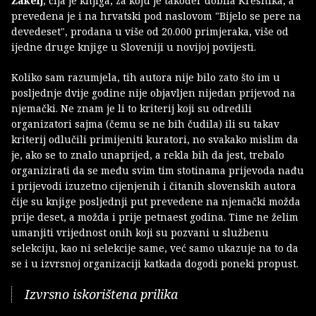
Žakelj
, čija je knjiga, za koju je također dobila Kresnika, a
prevedena je i na hrvatski pod naslovom "Bijelo se pere na
devedeset", prodana u više od 20.000 primjeraka, više od
ijedne druge knjige u Sloveniji u novijoj povijesti.
Koliko sam razumjela, tih autora nije bilo zato što im u
posljednje dvije godine nije objavljen nijedan prijevod na
njemački. Ne znam je li to kriterij koji su odredili
organizatori sajma (čemu se ne bih čudila) ili su takav
kriterij odlučili primijeniti kuratori, no svakako mislim da
je, ako se to znalo unaprijed, a rekla bih da jest, trebalo
organizirati da se među svim tim stotinama prijevoda nađu
i prijevodi izuzetno cijenjenih i čitanih slovenskih autora
čije su knjige posljednji put prevedene na njemački možda
prije deset, a možda i prije petnaest godina. Time ne želim
umanjiti vrijednost onih koji su pozvani u službenu
selekciju, kao ni selekcije same, već samo ukazuje na to da
se i u izvrsnoj organizaciji katkada dogodi poneki propust.
Izvrsno iskorištena prilika