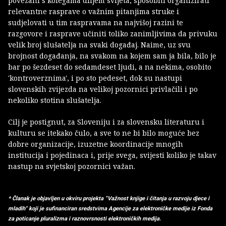
povezani s kolegama diljem svijeta, sposobni organizirati
relevantne rasprave o važnim pitanjima struke i
sudjelovati u tim raspravama na najvišoj razini te
razgovore i rasprave učiniti toliko zanimljivima da privuku
velik broj slušatelja na svaki događaj. Naime, uz svu
brojnost događanja, na svakom na kojem sam ja bila, bilo je
bar po šezdeset do sedamdeset ljudi, a na nekima, osobito
'kontroverznima', i po sto pedeset, dok su nastupi
slovenskih zvijezda na velikoj pozornici privlačili i po
nekoliko stotina slušatelja.
Cilj je postignut, za Sloveniju i za slovensku literaturu i
kulturu se itekako čulo, a sve to ne bi bilo moguće bez
dobre organizacije, izuzetne koordinacije mnogih
institucija i pojedinaca i, prije svega, svijesti koliko je takav
nastup na svjetskoj pozornici važan.
* Članak je objavljen u okviru projekta “Važnost knjige i čitanja u razvoju djece i
mladih" koji je sufinanciran sredstvima Agencije za elektroničke medije iz Fonda
za poticanje pluralizma i raznovrsnosti elektroničkih medija.