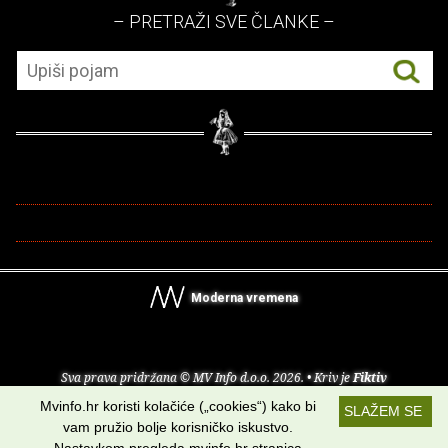
– PRETRAŽI SVE ČLANKE –
Moderna vremena
Sva prava pridržana © MV Info d.o.o. 2026. • Kriv je
Fiktiv
Mvinfo.hr koristi kolačiće („cookies“) kako bi
SLAŽEM SE
O nama
•
Pomoć
•
Uvjeti korištenja
•
RSS kanali
vam pružio bolje korisničko iskustvo.