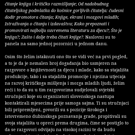
čitanje knjiga i kritičko razmišljanje
;
Od nadobudnog
čitateljskog podmlatka do košnice gorljivih čitatelja: čudesni
dodir promotora čitanja
;
Knjige, ekrani i mozgovi mladih
;
Istraživanja o čitanju i izdavaštvu
;
Kako prepoznati i
promovirati najbolju suvremenu literaturu za djecu?
;
Što je
knjiga?; Zašto i dalje treba čitati knjige?
. Naslovni su to
panela na samo jednoj pozornici u jednom danu.
Osim što želim istaknuti ono što se vidi već na prvi pogled,
a to je da je nemalen broj događanja bio usmjeren na
razgovore o književnosti za djecu i mlade, kako sa stajališta
produkcije, tako i sa stajališta promocije i njezina utjecaja
na razvoj kritičkoga mišljenja i mozga mladih ljudi, želim
reći i to da su u tim razgovorima sudjelovali svjetski
stručnjaci koje su organizatori slovenskoga nastupa
kontaktirali mjesecima prije samoga sajma. Ti su stručnjaci
bili pripremljeni, govorili su s pozicije širokoga i
istovremeno dubinskoga poznavanja građe, propitivali su
svoja stajališta u opreci prema drugima, čime se postiglo to
da se razgovori odvijaju na visokoj razini te da budu