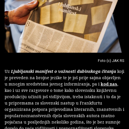
Foto (c) JAK RS
Uz
Ljubljanski manifest o važnosti dubinskoga čitanja
koji
je preveden na brojne jezike te je još prije sajma objavljen
u mnogim sredstvima javnog informiranja, pa i
kod nas
,
kao i uz sve razgovore o tome kako slovensku književnu
produkciju učiniti još vidljivijom, treba istaknuti i to da je
u pripremama za slovenski nastup u Frankfurtu
organizirana potpora prijevodima literarnih, znanstvenih i
popularnoznanstvenih djela slovenskih autora znatno
pojačana u posljednjih nekoliko godina, što je bez sumnje
dovelo do veće vidljivosti i prepoznatljivosti slovenske