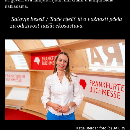
nakladama.
'Satovje besed' / 'Saće riječi' ili o važnosti pčela
za održivost naših ekosustava
Katja Stergar, foto (c) JAK RS