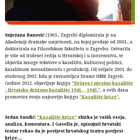
Snježana Banović
(1963., Zagreb) diplomirala je na
Akademiji dramske umjetnosti, na kojoj predaje od 2003., a
doktorirala na Filozofskom fakultetu u Zagrebu. Ostvarila
je više od trideset režija u Hrvatskoj i u inozemstvu, te
objavila mnoge tekstove o kazalištu, kulturnoj politici,
kazališnom menadžmentu i produkciji. Od veljače 2001. do
studenog 2002. bila je ravnateljica Drame HNK Zagreb.
Godine 2012. objavljuje knjigu
"Država i njezino kazalište
: Hrvatsko državno kazalište 1941. - 1945."
, a ovih dana
promovira svoju najnoviju knjigu
"Kazalište krize"
.
Srđan Sandić:
"Kazalište krize"
zbirka je vaših eseja,
analiza, komentara. I Gavella je, opisujući hrvatski
teatar rekao da je povijest hrvatskog teatra povijest
krize....