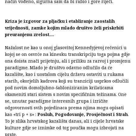
način vođeno, sigurna sam da bi rabio i gore riječi.
Kriza je izgovor za pljačku i etabliranje zaostalih
vrijednosti, zamke kojim mlado društvo želi priskrbiti
preuranjenu zrelost....
Nažalost ne kao u onoj glasovitoj Kennedyjevoj rečenici u
kojoj se on osvrće na kinesku transkripciju toga pojma gdje
ona doista znači prijetnju, ali i priliku za razvoj i promjenu
paradigme. Mlado je društvo odavno odlučilo da će
kazalište, kao i uostalom cijelu državu ostaviti u rukama
starih, okorjelih kadrova koji su tranziciji usprkos odlučili
pod novim domoljubno-šabloniziranim krilaticama
okameniti stari sistem s novim specifičnim težinama. One
se, unutar paradigme interesnih grupa i izričite
odgovornosti svih pojedinaca prema njima mogu opisati
kao «tri p + s» :
Posluh, Pogodovanje, Prosječnost i Strah
.
To je slika hrvatskog kazališta danas, ali i cijele hrvatske
kulture gdje se iznimke od tog poučka mogu izbrojati na
prste.