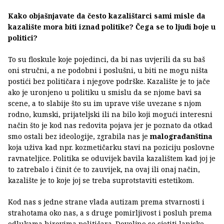
Kako objašnjavate da često kazalištarci sami misle da
kazalište mora biti iznad politike? Čega se to ljudi boje u
politici?
To su floskule koje pojedinci, da bi nas uvjerili da su baš
oni stručni, a ne podobni i poslušni, u biti ne mogu ništa
postići bez političara i njegove podrške. Kazalište je to jače
ako je uronjeno u politiku u smislu da se njome bavi sa
scene, a to slabije što su im uprave više uvezane s njom
rodno, kumski, prijateljski ili na bilo koji mogući interesni
način što je kod nas redovita pojava jer je poznato da otkad
smo ostali bez ideologije, zgrabila nas je
malograđanština
koja uživa kad npr. kozmetičarku stavi na poziciju poslovne
ravnateljice. Politika se oduvijek bavila kazalištem kad joj je
to zatrebalo i činit će to zauvijek, na ovaj ili onaj način,
kazalište je to koje joj se treba suprotstaviti estetikom.
Kod nas s jedne strane vlada autizam prema stvarnosti i
strahotama oko nas, a s druge pomirljivost i posluh prema
odlukama hirovima političara. Dovoljno se sjetiti lanjske