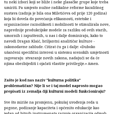
tu neki izbori koji se bliže i neke glasačke grupe koje treba
umiriti. Pa umjesto nužne radikalne reforme kazališnog
sustava (zadnja je bila ona Miletićeva od prije 120 godina)
koja bi dovela do povećanja efikasnosti, estetske i
organizacione raznolikosti i mobilnosti te stimulirala nove,
naprednije produkcijske modele za razliku od ovih starih,
umornih i zapuštenih, u nas i dalje dominiraju, kako to
navodi Dragan Klaić, briljantni analitičar kulture -
zakonodavne zablude. Citirat ću ga i dalje: «Duboko
ušančeni specifični interesi u sistemu scenskih umjetnosti
zagovaraju stvaranje novih zakona, nadajući se da će
njima obezbijediti i ojačati vlastite privilegije.» Amen.
Zašto je kod nas naziv "kulturna politika"
problematičan? Nije li se i taj model naprosto mogao
prepisati iz zemalja čiji kulturni modeli funkcioniraju?
Sve što miriše na promjenu, pokušaj uvođenja reda u
pogone, podizanje kapaciteta i općenito edukacije kao
jedan od bitnih instrumenata razvoja organizacija odmah