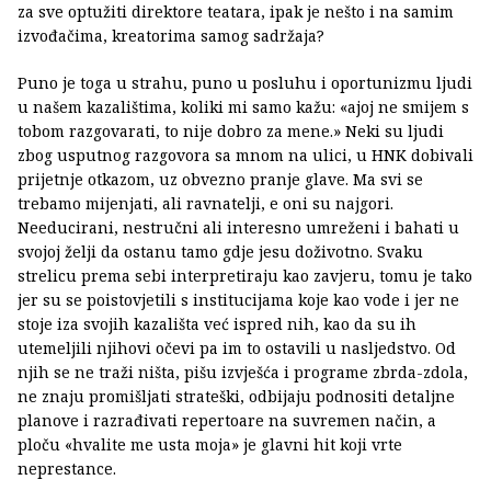
za sve optužiti direktore teatara, ipak je nešto i na samim
izvođačima, kreatorima samog sadržaja?
Puno je toga u strahu, puno u posluhu i oportunizmu ljudi
u našem kazalištima, koliki mi samo kažu: «ajoj ne smijem s
tobom razgovarati, to nije dobro za mene.» Neki su ljudi
zbog usputnog razgovora sa mnom na ulici, u HNK dobivali
prijetnje otkazom, uz obvezno pranje glave. Ma svi se
trebamo mijenjati, ali ravnatelji, e oni su najgori.
Needucirani, nestručni ali interesno umreženi i bahati u
svojoj želji da ostanu tamo gdje jesu doživotno. Svaku
strelicu prema sebi interpretiraju kao zavjeru, tomu je tako
jer su se poistovjetili s institucijama koje kao vode i jer ne
stoje iza svojih kazališta već ispred nih, kao da su ih
utemeljili njihovi očevi pa im to ostavili u nasljedstvo. Od
njih se ne traži ništa, pišu izvješća i programe zbrda-zdola,
ne znaju promišljati strateški, odbijaju podnositi detaljne
planove i razrađivati repertoare na suvremen način, a
ploču «hvalite me usta moja» je glavni hit koji vrte
neprestance.