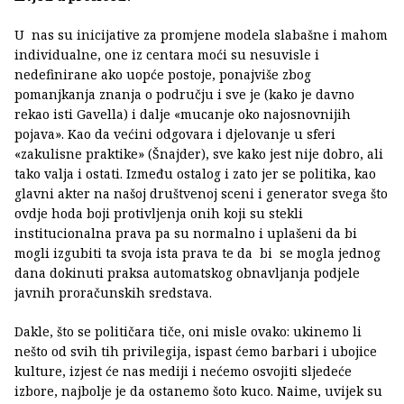
U nas su inicijative za promjene modela slabašne i mahom
individualne, one iz centara moći su nesuvisle i
nedefinirane ako uopće postoje, ponajviše zbog
pomanjkanja znanja o području i sve je (kako je davno
rekao isti Gavella) i dalje «mucanje oko najosnovnijih
pojava». Kao da većini odgovara i djelovanje u sferi
«zakulisne praktike» (Šnajder), sve kako jest nije dobro, ali
tako valja i ostati. Između ostalog i zato jer se politika, kao
glavni akter na našoj društvenoj sceni i generator svega što
ovdje hoda boji protivljenja onih koji su stekli
institucionalna prava pa su normalno i uplašeni da bi
mogli izgubiti ta svoja ista prava te da bi se mogla jednog
dana dokinuti praksa automatskog obnavljanja podjele
javnih proračunskih sredstava.
Dakle, što se političara tiče, oni misle ovako: ukinemo li
nešto od svih tih privilegija, ispast ćemo barbari i ubojice
kulture, izjest će nas mediji i nećemo osvojiti sljedeće
izbore, najbolje je da ostanemo šoto kuco. Naime, uvijek su