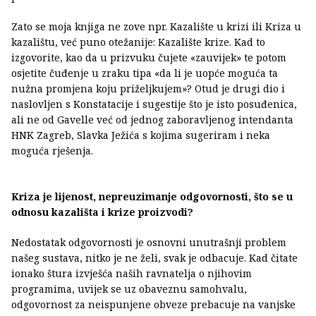
Zato se moja knjiga ne zove npr. Kazalište u krizi ili Kriza u
kazalištu, već puno otežanije: Kazalište krize. Kad to
izgovorite, kao da u prizvuku čujete «zauvijek» te potom
osjetite čuđenje u zraku tipa «da li je uopće moguća ta
nužna promjena koju priželjkujem»? Otud je drugi dio i
naslovljen s Konstatacije i sugestije što je isto posuđenica,
ali ne od Gavelle već od jednog zaboravljenog intendanta
HNK Zagreb, Slavka Ježića s kojima sugeriram i neka
moguća rješenja.
Kriza je lijenost, nepreuzimanje odgovornosti, što se u
odnosu kazališta i krize proizvodi?
Nedostatak odgovornosti je osnovni unutrašnji problem
našeg sustava, nitko je ne želi, svak je odbacuje. Kad čitate
ionako štura izvješća naših ravnatelja o njihovim
programima, uvijek se uz obaveznu samohvalu,
odgovornost za neispunjene obveze prebacuje na vanjske