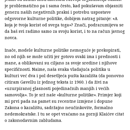
je problematično pa i sama često, kad pokušavam objasniti
genezu naših negativnih praksi i potrebu uspostave
odgovorne kulturne politike, dobijem natrag pitanje: «A
koja je tvoja korist od svega toga»? Znači, podrazumijeva se
da baš svi radimo samo za svoju korist, i to na račun javnog
novca.
Inače, modele kulturne politike nemoguće je prekopirati,
no od njih se može učiti jer gotovo svaki ima i prednosti i
mane, a oblikovani su ciljano za svoje sredine i njihove
specifičnosti. Naime, naša svaka vladajuća politika u
kulturi već dva i pol desetljeća pušta kazališta (da ponovno
citiram Gavellu iz jednog teksta iz 1960. ) da živi na
«uzurpiranoj glasnosti pojedinačnih manjih i većih
samovolja». To je srž naše «kulturne politike». Primjer koji
mi prvi pada na pamet su recentne izmjene i dopune
Zakona o kazalištu, sadržajno neučinkovite, formalno
nedemokratske. I tu se opet vraćamo na gornji Klaićev citat
o zakonodavnim zabludama.