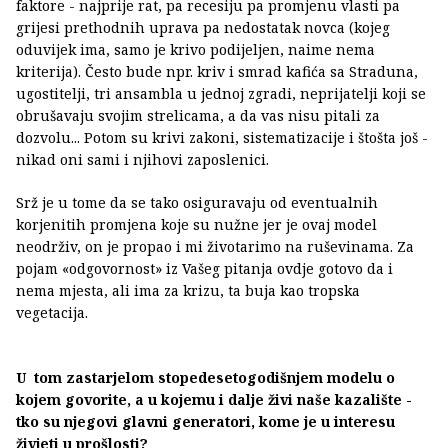
faktore - najprije rat, pa recesiju pa promjenu vlasti pa
grijesi prethodnih uprava pa nedostatak novca (kojeg
oduvijek ima, samo je krivo podijeljen, naime nema
kriterija). Često bude npr. kriv i smrad kafića sa Straduna,
ugostitelji, tri ansambla u jednoj zgradi, neprijatelji koji se
obrušavaju svojim strelicama, a da vas nisu pitali za
dozvolu... Potom su krivi zakoni, sistematizacije i štošta još -
nikad oni sami i njihovi zaposlenici.
Srž je u tome da se tako osiguravaju od eventualnih
korjenitih promjena koje su nužne jer je ovaj model
neodrživ, on je propao i mi životarimo na ruševinama. Za
pojam «odgovornost» iz Vašeg pitanja ovdje gotovo da i
nema mjesta, ali ima za krizu, ta buja kao tropska
vegetacija.
U tom zastarjelom stopedesetogodišnjem modelu o
kojem govorite, a u kojemu i dalje živi naše kazalište -
tko su njegovi glavni generatori, kome je u interesu
živjeti u prošlosti?