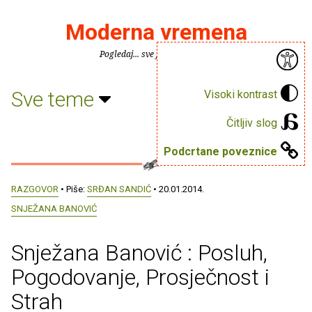
Moderna vremena
Pogledaj... sve je puno knjiga.
Sve teme
Visoki kontrast
Čitljiv slog
Podcrtane poveznice
RAZGOVOR
• Piše:
SRĐAN SANDIĆ
• 20.01.2014.
SNJEŽANA BANOVIĆ
Snježana Banović : Posluh,
Pogodovanje, Prosječnost i
Strah