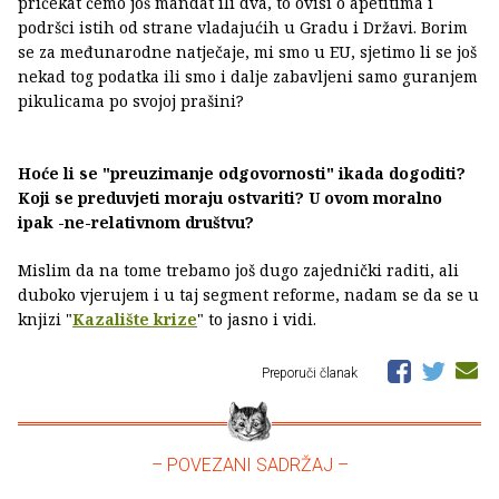
pričekat ćemo još mandat ili dva, to ovisi o apetitima i
podršci istih od strane vladajućih u Gradu i Državi. Borim
se za međunarodne natječaje, mi smo u EU, sjetimo li se još
nekad tog podatka ili smo i dalje zabavljeni samo guranjem
pikulicama po svojoj prašini?
Hoće li se "preuzimanje odgovornosti" ikada dogoditi?
Koji se preduvjeti moraju ostvariti? U ovom moralno
ipak -ne-relativnom društvu?
Mislim da na tome trebamo još dugo zajednički raditi, ali
duboko vjerujem i u taj segment reforme, nadam se da se u
knjizi "
Kazalište krize
" to jasno i vidi.
Preporuči članak
– POVEZANI SADRŽAJ –