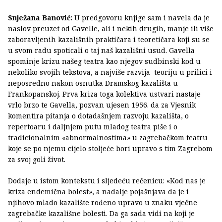
Snježana Banović:
U predgovoru knjige sam i navela da je
naslov preuzet od Gavelle, ali i nekih drugih, manje ili više
zaboravljenih kazališnih praktičara i teoretičara koji su se
u svom radu spoticali o taj naš kazališni usud. Gavella
spominje krizu našeg teatra kao njegov sudbinski kod u
nekoliko svojih tekstova, a najviše razvija teoriju u prilici i
neposredno nakon osnutka Dramskog kazališta u
Frankopanskoj. Prva kriza toga kolektiva ustvari nastaje
vrlo brzo te Gavella, pozvan ujesen 1956. da za Vjesnik
komentira pitanja o dotadašnjem razvoju kazališta, o
repertoaru i daljnjem putu mladog teatra piše i o
tradicionalnim «abnormalnostima» u zagrebačkom teatru
koje se po njemu cijelo stoljeće bori upravo s tim Zagrebom
za svoj goli život.
Dodaje u istom kontekstu i sljedeću rečenicu: «Kod nas je
kriza endemična bolest», a nadalje pojašnjava da je i
njihovo mlado kazalište rođeno upravo u znaku vječne
zagrebačke kazališne bolesti. Da ga sada vidi na koji je