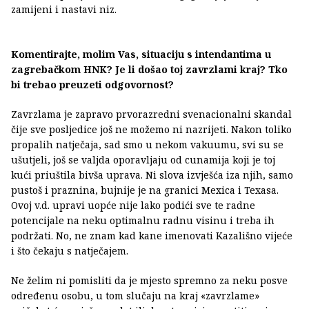
zamijeni i nastavi niz.
Komentirajte, molim Vas, situaciju s intendantima u
zagrebačkom HNK? Je li došao toj zavrzlami kraj? Tko
bi trebao preuzeti odgovornost?
Zavrzlama je zapravo prvorazredni svenacionalni skandal
čije sve posljedice još ne možemo ni nazrijeti. Nakon toliko
propalih natječaja, sad smo u nekom vakuumu, svi su se
ušutjeli, još se valjda oporavljaju od cunamija koji je toj
kući priuštila bivša uprava. Ni slova izvješća iza njih, samo
pustoš i praznina, bujnije je na granici Mexica i Texasa.
Ovoj v.d. upravi uopće nije lako podići sve te radne
potencijale na neku optimalnu radnu visinu i treba ih
podržati. No, ne znam kad kane imenovati Kazališno vijeće
i što čekaju s natječajem.
Ne želim ni pomisliti da je mjesto spremno za neku posve
određenu osobu, u tom slučaju na kraj «zavrzlame»