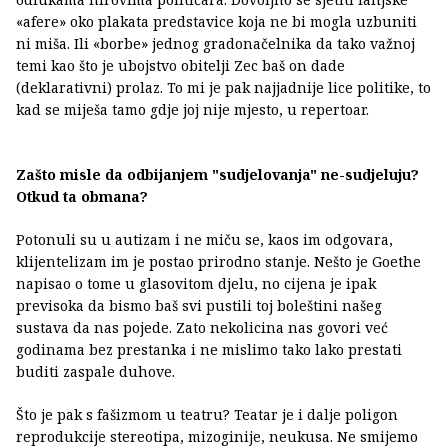
«afere» oko plakata predstavice koja ne bi mogla uzbuniti
ni miša. Ili «borbe» jednog gradonačelnika da tako važnoj
temi kao što je ubojstvo obitelji Zec baš on dade
(deklarativni) prolaz. To mi je pak najjadnije lice politike, to
kad se miješa tamo gdje joj nije mjesto, u repertoar.
Zašto misle da odbijanjem "sudjelovanja" ne-sudjeluju?
Otkud ta obmana?
Potonuli su u autizam i ne miču se, kaos im odgovara,
klijentelizam im je postao prirodno stanje. Nešto je Goethe
napisao o tome u glasovitom djelu, no cijena je ipak
previsoka da bismo baš svi pustili toj boleštini našeg
sustava da nas pojede. Zato nekolicina nas govori već
godinama bez prestanka i ne mislimo tako lako prestati
buditi zaspale duhove.
Što je pak s fašizmom u teatru? Teatar je i dalje poligon
reprodukcije stereotipa, mizoginije, neukusa. Ne smijemo