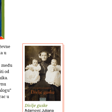
iževne
za u
se među
ti od
nika.
vnu
alogu”
rac u
Divlje guske
Adamović Julijana