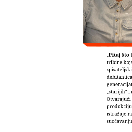
„
Pitaj što
tribine koj
spisateljsk
debitantic
generacija
„starijih” 
Otvarajući
produkciju
istražuje n
suočavanju