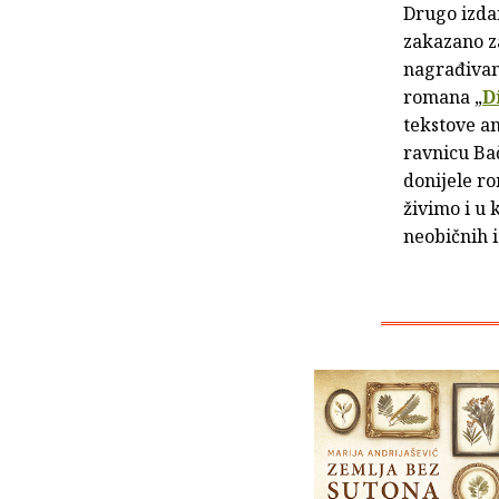
Drugo izda
zakazano za
nagrađivane
romana „
D
tekstove a
ravnicu Ba
donijele ro
živimo i u 
neobičnih i