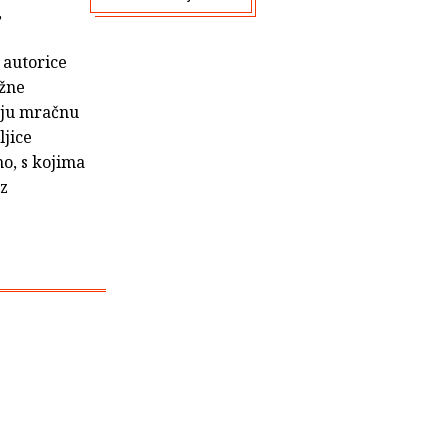
,
, autorice
ažne
aju mračnu
ljice
o, s kojima
iz