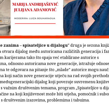
 te zanima – spisateljice u dijalogu
” druga je sezona knj
a otvara dijalog među autoricama različitih generacija i fa
im karijerama tako što spaja već etablirane autorice s
ama, odnosno autoricama nove generacije, istražuje odno
ma te odgovara na pitanje što „mlade” autorice mogu nauči
i na koji način nove generacije utječu na rad svojih prethod
 međugeneracijski dijalog koji povezuje suvremenu knjiže
 s važnim društvenim temama, program „Spisateljice u dij
ačine na koji književnost može biti utjeha, pomoćnik i subo
 s društvenim izazovima, problemima i tabuima.