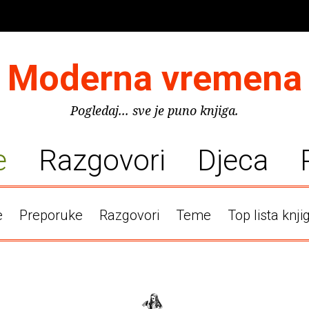
Moderna vremena
Pogledaj... sve je puno knjiga.
e
Razgovori
Djeca
e
Preporuke
Razgovori
Teme
Top lista knji