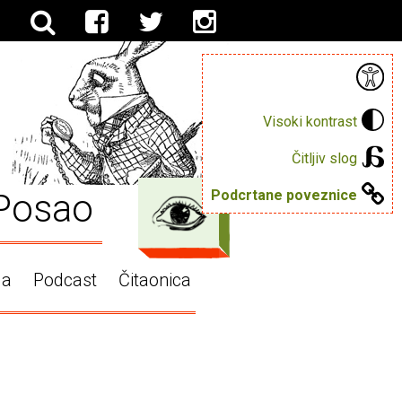
Visoki kontrast
Čitljiv slog
Posao
Podcrtane poveznice
ga
Podcast
Čitaonica