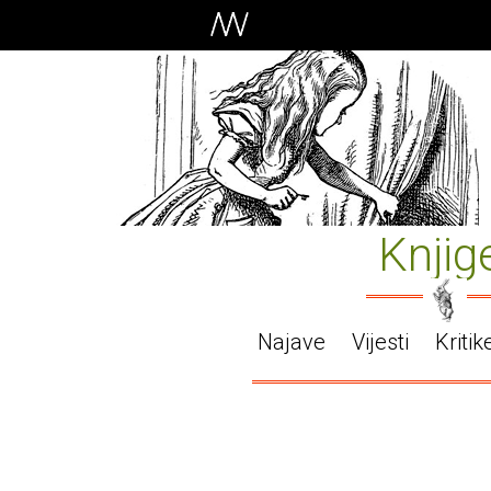
Knjig
Najave
Vijesti
Kritik