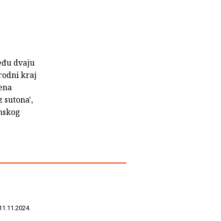
među dvaju
rodni kraj
jena
 sutona',
anskog
11.11.2024.