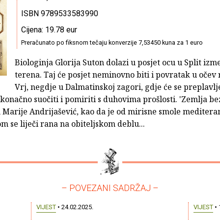
ISBN 9789533583990
Cijena: 19.78 eur
Preračunato po fiksnom tečaju konverzije 7,53450 kuna za 1 euro
Biologinja Glorija Suton dolazi u posjet ocu u Split iz
terena. Taj će posjet neminovno biti i povratak u očev 
Vrj, negdje u Dalmatinskoj zagori, gdje će se preplavl
konačno suočiti i pomiriti s duhovima prošlosti. 'Zemlja bez
 Marije Andrijašević, kao da je od mirisne smole mediter
m se liječi rana na obiteljskom deblu...
– POVEZANI SADRŽAJ –
VIJEST
• 24.02.2025.
VIJEST
• 