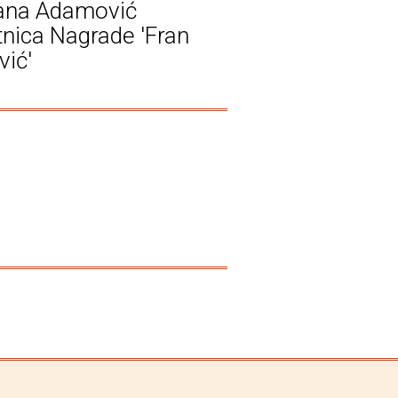
jana Adamović
tnica Nagrade 'Fran
vić'