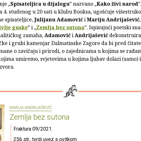
nje „
Spisateljica u dijalogu
” nazvano „
Kako živi narod
”
 4. studenog u 20 sati u klubu Booksa, ugošćuje višestruko
 spisateljice,
Julijanu Adamović
i
Mariju Andrijašević
ivlje guske
” i „
Zemlja bez sutona
”. Ispisujući poetski sn
nalitičkog zamaha,
Adamović
i
Andrijašević
dekonstruir
čke i grubi kamenjar Dalmatinske Zagore da bi pred čitate
mane o zavičaju i prirodi, o zajednicama u kojima se rađam
kojima umiremo, svjetovima u kojima ljubav dolazi (samo) 
zvora.
MARIJA ANDRIJAŠEVIĆ
Zemlja bez sutona
Fraktura 09/2021.
256 str., tvrdi uvez s ovitkom