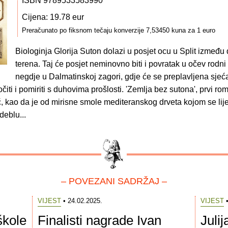
ISBN 9789533583990
Cijena: 19.78 eur
Preračunato po fiksnom tečaju konverzije 7,53450 kuna za 1 euro
Biologinja Glorija Suton dolazi u posjet ocu u Split između
terena. Taj će posjet neminovno biti i povratak u očev rodni k
negdje u Dalmatinskoj zagori, gdje će se preplavljena sjeć
iti i pomiriti s duhovima prošlosti. 'Zemlja bez sutona', prvi ro
, kao da je od mirisne smole mediteranskog drveta kojom se lij
deblu...
– POVEZANI SADRŽAJ –
VIJEST
• 24.02.2025.
VIJEST
•
škole
Finalisti nagrade Ivan
Juli