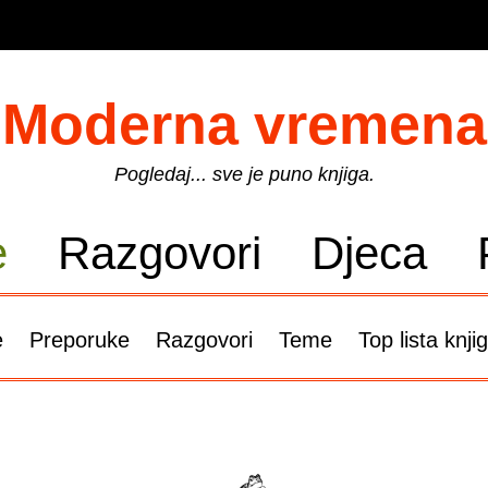
Moderna vremena
Pogledaj... sve je puno knjiga.
e
Razgovori
Djeca
e
Preporuke
Razgovori
Teme
Top lista knji