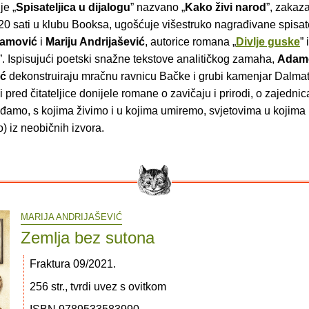
je „
Spisateljica u dijalogu
” nazvano „
Kako živi narod
”, zakaz
20 sati u klubu Booksa, ugošćuje višestruko nagrađivane spisate
damović
i
Mariju Andrijašević
, autorice romana „
Divlje guske
” 
”. Ispisujući poetski snažne tekstove analitičkog zamaha,
Adam
ić
dekonstruiraju mračnu ravnicu Bačke i grubi kamenjar Dalma
 pred čitateljice donijele romane o zavičaju i prirodi, o zajedni
ađamo, s kojima živimo i u kojima umiremo, svjetovima u kojima 
) iz neobičnih izvora.
MARIJA ANDRIJAŠEVIĆ
Zemlja bez sutona
Fraktura 09/2021.
256 str., tvrdi uvez s ovitkom