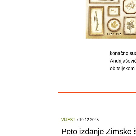
konačno suoč
Andrijašević
obiteljskom 
VIJEST
• 19.12.2025.
Peto izdanje Zimske 