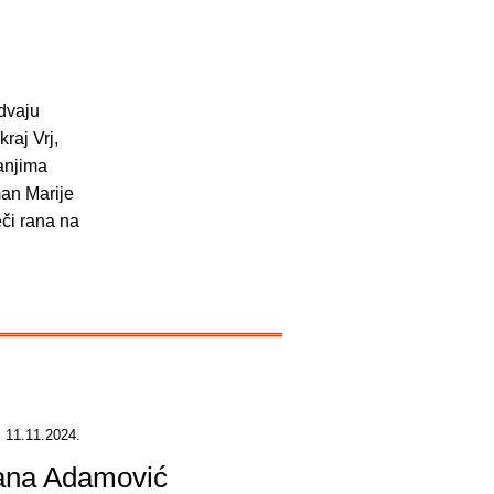
 dvaju
raj Vrj,
anjima
man Marije
eči rana na
 11.11.2024.
jana Adamović