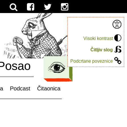
Visoki kontrast
Čitljiv slog
Podcrtane poveznice
Posao
ga
Podcast
Čitaonica