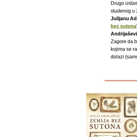
Drugo izdan
studenog u 
Julijanu A
bez sutona
Andrijašev
Zagore da bi
kojima se r
dolazi (samo