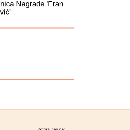
tnica Nagrade 'Fran
vić'
Potraži nas na: