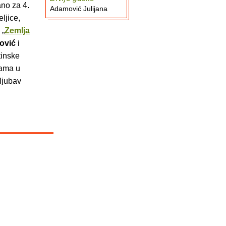
ano za 4.
Adamović Julijana
ljice,
i „
Zemlja
ović
i
tinske
cama u
ljubav