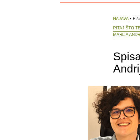
NAJAVA
• Piš
PITAJ ŠTO T
MARIJA ANDR
Spisa
Andri