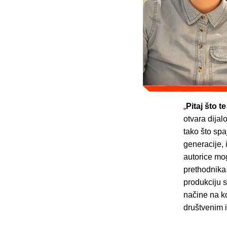
„
Pitaj što t
otvara dijal
tako što sp
generacije,
autorice mog
prethodnika
produkciju s
načine na ko
društvenim 