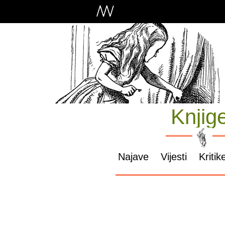
Knjig
Najave
Vijesti
Kritik