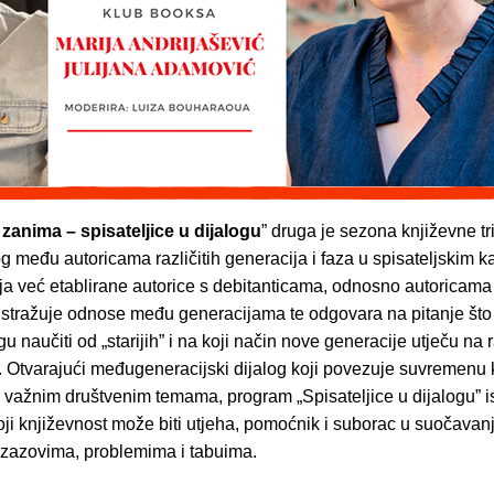
e zanima – spisateljice u dijalogu
” druga je sezona književne tr
og među autoricama različitih generacija i faza u spisateljskim k
aja već etablirane autorice s debitanticama, odnosno autoricam
 istražuje odnose među generacijama te odgovara na pitanje što
u naučiti od „starijih” i na koji način nove generacije utječu na 
. Otvarajući međugeneracijski dijalog koji povezuje suvremenu 
 važnim društvenim temama, program „Spisateljice u dijalogu” i
ji književnost može biti utjeha, pomoćnik i suborac u suočavan
izazovima, problemima i tabuima.