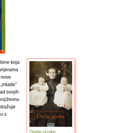
ibine koja
arijerama
a nove
 „mlade”
rad svojih
književnu
stražuje
ju s
Divlje guske