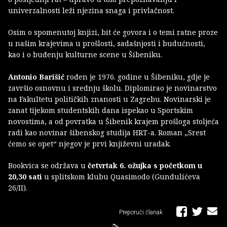
univerzalnosti leži njezina snaga i privlačnost.
Osim o spomenutoj knjizi, bit će govora i o temi ratne proze
u našim krajevima u prošlosti, sadašnjosti i budućnosti,
kao i o buđenju kulturne scene u Šibeniku.
Antonio Barišić
rođen je 1976. godine u Šibeniku, gdje je
završio osnovnu i srednju školu. Diplomirao je novinarstvo
na Fakultetu političkih znanosti u Zagrebu. Novinarski je
zanat tijekom studentskih dana ispekao u Sportskim
novostima, a od povratka u Šibenik krajem prošloga stoljeća
radi kao novinar šibenskog studija HRT-a. Roman „Srest
ćemo se opet“ njegov je prvi književni uradak.
Bookvica se održava u
četvrtak 6. ožujka s početkom u
20,30 sati
u splitskom klubu Quasimodo (Gundulićeva
26/II).
Preporuči članak