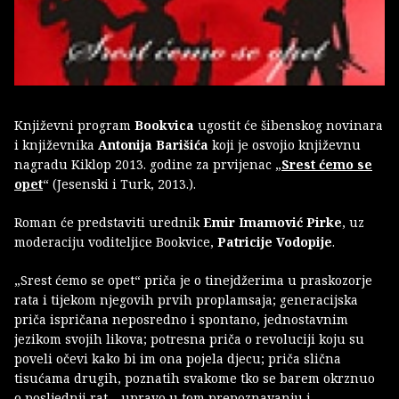
Književni program
Bookvica
ugostit će šibenskog novinara
i književnika
Antonija Barišića
koji je osvojio književnu
nagradu Kiklop 2013. godine za prvijenac „
Srest ćemo se
opet
“ (Jesenski i Turk, 2013.).
Roman će predstaviti urednik
Emir Imamović Pirke
, uz
moderaciju voditeljice Bookvice,
Patricije Vodopije
.
„Srest ćemo se opet“ priča je o tinejdžerima u praskozorje
rata i tijekom njegovih prvih proplamsaja; generacijska
priča ispričana neposredno i spontano, jednostavnim
jezikom svojih likova; potresna priča o revoluciji koju su
poveli očevi kako bi im ona pojela djecu; priča slična
tisućama drugih, poznatih svakome tko se barem okrznuo
o posljednji rat – upravo u tom prepoznavanju i