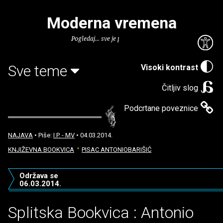
Moderna vremena
Pogledaj... sve je puno knjiga.
Sve teme
Visoki kontrast
Čitljiv slog
Podcrtane poveznice
NAJAVA
• Piše:
I.P. - MV
• 04.03.2014.
KNJIŽEVNA BOOKVICA
PISAC ANTONIOBARIŠIĆ
Održava se
06.03.2014.
Splitska Bookvica : Antonio