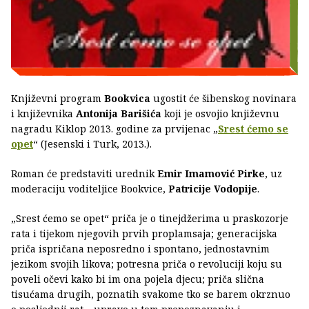
Književni program
Bookvica
ugostit će šibenskog novinara
i književnika
Antonija Barišića
koji je osvojio književnu
nagradu Kiklop 2013. godine za prvijenac „
Srest ćemo se
opet
“ (Jesenski i Turk, 2013.).
Roman će predstaviti urednik
Emir Imamović Pirke
, uz
moderaciju voditeljice Bookvice,
Patricije Vodopije
.
„Srest ćemo se opet“ priča je o tinejdžerima u praskozorje
rata i tijekom njegovih prvih proplamsaja; generacijska
priča ispričana neposredno i spontano, jednostavnim
jezikom svojih likova; potresna priča o revoluciji koju su
poveli očevi kako bi im ona pojela djecu; priča slična
tisućama drugih, poznatih svakome tko se barem okrznuo