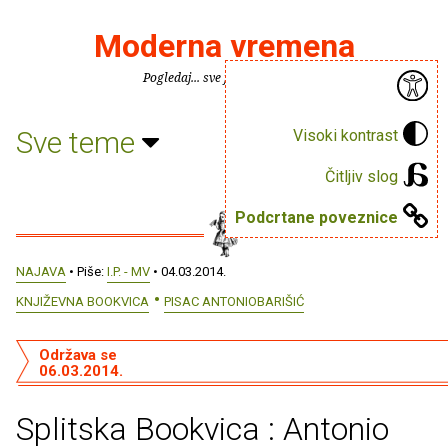
Moderna vremena
Pogledaj... sve je puno knjiga.
Sve teme
Visoki kontrast
Čitljiv slog
Podcrtane poveznice
NAJAVA
• Piše:
I.P. - MV
• 04.03.2014.
KNJIŽEVNA BOOKVICA
PISAC ANTONIOBARIŠIĆ
Održava se
06.03.2014.
Splitska Bookvica : Antonio