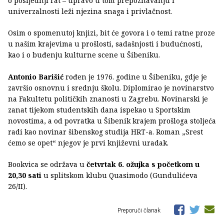
o posljednji rat – upravo u tom prepoznavanju i
univerzalnosti leži njezina snaga i privlačnost.
Osim o spomenutoj knjizi, bit će govora i o temi ratne proze
u našim krajevima u prošlosti, sadašnjosti i budućnosti,
kao i o buđenju kulturne scene u Šibeniku.
Antonio Barišić
rođen je 1976. godine u Šibeniku, gdje je
završio osnovnu i srednju školu. Diplomirao je novinarstvo
na Fakultetu političkih znanosti u Zagrebu. Novinarski je
zanat tijekom studentskih dana ispekao u Sportskim
novostima, a od povratka u Šibenik krajem prošloga stoljeća
radi kao novinar šibenskog studija HRT-a. Roman „Srest
ćemo se opet“ njegov je prvi književni uradak.
Bookvica se održava u
četvrtak 6. ožujka s početkom u
20,30 sati
u splitskom klubu Quasimodo (Gundulićeva
26/II).
Preporuči članak