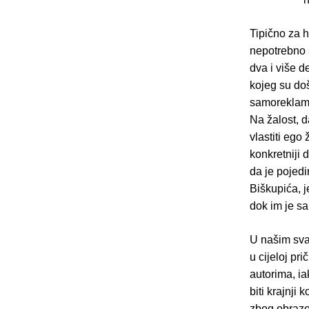
Tipično za h
nepotrebno s
dva i više d
kojeg su doš
samoreklame
Na žalost, d
vlastiti ego 
konkretniji d
da je pojed
Biškupića, j
dok im je s
U našim sva
u cijeloj pri
autorima, ia
biti krajnji 
zbog obrazov