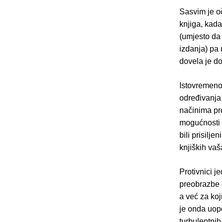
Sasvim je o
knjiga, kada
(umjesto da 
izdanja) pa 
dovela je do
Istovremeno,
određivanja 
načinima pr
mogućnosti d
bili prisilje
knjiških vaša
Protivnici j
preobrazbe c
a već za koj
je onda uopć
turbulentnih