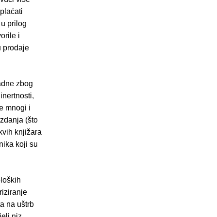
plaćati
 u prilog
orile i
u prodaje
padne zbog
nertnosti,
se mnogi i
izdanja (što
kvih knjižara
ika koji su
oloških
riziranje
a na uštrb
eli niz