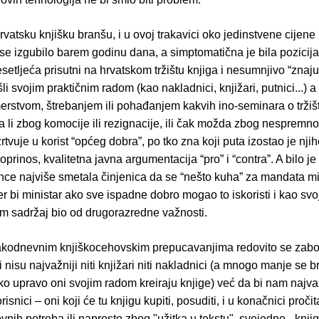
rvatsku knjišku branšu, i u ovoj trakavici oko jedinstvene cijene
e izgubilo barem godinu dana, a simptomatična je bila pozicija 
esetljeća prisutni na hrvatskom tržištu knjiga i nesumnjivo “znaj
li svojim praktičnim radom (kao nakladnici, knjižari, putnici...) a
rstvom, štrebanjem ili pohađanjem kakvih ino-seminara o tržišt
a li zbog komocije ili rezignacije, ili čak možda zbog nespremno
žrtvuje u korist “općeg dobra”, po tko zna koji puta izostao je nji
oprinos, kvalitetna javna argumentacija “pro” i “contra”. A bilo je
ince najviše smetala činjenica da se “nešto kuha” za mandata mi
er bi ministar ako sve ispadne dobro mogao to iskoristi i kao svo
am sadržaj bio od drugorazredne važnosti.
kodnevnim knjiškocehovskim prepucavanjima redovito se zabor
či nisu najvažniji niti knjižari niti nakladnici (a mnogo manje se br
ko upravo oni svojim radom kreiraju knjige) već da bi nam najvažn
korisnici – oni koji će tu knjigu kupiti, posuditi, i u konačnici pročita
nih potreba ili naprosto zbog "užitka u tekstu", svejedno - knji