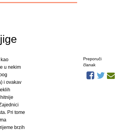
jige
Preporuči
 kao
članak
je u nekim
zbog
) i ovakav
eklih
hitnije
Zajednici
ta. Pri tome
ama
vrijeme brzih