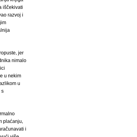
a iščekivati
ao razvoj i
jim
lnija
ropuste, jer
dnika nimalo
ici
ge u nekim
azlikom u
 s
ormalno
m plaćanju,
 uračunavati i
ivući više