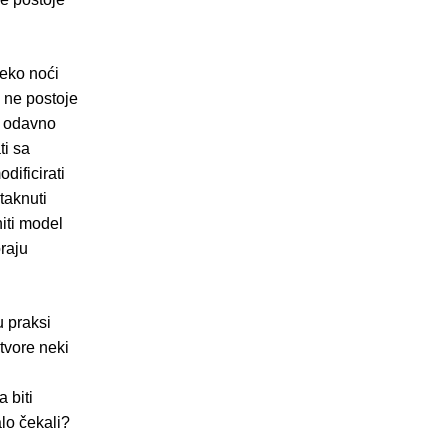
reko noći
e ne postoje
ć odavno
ti sa
dificirati
taknuti
niti model
raju
u praksi
stvore neki
 biti
lo čekali?