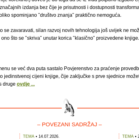
 značajnih izdanja bez čije je prisutnosti i dostupnosti transforma
toliko spominjano "društvo znanja" praktično nemoguća.
 se zavaravati, silan razvoj novih tehnologija još uvijek ne mo
 ono što se "skriva" unutar korica "klasično" proizvedene knjige
nu se već dva puta sastalo Povjerenstvo za praćenje proved
jedinstvenoj cijeni knjige, čije zaključke s prve sjednice možet
 s druge
ovdje ...
– POVEZANI SADRŽAJ –
TEMA
• 14.07.2026.
TEMA
• 