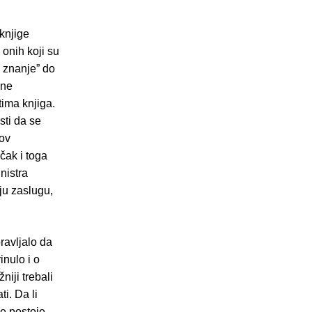
 knjige
onih koji su
u znanje” do
 ne
ima knjiga.
sti da se
hov
 čak i toga
nistra
ju zaslugu,
avljalo da
inulo i o
iji trebali
ti. Da li
ge postoje