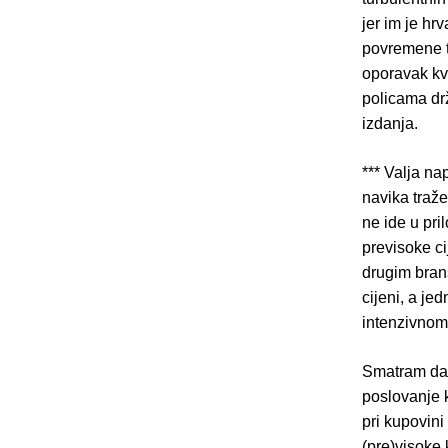
jer im je hrv
povremene t
oporavak kva
policama drž
izdanja.
*** Valja na
navika traž
ne ide u pri
previsoke ci
drugim bran
cijeni, a j
intenzivnom 
Smatram da 
poslovanje 
pri kupovini 
(pre)visoke k