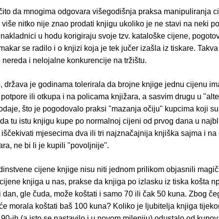
čito da mnogima odgovara višegodišnja praksa manipuliranja 
 više nitko nije znao prodati knjigu ukoliko je ne stavi na neki p
nakladnici u hodu korigiraju svoje tzv. kataloške cijene, pogotov
makar se radilo i o knjizi koja je tek jučer izašla iz tiskare. Takv
 nereda i nelojalne konkurencije na tržištu.
 država je godinama tolerirala da brojne knjige jednu cijenu im
potpore ili otkupa i na policama knjižara, a sasvim drugu u "alt
odaje, što je pogodovalo praksi "mazanja očiju" kupcima koji s
a tu istu knjigu kupe po normalnoj cijeni od prvog dana u najbliž
ni iščekivati mjesecima dva ili tri najznačajnija knjiška sajma i n
ra, ne bi li je kupili "povoljnije".
edinstvene cijene knjige nisu niti jednom prilikom objasnili magi
ijene knjiga u nas, prakse da knjiga po izlasku iz tiska košta n
i dan, gle čuda, može koštati i samo 70 ili čak 50 kuna. Zbog čeg
e morala koštati baš 100 kuna? Koliko je ljubitelja knjiga tijek
 90-ih (a isto se nastavilo i u novom mileniju) odustalo od kupov