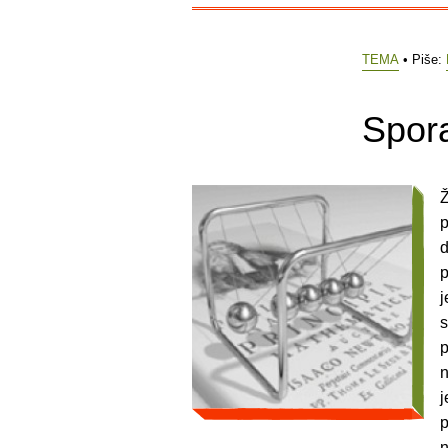
TEMA
• Piše:
Spora
Ž
p
d
p
j
s
p
n
j
p
n