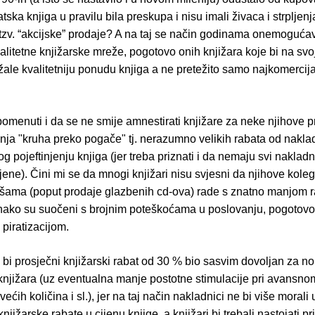
atska knjiga u pravilu bila preskupa i nisu imali živaca i strpljenj
zv. “akcijske” prodaje? A na taj se način godinama onemogućav
litetne knjižarske mreže, pogotovo onih knjižara koje bi na svo
ale kvalitetniju ponudu knjiga a ne pretežito samo najkomercija
pomenuti i da se ne smije amnestirati knjižare za neke njihove p
enja "kruha preko pogače" tj. nerazumno velikih rabata od nakla
log pojeftinjenju knjiga (jer treba priznati i da nemaju svi nakladn
jene). Čini mi se da mnogi knjižari nisu svjesni da njihove kole
šama (poput prodaje glazbenih cd-ova) rade s znatno manjom r
ednako su suočeni s brojnim poteškoćama u poslovanju, pogotovo
piratizacijom.
bi prosječni knjižarski rabat od 30 % bio sasvim dovoljan za n
knjižara (uz eventualna manje postotne stimulacije pri avansno
većih količina i sl.), jer na taj način nakladnici ne bi više morali
njižarske rabate u cijenu knjige, a knjižari bi trebali nastojati pr