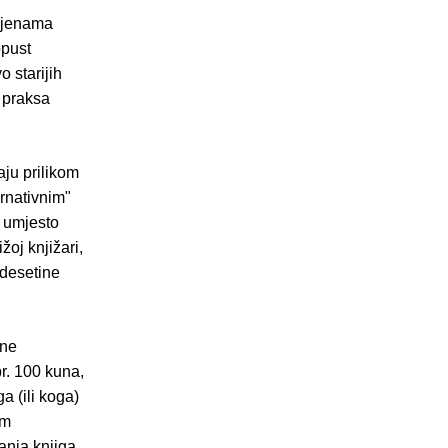
cijenama
opust
o starijih
a praksa
aju prilikom
ernativnim"
u umjesto
oj knjižari,
a desetine
čne
pr. 100 kuna,
a (ili koga)
om
anja knjiga