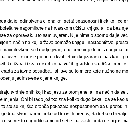
ga da je jedinstvena cijena knjige(a) spasonosni lijek koji će p
ve boleštine nagomilane na hrvatskom tržištu knjiga, ali da bez nj
anse za oporavak, u to sam uvjeren. Nije nimalo sporno da je ve
ijeniti način na koji država pomaže knjigu i nakladništvo, presta
uravnilovkom kod dodjeljivanja potpore vrijednim izdanjima, mo
a, uvesti modele potpore i kvalitetnim knjižarama, baš kao i po
vih knjižara i izvan nekoliko najvećih gradskih središta, primije
aknada za javne posudbe... ali sve su to mjere koje nužno ne mo
vođenju jedinstvene cijene knjige.
tiraju tvrdnje onih koji kao jesu za promjene, ali na način da se 
ne mijenja. Oni bi rado još tko zna koliko dugo čekali da se kao 
 a to što se knjiška branša pokazala nesposobnom da u proteklih
odina stvori barem neke od tih istih preduvjeta trebalo bi valjda
a će se nešto dogoditi samo od sebe, pa zašto onda ne bi još ma