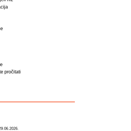
cija
že
.
be
e pročitati
29.06.2026.