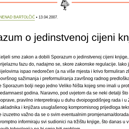
NENAD BARTOLČIĆ
• 13.04.2007.
zum o jedinstvenoj cijeni kn
eljeli smo zakon a dobili Sporazum o jedinstvenoj cijeni knjige,
rijelaznu fazu do, nadajmo se, skore zakonske regulacije. Iako 
ijelovima ispao nedorečen (a na više mjesta i krivo formuliran 
ovršnog sažimanja i preformuliranja završnog radnog predloška
e Sporazum bolji nego jedno Veliko Ništa kojeg smo imali u prot
edamnaest godina. Naravno, pod uvjetom da se neki detalji što 
oprave, pravilno interpretiraju u duhu dvoipogodišnjeg rada i u 
akladnika i knjižara usuglašenog kompromisnog prijedloga teks
e izuzetno važno da se o svim eventualnim promjenama/dorad
romptno informiraju svi sudionici na tržištu knjige, što danas u 
ovih tehnologija ne bi smio biti problem.