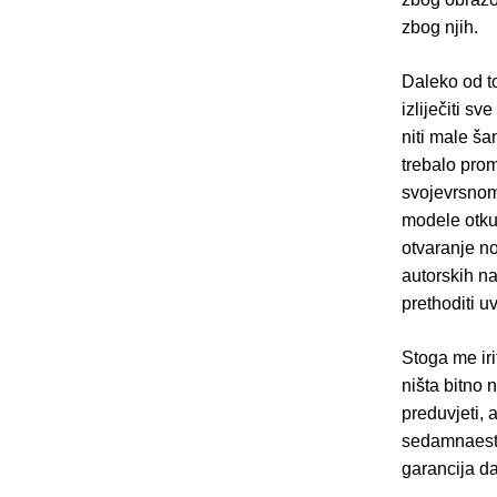
zbog njih.
Daleko od to
izliječiti s
niti male š
trebalo prom
svojevrsnom 
modele otkup
otvaranje no
autorskih n
prethoditi u
Stoga me iri
ništa bitno 
preduvjeti,
sedamnaest g
garancija d