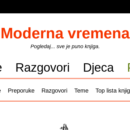
Moderna vremena
Pogledaj... sve je puno knjiga.
e
Razgovori
Djeca
e
Preporuke
Razgovori
Teme
Top lista knji