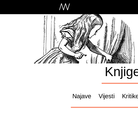
Knjig
Najave
Vijesti
Kritik