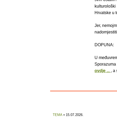
kulturološki
Hrvatske u 
Jer, nemojmo
nadomjestiti
DOPUNA:
U međuvreme
Sporazuma o 
ovdje ...
, a
TEMA
• 15.07.2026.