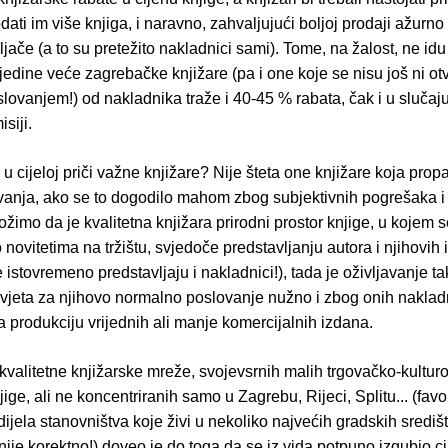
dati im više knjiga, i naravno, zahvaljujući boljoj prodaji ažurno 
jače (a to su pretežito nakladnici sami). Tome, na žalost, ne idu
ojedine veće zagrebačke knjižare (pa i one koje se nisu još ni otv
lovanjem!) od nakladnika traže i 40-45 % rabata, čak i u slučaj
siji.
u u cijeloj priči važne knjižare? Nije šteta one knjižare koja pro
vanja, ako se to dogodilo mahom zbog subjektivnih pogrešaka i i
ložimo da je kvalitetna knjižara prirodni prostor knjige, u kojem 
o novitetima na tržištu, svjedoče predstavljanju autora i njihovih 
e istovremeno predstavljaju i nakladnici!), tada je oživljavanje ta
uvjeta za njihovo normalno poslovanje nužno i zbog onih nakladn
 produkciju vrijednih ali manje komercijalnih izdana.
valitetne knjižarske mreže, svojevsrnih malih trgovačko-kultur
ige, ali ne koncentriranih samo u Zagrebu, Rijeci, Splitu... (favo
jela stanovništva koje živi u nekoliko najvećih gradskih središt
 nije korektno!) doveo je do toga da se iz vida potpuno izgubio cij