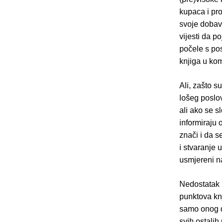
kupaca i pro
svoje dobavl
vijesti da p
počele s pos
knjiga u komi
Ali, zašto s
lošeg poslo
ali ako se s
informiraju 
znači i da s
i stvaranje 
usmjereni na
Nedostatak k
punktova knj
samo onog di
svih ostalih