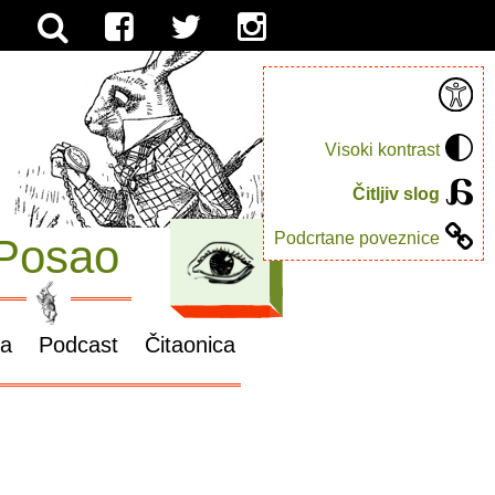
Visoki kontrast
Čitljiv slog
Podcrtane poveznice
Posao
ga
Podcast
Čitaonica