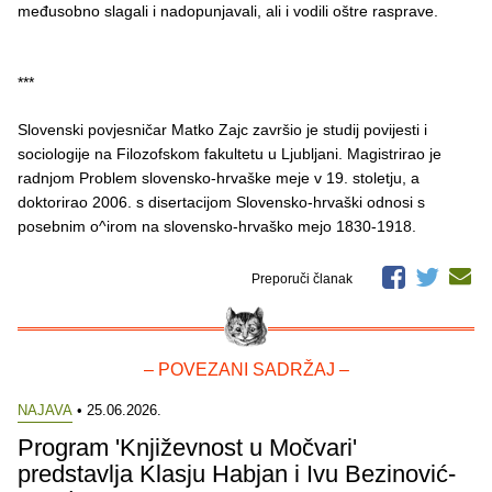
međusobno slagali i nadopunjavali, ali i vodili oštre rasprave.
***
Slovenski povjesničar Matko Zajc završio je studij povijesti i
sociologije na Filozofskom fakultetu u Ljubljani. Magistrirao je
radnjom Problem slovensko-hrvaške meje v 19. stoletju, a
doktorirao 2006. s disertacijom Slovensko-hrvaški odnosi s
posebnim o^irom na slovensko-hrvaško mejo 1830-1918.
Preporuči članak
– POVEZANI SADRŽAJ –
NAJAVA
• 25.06.2026.
Program 'Književnost u Močvari'
predstavlja Klasju Habjan i Ivu Bezinović-