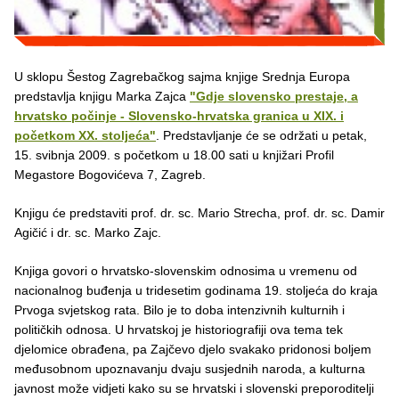
U sklopu Šestog Zagrebačkog sajma knjige Srednja Europa
predstavlja knjigu Marka Zajca
"Gdje slovensko prestaje, a
hrvatsko počinje - Slovensko-hrvatska granica u XIX. i
početkom XX. stoljeća"
. Predstavljanje će se održati u petak,
15. svibnja 2009. s početkom u 18.00 sati u knjižari Profil
Megastore Bogovićeva 7, Zagreb.
Knjigu će predstaviti prof. dr. sc. Mario Strecha, prof. dr. sc. Damir
Agičić i dr. sc. Marko Zajc.
Knjiga govori o hrvatsko-slovenskim odnosima u vremenu od
nacionalnog buđenja u tridesetim godinama 19. stoljeća do kraja
Prvoga svjetskog rata. Bilo je to doba intenzivnih kulturnih i
političkih odnosa. U hrvatskoj je historiografiji ova tema tek
djelomice obrađena, pa Zajčevo djelo svakako pridonosi boljem
međusobnom upoznavanju dvaju susjednih naroda, a kulturna
javnost može vidjeti kako su se hrvatski i slovenski preporoditelji