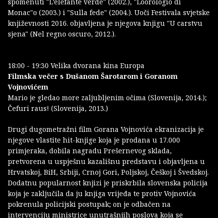
spomenuti "L’elefante verde" (2002.), "Loorologio di
Monac"o (2003.) i "Sulla fede" (2004.). Uoči Festivala svjetske
književnosti 2016. objavljena je njegova knjigu "U carstvu
sjena" (Nel regno oscuro, 2012.).
18:00 - 19:30 Velika dvorana kina Europa
Filmska večer s Dušanom Šarotarom i Goranom
Vojnovićem
Mario je gledao more zaljubljenim očima (Slovenija, 2014.);
Čefuri raus! (Slovenija, 2013.)
Drugi dugometražni film Gorana Vojnovića ekranizacija je
njegove vlastite hit-knjige koja je prodana u 17.000
primjeraka, dobila nagradu Prešernevog sklada,
pretvorena u uspješnu kazališnu predstavu i objavljena u
Hrvatskoj, BiH, Srbiji, Crnoj Gori, Poljskoj, Češkoj i Švedskoj.
Dodatnu popularnost knjizi je priskrbila slovenska policija
koja je zaključila da ju knjiga vrijeđa te protiv Vojnovića
pokrenula policijski postupak; on je odbačen na
intervenciju ministrice unutrašnjih poslova koja se