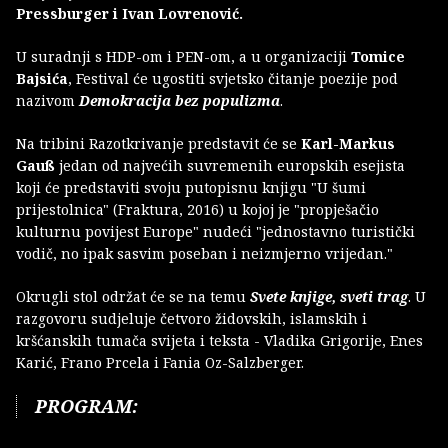
Pressburger i Ivan Lovrenović.
U suradnji s HDP-om i PEN-om, a u organizaciji
Tomice
Bajsića
, Festival će ugostiti svjetsko čitanje poezije pod
nazivom
Demokracija bez populizma
.
Na tribini Razotkrivanje predstavit će se
Karl-Markus
Gauß
jedan od najvećih suvremenih europskih esejista
koji će predstaviti svoju putopisnu knjigu "U šumi
prijestolnica" (Fraktura, 2016) u kojoj je "propješačio
kulturnu povijest Europe" nudeći "jednostavno turistički
vodič, no ipak sasvim poseban i neizmjerno vrijedan."
Okrugli stol održat će se na temu
Svete knjige, sveti trag
. U
razgovoru sudjeluje četvoro židovskih, islamskih i
kršćanskih tumača svijeta i teksta - Vladika Grigorije, Enes
Karić, Frano Prcela i Fania Oz-Salzberger.
PROGRAM: