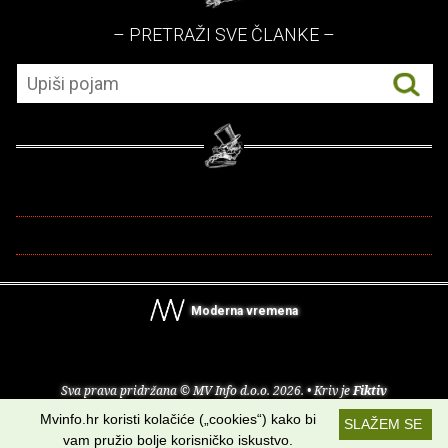
– PRETRAŽI SVE ČLANKE –
Moderna vremena
Sva prava pridržana © MV Info d.o.o. 2026. • Kriv je
Fiktiv
Mvinfo.hr koristi kolačiće („cookies“) kako bi
SLAŽEM SE
O nama
•
Pomoć
•
Uvjeti korištenja
•
RSS kanali
vam pružio bolje korisničko iskustvo.