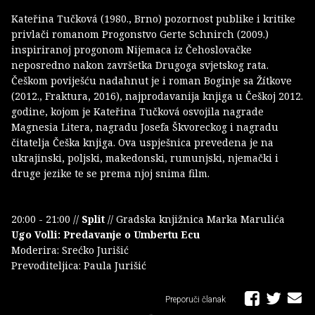
Kateřina Tučková (1980., Brno) pozornost publike i kritike
privlači romanom Progonstvo Gerte Schnirch (2009.)
inspiriranoj progonom Nijemaca iz Čehoslovačke
neposredno nakon završetka Drugoga svjetskog rata.
Češkom poviješću nadahnut je i roman Boginje sa Žítkove
(2012., Fraktura, 2016), najprodavanija knjiga u Češkoj 2012.
godine, kojom je Kateřina Tučková osvojila nagrade
Magnesia Litera, nagradu Josefa Škvoreckog i nagradu
čitatelja Češka knjiga. Ova uspješnica prevedena je na
ukrajinski, poljski, makedonski, rumunjski, njemački i
druge jezike te se prema njoj snima film.
20:00 - 21:00 //
Split
// Gradska knjižnica Marka Marulića
Ugo Volli: Predavanje o Umbertu Ecu
Moderira: Srećko Jurišić
Prevoditeljica: Paula Jurišić
Preporuči članak