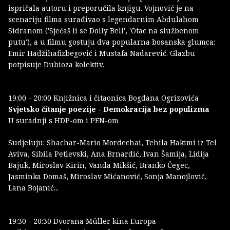
ispričala autoru i preporučila knjigu. Vojnović je na
scenariju filma surađivao s legendarnim Abdulahom
Sidranom ('Sjećaš li se Dolly Bell', 'Otac na službenom
putu'), a u filmu gostuju dva popularna bosanska glumca:
Emir Hadžihafizbegović i Mustafa Nadarević. Glazbu
potpisuje Dubioza kolektiv.
19:00 - 20:00 Knjižnica i čitaonica Bogdana Ogrizovića
Svjetsko čitanje poezije - Demokracija bez populizma
U suradnji s HDP-om i PEN-om
Sudjeluju: Shachar-Mario Mordechai, Tehila Hakimi iz Tel
Aviva, Sibila Petlevski, Ana Brnardić, Ivan Šamija, Lidija
Bajuk, Miroslav Kirin, Vanda Mikšić, Branko Čegec,
Jasminka Domaš, Miroslav Mićanović, Sonja Manojlović,
Lana Bojanić...
19:30 - 20:30 Dvorana Müller kina Europa