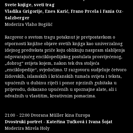
Svete knjige, sveti trag
Vladika Grigorije, Enes Karić, Frano Prcela i Fania Oz-
Salzberger
Moderira Vlaho Bogišić
Razgovor o svetom tragu potaknut je pretpostavkom o
otpornosti knjižne objave svetih knjiga kao univerzalnog
idejnog predteksta priče koju oblikuju naspram slabljenja
odgovarajućeg enciklopedijskog postulata prosvijećenog,
„dobrog“ svijeta kojem, nakon tek dva stoljeća
„enciklopedije“, svjedočimo. U razgovoru sudjeluje četvoro
židovskih, islamskih i kršćanskih tumača svijeta i teksta,
upućenih u dubinu riječi i ponor njezinih gubitaka u
prijevodu, dokazano upućenih u spoznajne alate, ali i
odvažnih u vlastitim, kreativnim pomacima.
21:00 - 22:00 Dvorana Müller kina Europa
Dvostruki portret - Kateřina Tučková i Ivana Šojat
Moderira Mirela Holy