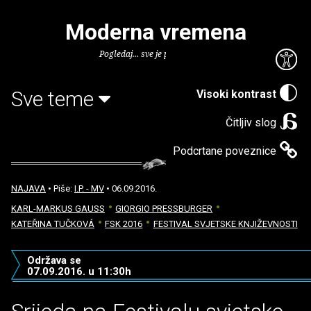
Moderna vremena
Pogledaj... sve je puno knjiga.
Sve teme
Visoki kontrast
Čitljiv slog
Podcrtane poveznice
NAJAVA
• Piše:
I.P. - MV
• 06.09.2016.
KARL-MARKUS GAUSS
GIORGIO PRESSBURGER
KATEŘINA TUČKOVÁ
FSK 2016
FESTIVAL SVJETSKE KNJIŽEVNOSTI
Održava se
07.09.2016. u 11:30h