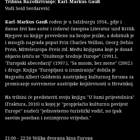
Tribina Razotkrivanje: Karl-Markus Gauß
Vodi Seid Serdarević
Karl-Markus Gauß
rođen je u Salzburgu 1954., gdje i
danas živi kao autor i izdavač časopisa Literatur und Kritik.
Njegove su knjige prevedene na brojne jezike, a dobitnik je
i mnogih nagrada poput Prix Charles Veillon, Georg-Dehio
Preis, Mitteleuropa-Preis itd. Među knjigama koje je dosad
objavio ističu se "Uništenje Srednje Europe" (1991.),
"Europski abecedarij" (1997.), "Sa mnom, bez mene" (2002.)
i druge. Knjiga "Europljani u izumiranju" dobila je
Nagradu Albert Goldstein Austrijskog kulturnog foruma za
promicanje suvremene austrijske književnosti u Hrvatskoj.
Na tribini će predstaviti svoju knjigu "U šumi prijestolnica"
(Fraktura, 2016) u kojoj je "propješačio kulturnu povijest
Europe" nudeći "jednostavno turistički vodič, no ipak
sasvim poseban i neizmjerno vrijedan."
21:00 - 22:30 Velika dvorana kina Europa