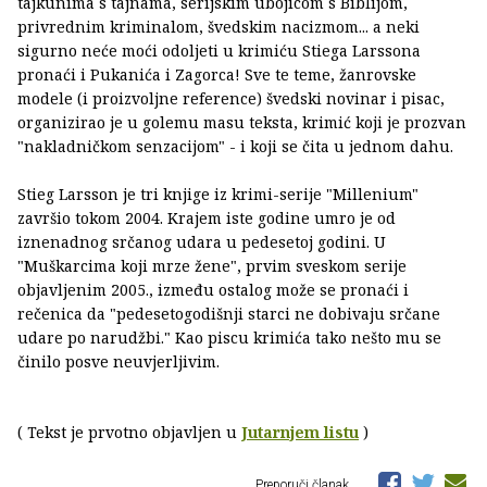
tajkunima s tajnama, serijskim ubojicom s Biblijom,
privrednim kriminalom, švedskim nacizmom... a neki
sigurno neće moći odoljeti u krimiću Stiega Larssona
pronaći i Pukanića i Zagorca! Sve te teme, žanrovske
modele (i proizvoljne reference) švedski novinar i pisac,
organizirao je u golemu masu teksta, krimić koji je prozvan
"nakladničkom senzacijom" - i koji se čita u jednom dahu.
Stieg Larsson je tri knjige iz krimi-serije "Millenium"
završio tokom 2004. Krajem iste godine umro je od
iznenadnog srčanog udara u pedesetoj godini. U
"Muškarcima koji mrze žene", prvim sveskom serije
objavljenim 2005., između ostalog može se pronaći i
rečenica da "pedesetogodišnji starci ne dobivaju srčane
udare po narudžbi." Kao piscu krimića tako nešto mu se
činilo posve neuvjerljivim.
( Tekst je prvotno objavljen u
Jutarnjem listu
)
Preporuči članak