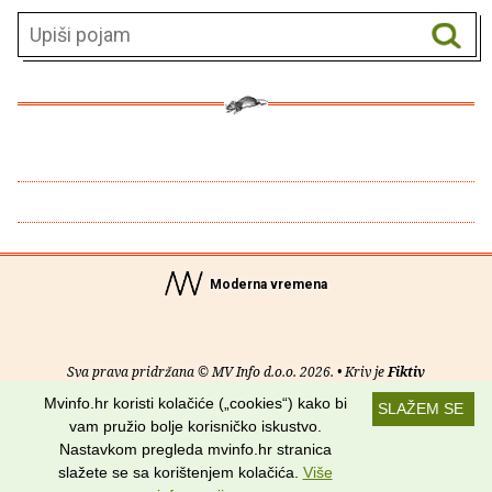
Moderna vremena
Sva prava pridržana © MV Info d.o.o. 2026. • Kriv je
Fiktiv
Mvinfo.hr koristi kolačiće („cookies“) kako bi
SLAŽEM SE
O nama
•
Pomoć
•
Uvjeti korištenja
•
RSS kanali
vam pružio bolje korisničko iskustvo.
Nastavkom pregleda mvinfo.hr stranica
Potraži nas na:
slažete se sa korištenjem kolačića.
Više