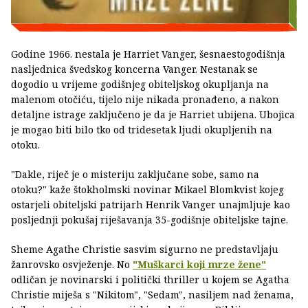
Godine 1966. nestala je Harriet Vanger, šesnaestogodišnja
nasljednica švedskog koncerna Vanger. Nestanak se
dogodio u vrijeme godišnjeg obiteljskog okupljanja na
malenom otočiću, tijelo nije nikada pronađeno, a nakon
detaljne istrage zaključeno je da je Harriet ubijena. Ubojica
je mogao biti bilo tko od tridesetak ljudi okupljenih na
otoku.
"Dakle, riječ je o misteriju zaključane sobe, samo na
otoku?" kaže štokholmski novinar Mikael Blomkvist kojeg
ostarjeli obiteljski patrijarh Henrik Vanger unajmljuje kao
posljednji pokušaj riješavanja 35-godišnje obiteljske tajne.
Sheme Agathe Christie sasvim sigurno ne predstavljaju
žanrovsko osvježenje. No
"Muškarci koji mrze žene"
odličan je novinarski i politički thriller u kojem se Agatha
Christie miješa s "Nikitom", "Sedam", nasiljem nad ženama,