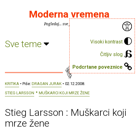
Moderna vremena
Pogledaj... sve je puno knjiga.
Sve teme
Visoki kontrast
Čitljiv slog
Podcrtane poveznice
KRITIKA
• Piše:
DRAGAN JURAK
• 02.12.2008.
STIEG LARSSON
MUŠKARCI KOJI MRZE ŽENE
Stieg Larsson : Muškarci koji
mrze žene