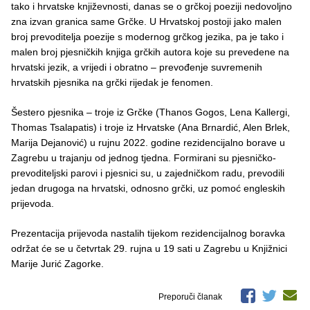
tako i hrvatske književnosti, danas se o grčkoj poeziji nedovoljno
zna izvan granica same Grčke. U Hrvatskoj postoji jako malen
broj prevoditelja poezije s modernog grčkog jezika, pa je tako i
malen broj pjesničkih knjiga grčkih autora koje su prevedene na
hrvatski jezik, a vrijedi i obratno – prevođenje suvremenih
hrvatskih pjesnika na grčki rijedak je fenomen.
Šestero pjesnika – troje iz Grčke (Thanos Gogos, Lena Kallergi,
Thomas Tsalapatis) i troje iz Hrvatske (Ana Brnardić, Alen Brlek,
Marija Dejanović) u rujnu 2022. godine rezidencijalno borave u
Zagrebu u trajanju od jednog tjedna. Formirani su pjesničko-
prevoditeljski parovi i pjesnici su, u zajedničkom radu, prevodili
jedan drugoga na hrvatski, odnosno grčki, uz pomoć engleskih
prijevoda.
Prezentacija prijevoda nastalih tijekom rezidencijalnog boravka
održat će se u četvrtak 29. rujna u 19 sati u Zagrebu u Knjižnici
Marije Jurić Zagorke.
Preporuči članak