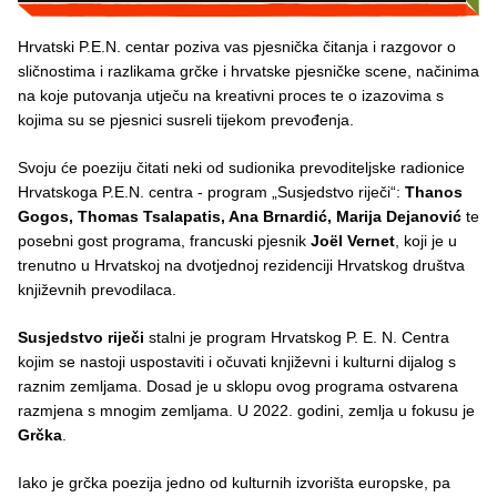
Hrvatski P.E.N. centar poziva vas pjesnička čitanja i razgovor o
sličnostima i razlikama grčke i hrvatske pjesničke scene, načinima
na koje putovanja utječu na kreativni proces te o izazovima s
kojima su se pjesnici susreli tijekom prevođenja.
Svoju će poeziju čitati neki od sudionika prevoditeljske radionice
Hrvatskoga P.E.N. centra - program „Susjedstvo riječi“:
Thanos
Gogos, Thomas Tsalapatis, Ana Brnardić, Marija Dejanović
te
posebni gost programa, francuski pjesnik
Joël Vernet
, koji je u
trenutno u Hrvatskoj na dvotjednoj rezidenciji Hrvatskog društva
književnih prevodilaca.
Susjedstvo riječi
stalni je program Hrvatskog P. E. N. Centra
kojim se nastoji uspostaviti i očuvati književni i kulturni dijalog s
raznim zemljama. Dosad je u sklopu ovog programa ostvarena
razmjena s mnogim zemljama. U 2022. godini, zemlja u fokusu je
Grčka
.
Iako je grčka poezija jedno od kulturnih izvorišta europske, pa