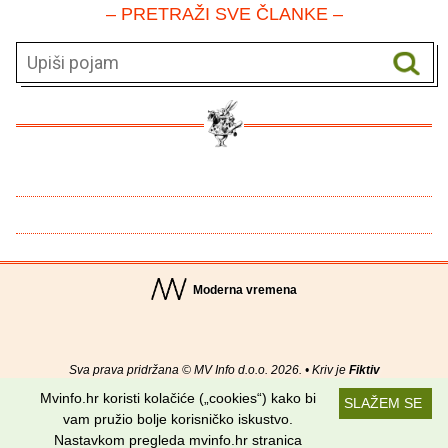
– PRETRAŽI SVE ČLANKE –
Moderna vremena
Sva prava pridržana © MV Info d.o.o. 2026. • Kriv je
Fiktiv
Mvinfo.hr koristi kolačiće („cookies“) kako bi
SLAŽEM SE
O nama
•
Pomoć
•
Uvjeti korištenja
•
RSS kanali
vam pružio bolje korisničko iskustvo.
Nastavkom pregleda mvinfo.hr stranica
Potraži nas na: