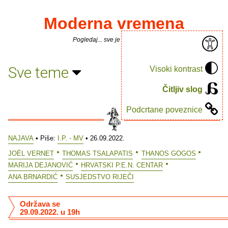
Moderna vremena
Pogledaj... sve je puno knjiga.
Sve teme
Visoki kontrast
Čitljiv slog
Podcrtane poveznice
NAJAVA
• Piše:
I.P. - MV
• 26.09.2022.
JOËL VERNET
THOMAS TSALAPATIS
THANOS GOGOS
MARIJA DEJANOVIĆ
HRVATSKI P.E.N. CENTAR
ANA BRNARDIĆ
SUSJEDSTVO RIJEČI
Održava se
29.09.2022. u 19h