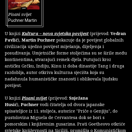
Pisani svijet
Puchner Martin
U knjizi
Kultura – nova svjetska povijest
(prijevod:
Vedran
Pavlić
),
Martin Puchner
pokazuje da je povijest globalnih
civilizacija ujedno povijest miješanja, dijeljenja i
posuđivanja. Umjetničke forme stoljećima su se širile među
kontinentima, stvarajući remek-djela. Putujući kroz
antičku Grčku, Indiju, Kinu iz doba dinastije Tang i druga
razdoblja, autor otkriva kulturna sjecišta koja su
nadahnula humanističke znanosti i oblikovala ljudsku
povijest.
U knjizi
Pisani svijet
(prijevod:
Snježana
Husić
),
Puchner
vodi čitatelja od dvora japanske
spisateljice iz 11. stoljeća, autorice "Priče o Genjiju", do
pustolovina Miguela de Cervantesa dok se bori s
pomorskim i književnim gusarima. Prati Goetheovo otkriće
svjetske književnosti na Siciliji, promišlja o Komunističkom