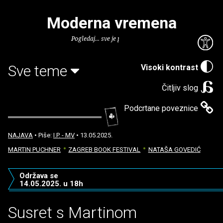
Moderna vremena
Pogledaj... sve je puno knjiga.
Sve teme
Visoki kontrast
Čitljiv slog
Podcrtane poveznice
NAJAVA
• Piše:
I.P. - MV
• 13.05.2025.
MARTIN PUCHNER
ZAGREB BOOK FESTIVAL
NATAŠA GOVEDIĆ
Održava se
14.05.2025. u 18h
Susret s Martinom