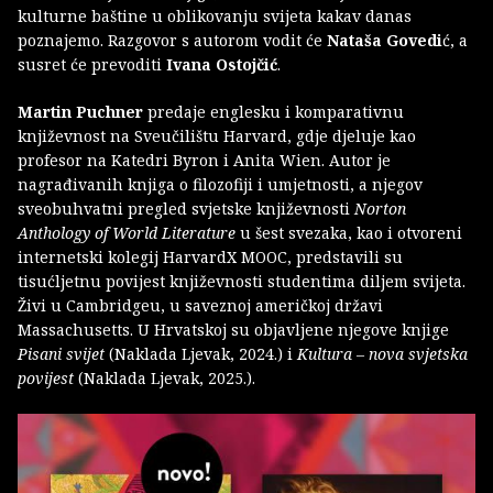
kulturne baštine u oblikovanju svijeta kakav danas
poznajemo. Razgovor s autorom vodit će
Nataša Govedi
ć, a
susret će prevoditi
Ivana Ostojčić
.
Martin Puchner
predaje englesku i komparativnu
književnost na Sveučilištu Harvard, gdje djeluje kao
profesor na Katedri Byron i Anita Wien. Autor je
nagrađivanih knjiga o filozofiji i umjetnosti, a njegov
sveobuhvatni pregled svjetske književnosti
Norton
Anthology of World Literature
u šest svezaka, kao i otvoreni
internetski kolegij HarvardX MOOC, predstavili su
tisućljetnu povijest književnosti studentima diljem svijeta.
Živi u Cambridgeu, u saveznoj američkoj državi
Massachusetts. U Hrvatskoj su objavljene njegove knjige
Pisani svijet
(Naklada Ljevak, 2024.) i
Kultura – nova svjetska
povijest
(Naklada Ljevak, 2025.).