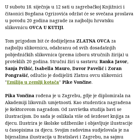
U subotu 18. siječnja u 12 sati u zagrebačkoj Knjižnici i
čitaonici Bogdana Ogrizovića održat će se svečana proslava
u povodu 20 godina nagrade za najbolju hrvatsku
slikovnicu
OVCA U KUTIJI
.
Tom prigodom bit će dodijeljena
ZLATNA OVCA
za
najbolju slikovnicu, odabranu od svih dosadašnjih
pobjedničkih slikovnica (prema izboru stručnih žirija) u
proteklih 20 godina. Stručni žiri u sastavu:
Ranka Javor
,
Sanja Pribić
,
Isabella Mauro
,
Davor Pavelić
i
Zoran
Pongrašić
, odlučio je dodijeliti Zlatnu ovcu slikovnici
"
Emilija u zemlji kotača
"
Pike Vončine
.
Pika Vončina
rođena je u Zagrebu, gdje je diplomirala na
Akademiji likovnih umjetnosti. Kao studentica nagrađena
je Rektorovom nagradom. Od završetka studija bavi se
ilustracijom. Do sada je oslikala više od šezdeset knjiga za
djecu. Ilustrira je školske udžbenike i objavljuje ilustracije
u časopisima za djecu. Svojim radovima sudjelovala je na
bijenalima ilustracija u Bratislavi i Zagrebu, na sajmu