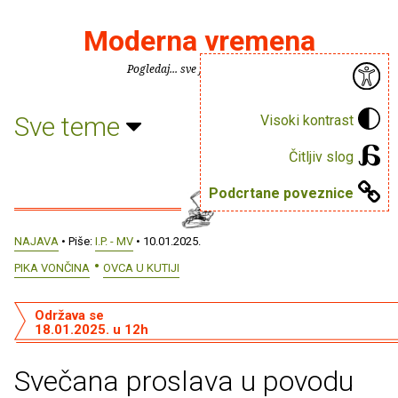
Moderna vremena
Pogledaj... sve je puno knjiga.
Sve teme
Visoki kontrast
Čitljiv slog
Podcrtane poveznice
NAJAVA
• Piše:
I.P. - MV
• 10.01.2025.
PIKA VONČINA
OVCA U KUTIJI
Održava se
18.01.2025. u 12h
Svečana proslava u povodu