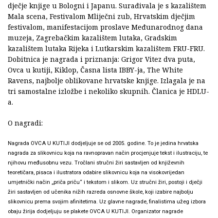
dječje knjige u Bologni i Japanu. Surađivala je s kazalištem
Mala scena, Festivalom Mliječni zub, Hrvatskim dječjim
festivalom, manifestacijom proslave Međunarodnog dana
muzeja, Zagrebačkim kazalištem lutaka, Gradskim
kazalištem lutaka Rijeka i Lutkarskim kazalištem FRU-FRU.
Dobitnica je nagrada i priznanja: Grigor Vitez dva puta,
Ovca u kutiji, Kiklop, Časna lista IBBY-ja, The White
Ravens, najbolje oblikovane hrvatske knjige. Izlagala je na
tri samostalne izložbe i nekoliko skupnih. Članica je HDLU-
a.
O nagradi:
Nagrada OVCA U KUTIJI dodjeljuje se od 2005. godine. To je jedina hrvatska
nagrada za slikovnicu koja na ravnopravan način procjenjuje tekst i ilustraciju, te
njihovu međusobnu vezu. Tročlani stručni žiri sastavljen od književnih
teoretičara, pisaca i ilustratora odabire slikovnicu koja na visokovrijedan
umjetnički način „priča priču“ i tekstom i slikom. Uz stručni žiri, postoji i dječji
žiri sastavljen od učenika nižih razreda osnovne škole, koji izabire najbolju
slikovnicu prema svojim afinitetima. Uz glavne nagrade, finalistima užeg izbora
obaju žirija dodjeljuju se plakete OVCA U KUTIJI. Organizator nagrade