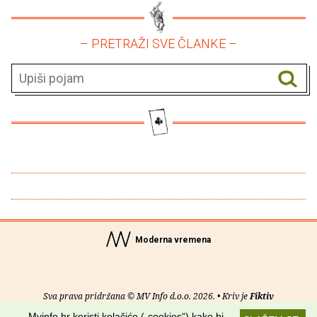
– PRETRAŽI SVE ČLANKE –
Moderna vremena
Sva prava pridržana © MV Info d.o.o. 2026. • Kriv je
Fiktiv
Mvinfo.hr koristi kolačiće („cookies“) kako bi