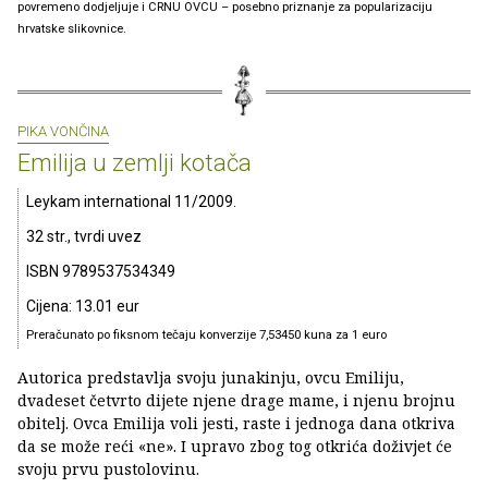
povremeno dodjeljuje i CRNU OVCU – posebno priznanje za popularizaciju
hrvatske slikovnice.
PIKA VONČINA
Emilija u zemlji kotača
Leykam international 11/2009.
32 str., tvrdi uvez
ISBN 9789537534349
Cijena: 13.01 eur
Preračunato po fiksnom tečaju konverzije 7,53450 kuna za 1 euro
Autorica predstavlja svoju junakinju, ovcu Emiliju,
dvadeset četvrto dijete njene drage mame, i njenu brojnu
obitelj. Ovca Emilija voli jesti, raste i jednoga dana otkriva
da se može reći «ne». I upravo zbog tog otkrića doživjet će
svoju prvu pustolovinu.