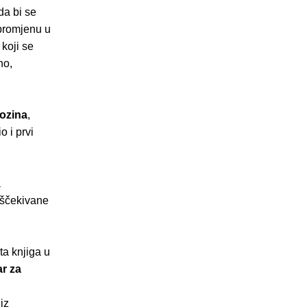
da bi se
 promjenu u
 koji se
no,
ozina
,
o i prvi
a
iščekivane
ta knjiga u
ar za
iz