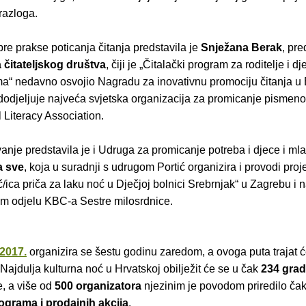
 razloga.
re prakse poticanja čitanja predstavila je
Snježana Berak
, pr
čitateljskog društva
, čiji je „Čitalački program za roditelje i d
a“ nedavno osvojio Nagradu za inovativnu promociju čitanja u 
dodjeljuje najveća svjetska organizacija za promicanje pismenos
l Literacy Association.
anje predstavila je i Udruga za promicanje potreba i djece i ml
a sve
, koja u suradnji s udrugom Portić organizira i provodi proj
/ica priča za laku noć u Dječjoj bolnici Srebrnjak“ u Zagrebu i 
kom odjelu KBC-a Sestre milosrdnice.
2017.
organizira se šestu godinu zaredom, a ovoga puta trajat 
 Najdulja kulturna noć u Hrvatskoj obilježit će se u čak
234 grad
e, a više od
500 organizatora
njezinim je povodom priredilo ča
programa i prodajnih akcija
.