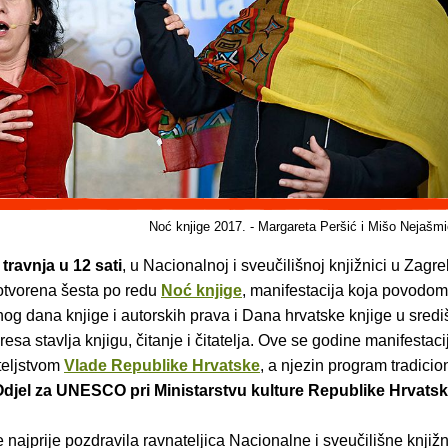
Noć knjige 2017. - Margareta Peršić i Mišo Nejašm
 travnja u 12 sati
, u Nacionalnoj i sveučilišnoj knjižnici u Zagr
otvorena šesta po redu
Noć knjige
, manifestacija koja povodom
g dana knjige i autorskih prava i Dana hrvatske knjige u sredi
resa stavlja knjigu, čitanje i čitatelja. Ove se godine manifestac
teljstvom
Vlade Republike Hrvatske
, a njezin program tradici
djel za UNESCO pri Ministarstvu kulture Republike Hrvats
 najprije pozdravila ravnateljica Nacionalne i sveučilišne knjiž