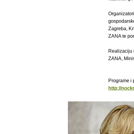
Organizatori
gospodarske
Zagreba, Knj
ZANA te port
Realizaciju 
ZANA, Minis
Programe i 
http://nock