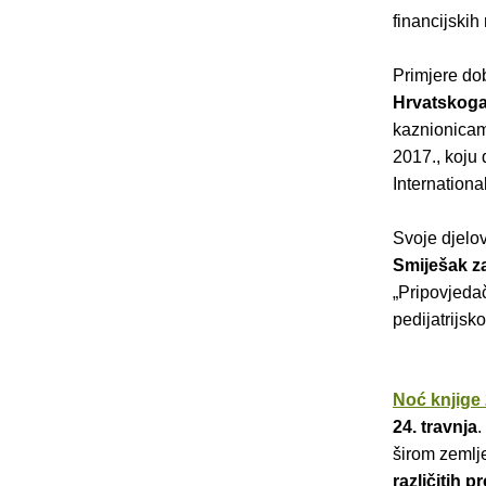
financijskih
Primjere dob
Hrvatskoga 
kaznionicam
2017., koju 
Internationa
Svoje djelov
Smiješak z
„Pripovjedač
pedijatrijs
Noć knjige 
24. travnja
.
širom zemlj
različitih 