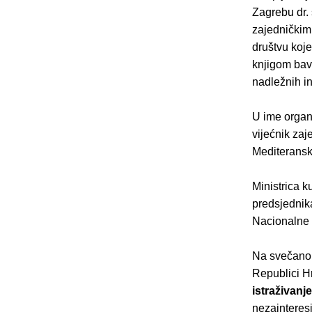
Zagrebu dr.
zajedničkim 
društvu koje
knjigom bave
nadležnih ins
U ime organ
vijećnik zaj
Mediteranski 
Ministrica ku
predsjednik
Nacionalne s
Na svečanom 
Republici Hr
istraživanje
nezainteresi