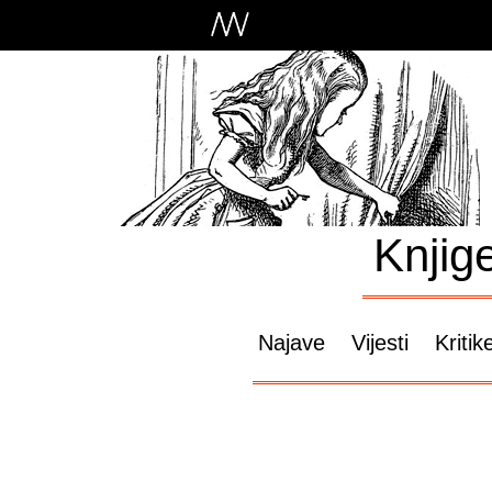
Knjig
Najave
Vijesti
Kritik