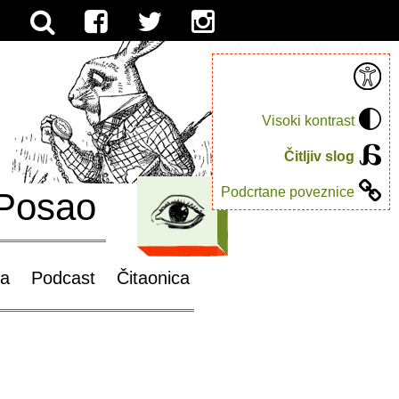
Visoki kontrast
Čitljiv slog
Podcrtane poveznice
Posao
ga
Podcast
Čitaonica