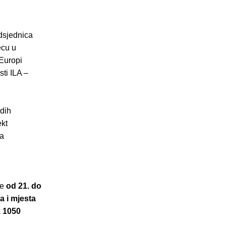
edsjednica
jecu u
Europi
ti ILA –
adih
ekt
na
će
od 21. do
a i mjesta
k
1050