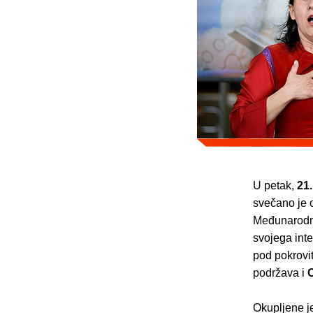
U petak,
21.
svečano je 
Međunarodno
svojega inte
pod pokrovi
podržava i
O
Okupljene je