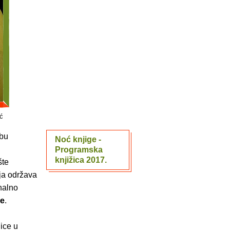
ić
ebu
Noć knjige -
Programska
knjižica 2017.
šte
ija održava
onalno
ke
.
nice u