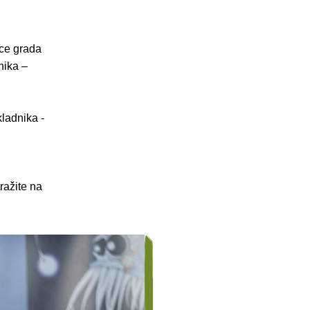
ice grada
nika –
kladnika -
ražite na