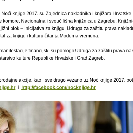
 Noći knjige 2017. su Zajednica nakladnika i knjižara Hrvatske
 komore, Nacionalna i sveučilišna knjižnica u Zagrebu, Knjižn
ižni blok – Inicijativa za knjigu, Udruga za zaštitu prava naklad
al za knjigu i kulturu čitanja Moderna vremena.
manifestacije financijski su pomogli Udruga za zaštitu prava na
tarstvo kulture Republike Hrvatske i Grad Zagreb.
prodajne akcije, kao i sve drugo vezano uz Noć knjige 2017. pot
njige.hr
i
http://facebook.com/nocknjige.hr