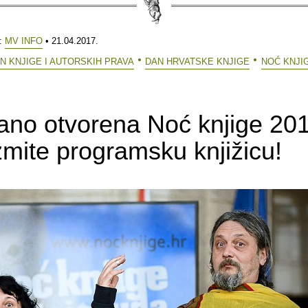
e:
MV INFO
• 21.04.2017.
N KNJIGE I AUTORSKIH PRAVA
DAN HRVATSKE KNJIGE
NOĆ KNJIG
no otvorena Noć knjige 201
mite programsku knjižicu!