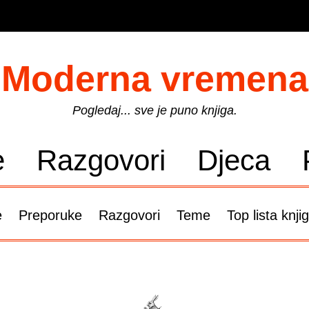
Moderna vremena
Pogledaj... sve je puno knjiga.
e
Razgovori
Djeca
e
Preporuke
Razgovori
Teme
Top lista knji