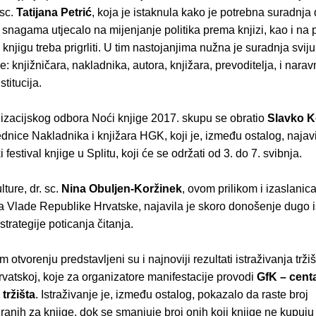
 sc.
Tatijana Petrić
, koja je istaknula kako je potrebna suradnja 
snagama utjecalo na mijenjanje politika prema knjizi, kao i na
 knjigu treba prigrliti. U tim nastojanjima nužna je suradnja sviju
: knjižničara, nakladnika, autora, knjižara, prevoditelja, i narav
titucija.
izacijskog odbora Noći knjige 2017. skupu se obratio
Slavko K
ednice Nakladnika i knjižara HGK, koji je, između ostalog, najavi
festival knjige u Splitu, koji će se održati od 3. do 7. svibnja.
lture, dr. sc.
Nina Obuljen-Koržinek
, ovom prilikom i izaslanic
a Vlade Republike Hrvatske, najavila je skoro donošenje dugo 
trategije poticanja čitanja.
otvorenju predstavljeni su i najnoviji rezultati istraživanja tržiš
vatskoj, koje za organizatore manifestacije provodi
GfK – cent
 tržišta
. Istraživanje je, između ostalog, pokazalo da raste broj
ranih za knjige, dok se smanjuje broj onih koji knjige ne kupuju 