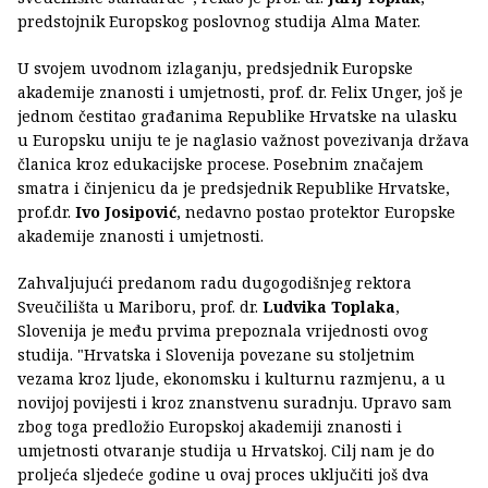
predstojnik Europskog poslovnog studija Alma Mater.
U svojem uvodnom izlaganju, predsjednik Europske
akademije znanosti i umjetnosti, prof. dr. Felix Unger, još je
jednom čestitao građanima Republike Hrvatske na ulasku
u Europsku uniju te je naglasio važnost povezivanja država
članica kroz edukacijske procese. Posebnim značajem
smatra i činjenicu da je predsjednik Republike Hrvatske,
prof.dr.
Ivo Josipović
, nedavno postao protektor Europske
akademije znanosti i umjetnosti.
Zahvaljujući predanom radu dugogodišnjeg rektora
Sveučilišta u Mariboru, prof. dr.
Ludvika Toplaka
,
Slovenija je među prvima prepoznala vrijednosti ovog
studija. "Hrvatska i Slovenija povezane su stoljetnim
vezama kroz ljude, ekonomsku i kulturnu razmjenu, a u
novijoj povijesti i kroz znanstvenu suradnju. Upravo sam
zbog toga predložio Europskoj akademiji znanosti i
umjetnosti otvaranje studija u Hrvatskoj. Cilj nam je do
proljeća sljedeće godine u ovaj proces uključiti još dva