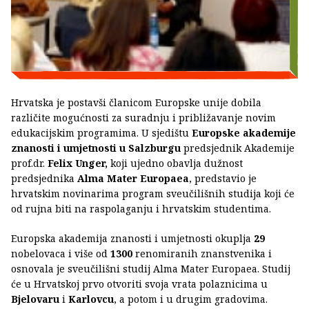
Hrvatska je postavši članicom Europske unije dobila
različite mogućnosti za suradnju i približavanje novim
edukacijskim programima. U sjedištu
Europske akademije
znanosti i umjetnosti u Salzburgu
predsjednik Akademije
prof.dr.
Felix Unger,
koji ujedno obavlja dužnost
predsjednika
Alma Mater Europaea
, predstavio je
hrvatskim novinarima program sveučilišnih studija koji će
od rujna biti na raspolaganju i hrvatskim studentima.
Europska akademija znanosti i umjetnosti okuplja
29
nobelovaca i više od
1300
renomiranih znanstvenika i
osnovala je sveučilišni studij Alma Mater Europaea. Studij
će u Hrvatskoj prvo otvoriti svoja vrata polaznicima u
Bjelovaru
i
Karlovcu
, a potom i u drugim gradovima.