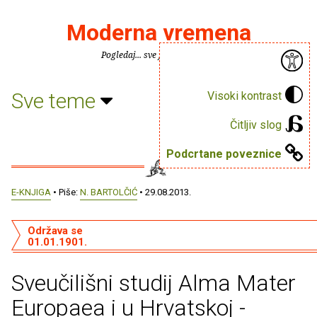
Moderna vremena
Pogledaj... sve je puno knjiga.
Sve teme
Visoki kontrast
Čitljiv slog
Podcrtane poveznice
E-KNJIGA
• Piše:
N. BARTOLČIĆ
• 29.08.2013.
Održava se
01.01.1901.
Sveučilišni studij Alma Mater
Europaea i u Hrvatskoj -