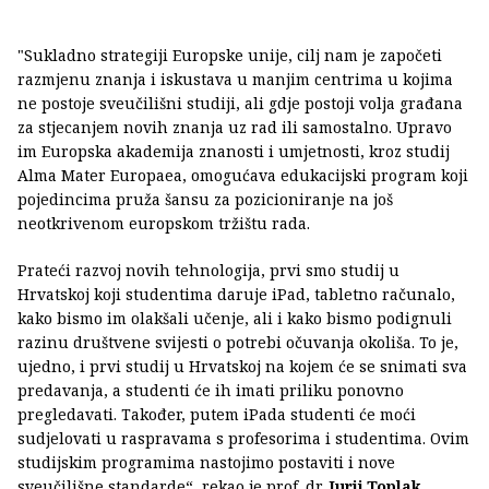
"Sukladno strategiji Europske unije, cilj nam je započeti
razmjenu znanja i iskustava u manjim centrima u kojima
ne postoje sveučilišni studiji, ali gdje postoji volja građana
za stjecanjem novih znanja uz rad ili samostalno. Upravo
im Europska akademija znanosti i umjetnosti, kroz studij
Alma Mater Europaea, omogućava edukacijski program koji
pojedincima pruža šansu za pozicioniranje na još
neotkrivenom europskom tržištu rada.
Prateći razvoj novih tehnologija, prvi smo studij u
Hrvatskoj koji studentima daruje iPad, tabletno računalo,
kako bismo im olakšali učenje, ali i kako bismo podignuli
razinu društvene svijesti o potrebi očuvanja okoliša. To je,
ujedno, i prvi studij u Hrvatskoj na kojem će se snimati sva
predavanja, a studenti će ih imati priliku ponovno
pregledavati. Također, putem iPada studenti će moći
sudjelovati u raspravama s profesorima i studentima. Ovim
studijskim programima nastojimo postaviti i nove
sveučilišne standarde“, rekao je prof. dr.
Jurij Toplak
,