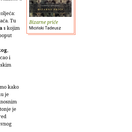
oljeća:
aća. Tu
Bizarne priče
a
s kojim
Miciński Tadeusz
 poput
kog
,
ecao i
nskim
ćemo kako
u je
zanosnim
onje je
red
avnog
,