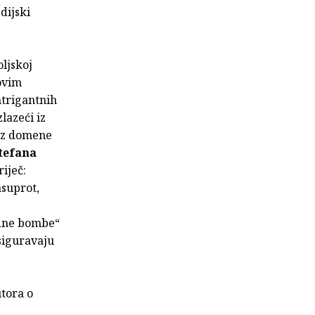
dijski
oljskoj
hovim
ntrigantnih
izlazeći iz
 iz domene
tefana
iječ:
asuprot,
edne bombe“
osiguravaju
utora o