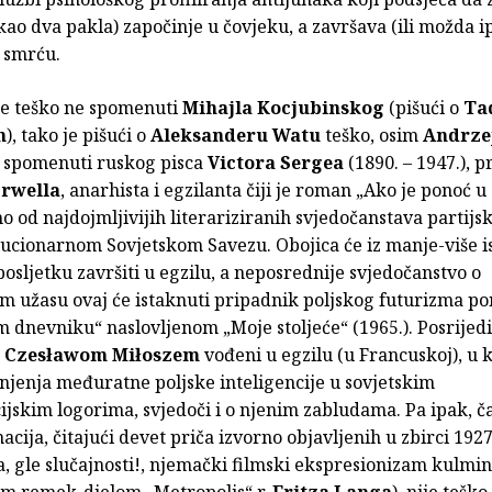
ao dva pakla) započinje u čovjeku, a završava (ili možda i
– smrću.
 je teško ne spomenuti
Mihajla Kocjubinskog
(pišući o
Ta
m
), tako je pišući o
Aleksanderu Watu
teško, osim
Andrze
e spomenuti ruskog pisca
Victora Sergea
(1890. – 1947.), pr
rwella
, anarhista i egzilanta čiji je roman „Ako je ponoć u 
no od najdojmljivijih literariziranih svjedočanstava partijsk
lucionarnom Sovjetskom Savezu. Obojica će iz manje-više i
osljetku završiti u egzilu, a neposrednije svjedočanstvo o
 užasu ovaj će istaknuti pripadnik poljskog futurizma po
dnevniku“ naslovljenom „Moje stoljeće“ (1965.). Posrijedi
s
Czesławom Miłoszem
vođeni u egzilu (u Francuskoj), u 
njenja međuratne poljske inteligencije u sovjetskim
jskim logorima, svjedoči i o njenim zabludama. Pa ipak, ča
acija, čitajući devet priča izvorno objavljenih u zbirci 1927
, gle slučajnosti!, njemački filmski ekspresionizam kulmin
kim remek-djelom „Metropolis“ r.
Fritza Langa
), nije tešk