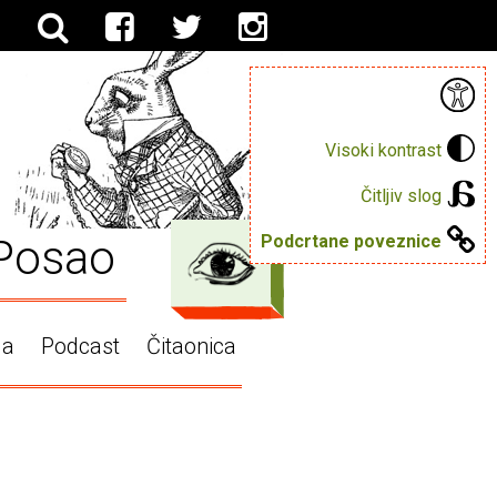
Visoki kontrast
Čitljiv slog
Posao
Podcrtane poveznice
ga
Podcast
Čitaonica