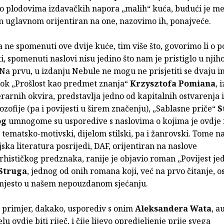
o plodovima izdavačkih napora „malih“ kuća, budući je me
 uglavnom orijentiran na one, nazovimo ih, ponajveće.
la ne spomenuti ove dvije kuće, tim više što, govorimo li o p
i, spomenuti naslovi nisu jedino što nam je pristiglo u nji
Na prvu, u izdanju Nebule ne mogu ne prisjetiti se dvaju i
 dok „Prošlost kao predmet znanja“
Krzysztofa Pomiana
, 
erarnih okvira, predstavlja jedno od kapitalnih ostvarenja
ilozofije (pa i povijesti u širem značenju), „Sablasne priče“
S
og
umnogome su usporedive s naslovima o kojima je ovdje r
 tematsko-motivski, dijelom stilski, pa i žanrovski. Tome n
jska literatura posrijedi, DAF, orijentiran na naslove
arhističkog predznaka, ranije je objavio roman „Povijest j
Struga
, jednog od onih romana koji, već na prvo čitanje, 
jesto u našem nepouzdanom sjećanju.
e primjer, dakako, usporediv s onim
Aleksandera Wata
, a
lu ovdje biti riječ, i čije lijevo opredjeljenje prije svega