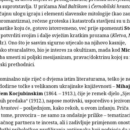
u suprotstavlja. U pričama
Nad Baltikom
i
Černobilski hrast
ajnu ulogu igraju i elementi slavenske mitologije (kao zao
romantizma), rečene groteska i katastrofa stavljeni su u 
astike koju će, gotovo istovremeno, već prije spomenuti
St
i
potvrditi svojim i dalje svježim kratkim prozama (
Kletva
,
dr.). Ono što je sasvim sigurno utjecalo na njihovo kasnije,
sko stvaralaštvo, bio je interes za okultizam, mada kod
Mi
a smesti ni poljski mesijanizam, pravac/doktrinu kojoj su
ski prethodnici.
minalno nije riječ o dvjema istim literaturama, teško je n
 dodirne točke s velikanom ukrajinske književnosti –
Miha
čem Kocjubinskim
(1864. – 1913.), čije je remek-djelo „Sj
nih predaka“ (1912.), napose motivski, usporedivo s jeziv
 hrastovi
– posljednjom, kako rekoh, u ovom izdanju. Priča
k tome, provocira – ne samo za ondašnje prilike – tematiza
ačnog partnera te incesta, ali i zadivljuje primjenom onos
lužbi psihološkog profiliranja antijunaka koji podsjeća da 