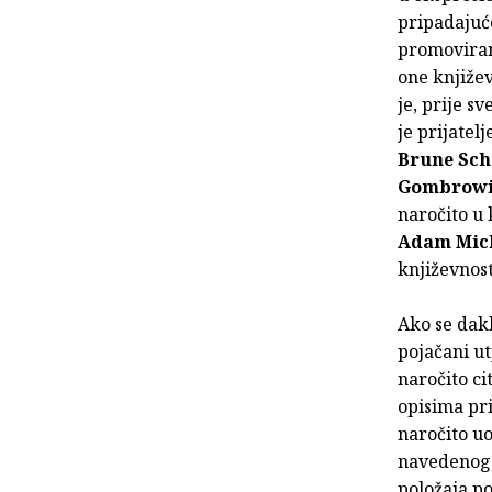
pripadajućo
promoviran 
one knjiže
je, prije sv
je prijatel
Brune Sch
Gombrow
naročito u
Adam Mic
književnost
Ako se dakl
pojačani ut
naročito ci
opisima pr
naročito uo
navedenog,
položaja p