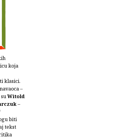
kih
icu koja
i klasici.
znavaoca –
o su
Witold
arczuk
–
“
gu biti
j tekst
ritika