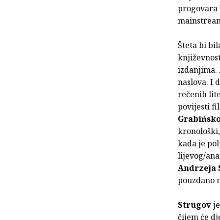
progovara 
mainstream
Šteta bi bi
književnost
izdanjima. 
naslova. I
rečenih lit
povijesti f
Grabińsk
kronološki,
kada je pol
lijevog/an
Andrzeja 
pouzdano m
Strugov
j
čijem će dje