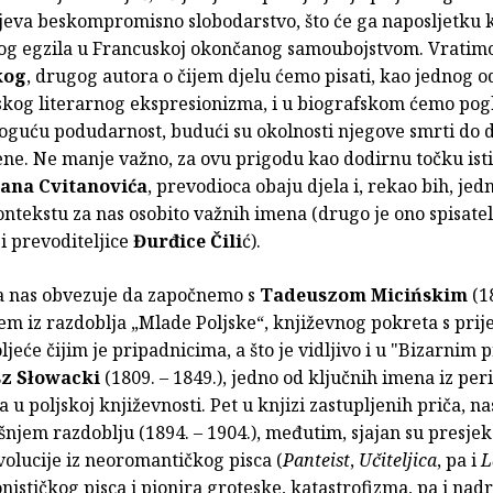
eva beskompromisno slobodarstvo, što će ga naposljetku k
nog egzila u Francuskoj okončanog samoubojstvom. Vratimo 
kog
, drugog autora o čijem djelu ćemo pisati, kao jednog o
skog literarnog ekspresionizma, i u biografskom ćemo pog
moguću podudarnost, budući su okolnosti njegove smrti do d
ene. Ne manje važno, za ovu prigodu kao dodirnu točku ist
ana Cvitanovića
, prevodioca obaju djela i, rekao bih, jed
tekstu za nas osobito važnih imena (drugo je ono spisatel
 i prevoditeljice
Đurđice Čili
ć).
a nas obvezuje da započnemo s
Tadeuszom Micińskim
(1
cem iz razdoblja „Mlade Poljske“, književnog pokreta s prije
toljeće čijim je pripadnicima, a što je vidljivo i u "Bizarnim 
sz Słowacki
(1809. – 1849.), jedno od ključnih imena iz per
u poljskoj književnosti. Pet u knjizi zastupljenih priča, na
njem razdoblju (1894. – 1904.), međutim, sjajan su presje
volucije iz neoromantičkog pisca (
Panteist
,
Učiteljica
, pa i
L
nističkog pisca i pionira groteske, katastrofizma, pa i nad