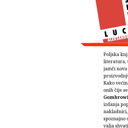
Poljska knj
literatura,
jamči nova 
proizvodnju
Kako većin
onih čije s
Gombrowi
izdanja po
nakladnici
spoznajno d
valja shvat