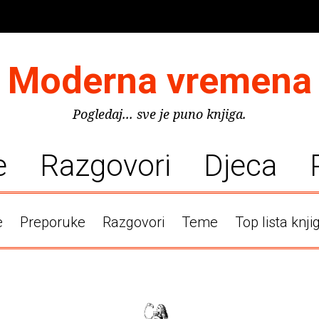
Moderna vremena
Pogledaj... sve je puno knjiga.
e
Razgovori
Djeca
e
Preporuke
Razgovori
Teme
Top lista knji