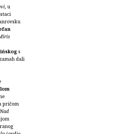
ovi
, u
staci
žanrovsku
efan
Miris
cińskog
s
 zamah dali
e
jlom
ene
om pričom
Nad
cijom
tranog
zlo (ovdje