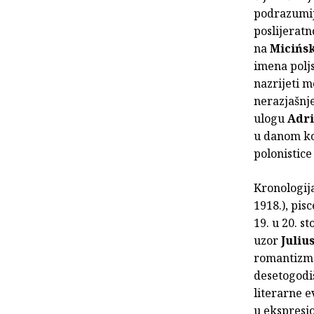
podrazumij
poslijerat
na
Micińs
imena polj
nazrijeti 
nerazjašnj
ulogu
Adri
u danom kon
polonistice
Kronologij
1918.), pis
19. u 20. s
uzor
Juliu
romantizma 
desetogodiš
literarne e
u ekspresio