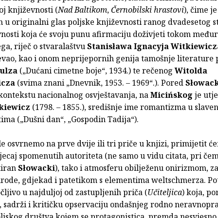
j književnosti (
Nad Baltikom
,
Černobilski hrastovi
), čime je
u originalni glas poljske književnosti ranog dvadesetog st
vnosti koja će svoju punu afirmaciju doživjeti tokom međur
ega, riječ o stvaralaštvu
Stanisława Ignacyja Witkiewicz
jevao, kao i onom neprijepornih genija tamošnje literature
ulza
(„Dućani cimetne boje“, 1934.) te rečenog
Witolda
icza
(svima znani „Dnevnik, 1953. – 1969“.). Pored
Słowac
 kontekstu nacionalnog osvještavanja, na
Micińskog
je utj
kiewicz
(1798. – 1855.), središnje ime romantizma u slave
ima („Dušni dan“, „Gospodin Tadija“).
e osvrnemo na prve dvije ili tri priče u knjizi, primijetit 
jecaj spomenutih autoriteta (ne samo u vidu citata, pri čem
tiran
Słowacki
), tako i atmosferu obilježenu onirizmom, 
irode, gdjekad i patetikom s elementima weltschmerza. Pot
čljivo u najduljoj od zastupljenih priča (
Učiteljica
) koja, po
 sadrži i kritičku opservaciju ondašnjeg rodno neravnopr
oljskog društva kojem se protagonistica, premda nesvjesno