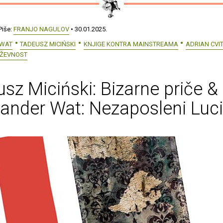
Piše:
FRANJO NAGULOV
• 30.01.2025.
 WAT
TADEUSZ MICIŃSKI
KNJIGE KONTRA MAINSTREAMA
ADRIAN CVI
IŽEVNOST
sz Miciński: Bizarne priče &
ander Wat: Nezaposleni Luci