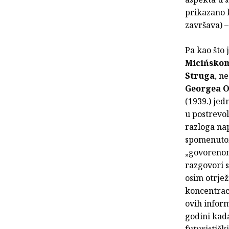
prikazano k
završava) 
Pa kao što
Micińsko
Struga
, n
Georgea O
(1939.) jed
u postrevo
razloga nap
spomenutom
„govorenom 
razgovori 
osim otrjež
koncentraci
ovih inform
godini kada
futuristič