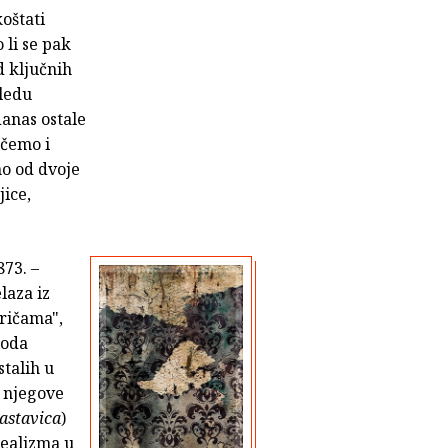
oštati
li se pak
d ključnih
ledu
anas ostale
ičemo i
no od dvoje
jice,
873. –
laza iz
pričama",
ioda
stalih u
k njegove
astavica
)
realizma u