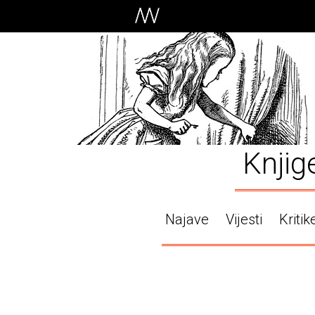
Knjig
Najave
Vijesti
Kritik