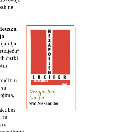
pak ne
deuszu
ja
ijatelja
stoljeću“
ih čistki
stih
nuditi u
 su
Nezaposleni
kojima,
Lucifer
Wat Aleksander
k i bez
. (u
ira
o proniknuti