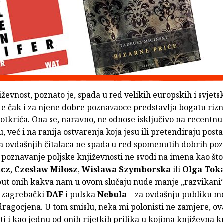
iževnost, poznato je, spada u red velikih europskih i svjets
 te čak i za njene dobre poznavaoce predstavlja bogatu rizn
otkrića. Ona se, naravno, ne odnose isključivo na recentnu
, već i na ranija ostvarenja koja jesu ili pretendiraju postat
a ovdašnjih čitalaca ne spada u red spomenutih dobrih po
e poznavanje poljske književnosti ne svodi na imena kao št
cz
,
Czesław Miłosz
,
Wisława Szymborska
ili
Olga Tok
put onih kakva nam u ovom slučaju nude manje „razvikani
, zagrebački
DAF
i pulska
Nebula
– za ovdašnju publiku mo
ragocjena. U tom smislu, neka mi polonisti ne zamjere, ova
iti i kao jednu od onih rijetkih prilika u kojima književna k