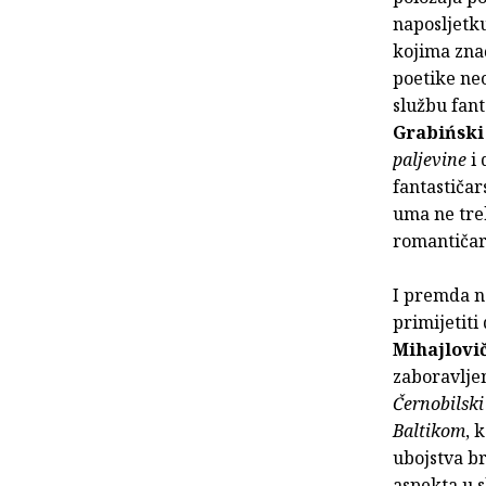
naposljetk
kojima znač
poetike neo
službu fant
Grabińsk
paljevine
i 
fantastičar
uma ne treb
romantičar
I premda no
primijetiti
Mihajlovi
zaboravlje
Černobilski
Baltikom
, 
ubojstva br
aspekta u s