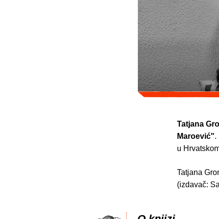
Tatjana Gr
Maroević"
.
u Hrvatskom
Tatjana Gro
(izdavač: Sa
O knjizi