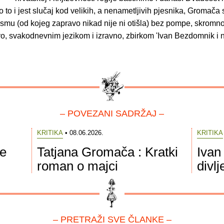
o to i jest slučaj kod velikih, a nenametljivih pjesnika, Gromača
smu (od kojeg zapravo nikad nije ni otišla) bez pompe, skromno
vo, svakodnevnim jezikom i izravno, zbirkom 'Ivan Bezdomnik i 
– POVEZANI SADRŽAJ –
KRITIKA
• 08.06.2026.
KRITIKA
ve
Tatjana Gromača : Kratki
Ivan
roman o majci
divlj
– PRETRAŽI SVE ČLANKE –