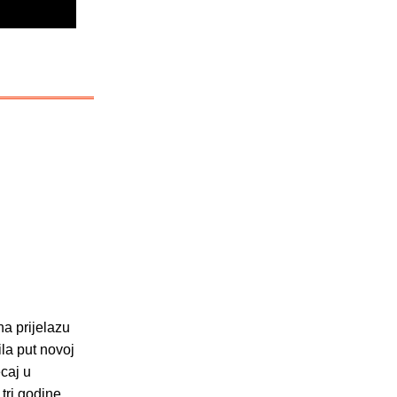
na prijelazu
ila put novoj
ecaj u
 tri godine