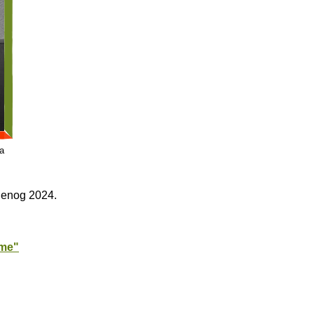
a
denog 2024.
sme"