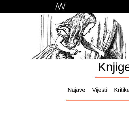
Knjig
Najave
Vijesti
Kritik