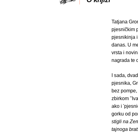
Tatjana Grom
pjesničkim p
pjesnikinja i
danas. U me
vrsta i novi
nagrada te 
I sada, dvade
pjesnika, G
bez pompe, 
zbirkom "Iv
ako i 'pjes
gorku od pon
stigli na Ze
tajnoga brat