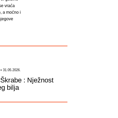
 se vraća
, a moćno i
njegove
• 31.05.2026.
 Škrabe : Nježnost
eg bilja