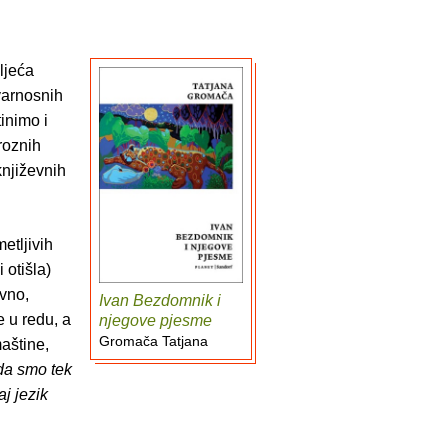
ljeća
tvarnosnih
tinimo i
roznih
književnih
metljivih
 otišla)
vno,
Ivan Bezdomnik i
 u redu, a
njegove pjesme
Gromača Tatjana
aštine,
da smo tek
aj jezik