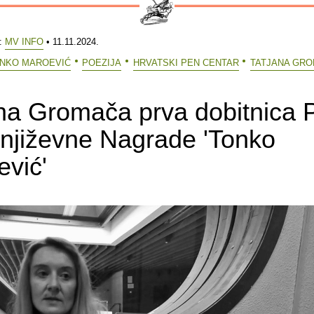
e:
MV INFO
• 11.11.2024.
NKO MAROEVIĆ
POEZIJA
HRVATSKI PEN CENTAR
TATJANA GR
ana Gromača prva dobitnica
njiževne Nagrade 'Tonko
vić'