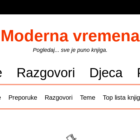
Moderna vremena
Pogledaj... sve je puno knjiga.
e
Razgovori
Djeca
e
Preporuke
Razgovori
Teme
Top lista knji