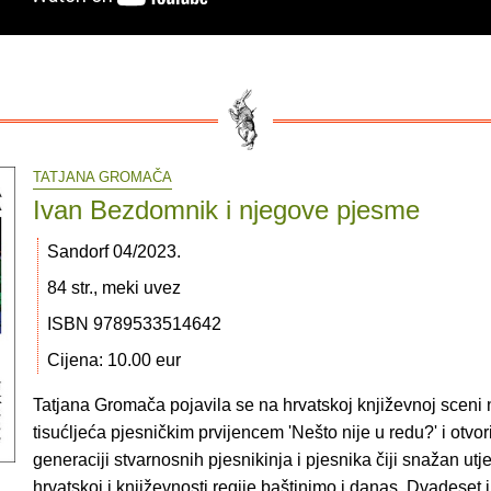
TATJANA GROMAČA
Ivan Bezdomnik i njegove pjesme
Sandorf 04/2023.
84 str., meki uvez
ISBN 9789533514642
Cijena: 10.00 eur
Tatjana Gromača pojavila se na hrvatskoj književnoj sceni 
tisućljeća pjesničkim prvijencem 'Nešto nije u redu?' i otvor
generaciji stvarnosnih pjesnikinja i pjesnika čiji snažan utj
hrvatskoj i književnosti regije baštinimo i danas. Dvadeset i