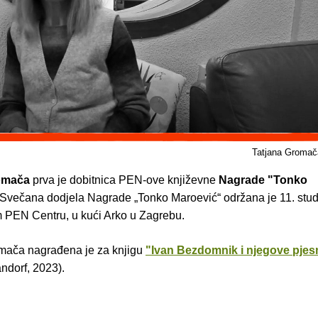
Tatjana Gromač
omača
prva je dobitnica PEN-ove književne
Nagrade "Tonko
 Svečana dodjela Nagrade „Tonko Maroević“ održana je 11. stu
 PEN Centru, u kući Arko u Zagrebu.
mača nagrađena je za knjigu
"Ivan Bezdomnik i njegove pje
ndorf, 2023).