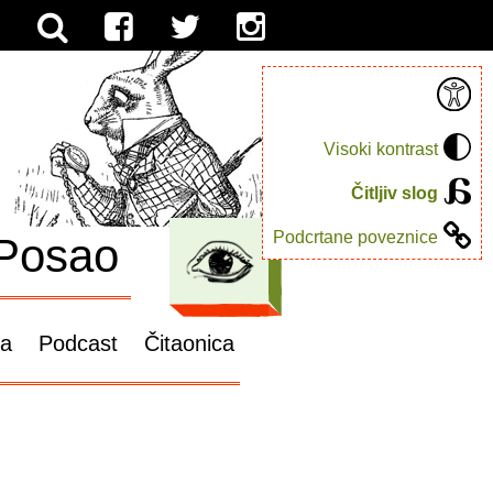
Visoki kontrast
Čitljiv slog
Podcrtane poveznice
Posao
ga
Podcast
Čitaonica