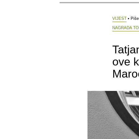
VIJEST
• Piš
NAGRADA TO
Tatj
ove k
Maroe