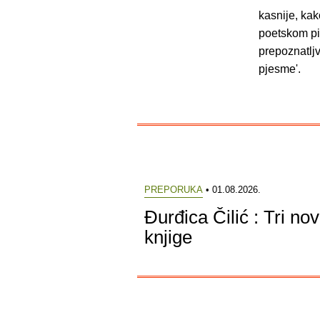
kasnije, kak
poetskom pi
prepoznatlj
pjesme'.
PREPORUKA
• 01.08.2026.
Đurđica Čilić : Tri no
knjige