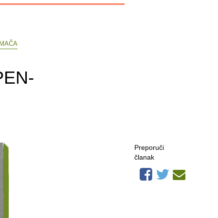
OMAČA
 PEN-
Preporuči
članak