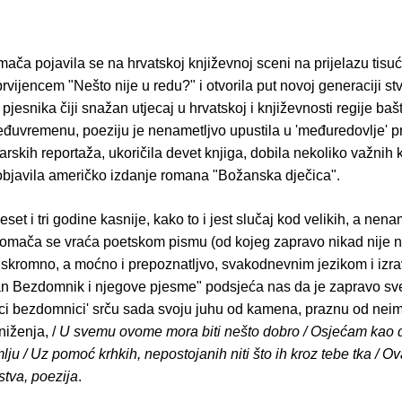
ača pojavila se na hrvatskoj književnoj sceni na prijelazu tisuć
rvijencem "Nešto nije u redu?" i otvorila put novoj generaciji s
 pjesnika čiji snažan utjecaj u hrvatskoj i književnosti regije baš
đuvremenu, poeziju je nenametljvo upustila u 'međuredovlje' p
narskih reportaža, ukoričila devet knjiga, dobila nekoliko važnih 
objavila američko izdanje romana "Božanska dječica".
set i tri godine kasnije, kako to i jest slučaj kod velikih, a nena
romača se vraća poetskom pismu (od kojeg zapravo nikad nije ni
skromno, a moćno i prepoznatljvo, svakodnevnim jezikom i izra
an Bezdomnik i njegove pjesme" podsjeća nas da je zapravo sve
nici bezdomnici' srču sada svoju juhu od kamena, praznu od neim
iženja, /
U svemu ovome mora biti nešto dobro / Osjećam kao 
mlju / Uz pomoć krhkih, nepostojanih niti što ih kroz tebe tka / Ov
stva, poezija
.