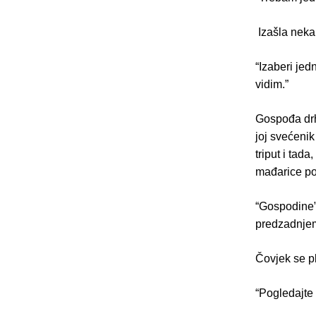
Izašla neka
“Izaberi jedn
vidim.”
Gospođa drh
joj svećenik
triput i tada
mađarice po 
“Gospodine”
predzadnjem 
Čovjek se pl
“Pogledajte