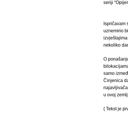
seriji “Opijen
Ispričavam s
uznemirio b
izvještajim
nekoliko dan
O ponašanju
bilokacijama
samo između 
Činjenica da
najavljivača
u ovoj zemlj
( Tekst je p