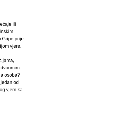
ćaje ili
inskim
 Gripe prije
ijom vjere.
cijama,
se dvoumim
ena osoba?
o jedan od
kog vjernika