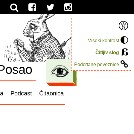
Visoki kontrast
Čitljiv slog
Podcrtane poveznice
Posao
ga
Podcast
Čitaonica