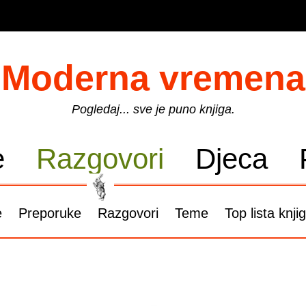
Moderna vremena
Pogledaj... sve je puno knjiga.
e
Razgovori
Djeca
e
Preporuke
Razgovori
Teme
Top lista knji