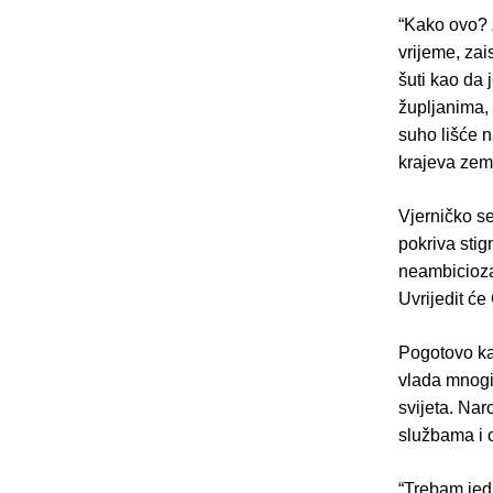
“Kako ovo? 
vrijeme, zai
šuti kao da
župljanima, 
suho lišće n
krajeva zeml
Vjerničko se
pokriva stig
neambiciozan
Uvrijedit ć
Pogotovo kad
vlada mnogi
svijeta. Na
službama i o
“Trebam jed