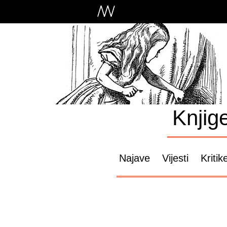
Knjig
Najave
Vijesti
Kritik