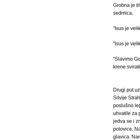
Grobna je ti
sedmica.
“Isus je vel
“Isus je vel
“Slavimo Go
krene svirat
Drugi put uz
Silvije Stra
poslušno leg
uhvatile za 
jedva se i z
polovice. Na
glavica. Nar