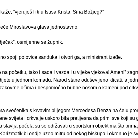
kaže, “vjeruješ li ti u Isusa Krista, Sina Božjeg?”
 reče Miroslavova glava jednostavno.
 dječak”, osmijehne se župnik.
 spoji polovice sanduka i otvori ga, a ministrant izađe.
 na početku, tako i sada i vazda i u vijeke vjekova! Amen!” zag
dijete u jednom komadu. Narod stane oduševljeno klicati, a jedn
zakovrne očima i bespomoćno bubne nosom o kameni pod crkv
ma svećenika s krvavim biljegom Mercedesa Benza na čelu pro
rane svijeta i crkva je uskoro bila pretijesna da primi sve koji su g
na slavlja počela su se održavati u sportskim objektima što prima
. Karizmatik bi ondje uzeo mitru od nekog biskupa i okrenuo je s