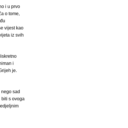
o i u prvo
ča o tome,
eđu
e vijest kao
jeta iz svih
diskretno
niman i
rijeh je.
, nego sad
biti s ovoga
edjeljnim