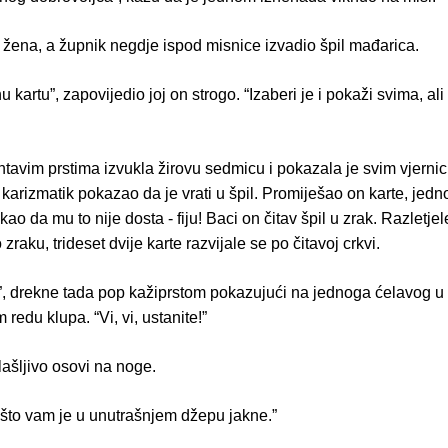
 žena, a župnik negdje ispod misnice izvadio špil mađarica.
u kartu”, zapovijedio joj on strogo. “Izaberi je i pokaži svima, ali
tavim prstima izvukla žirovu sedmicu i pokazala je svim vjerni
 karizmatik pokazao da je vrati u špil. Promiješao on karte, jed
, kao da mu to nije dosta - fiju! Baci on čitav špil u zrak. Razletje
zraku, trideset dvije karte razvijale se po čitavoj crkvi.
, drekne tada pop kažiprstom pokazujući na jednoga ćelavog u
redu klupa. “Vi, vi, ustanite!”
ašljivo osovi na noge.
 što vam je u unutrašnjem džepu jakne.”