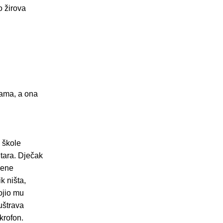
o žirova
jama, a ona
 škole
ltara. Dječak
žene
k ništa,
vojio mu
uštrava
krofon.