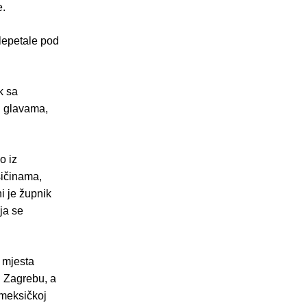
e.
 lepetale pod
k sa
li glavama,
o iz
sičinama,
i je župnik
ja se
a mjesta
u Zagrebu, a
 meksičkoj