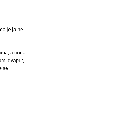
 da je ja ne
cima, a onda
nom, dvaput,
le se