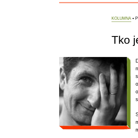
KOLUMNA
• P
Tko j
D
n
s
o
o
s
S
m
m