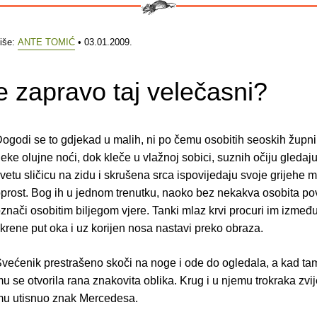
iše:
ANTE TOMIĆ
• 03.01.2009.
e zapravo taj velečasni?
ogodi se to gdjekad u malih, ni po čemu osobitih seoskih župn
eke olujne noći, dok kleče u vlažnoj sobici, suznih očiju gledaj
vetu sličicu na zidu i skrušena srca ispovijedaju svoje grijehe m
prost. Bog ih u jednom trenutku, naoko bez nekakva osobita po
znači osobitim biljegom vjere. Tanki mlaz krvi procuri im izmeđ
krene put oka i uz korijen nosa nastavi preko obraza.
većenik prestrašeno skoči na noge i ode do ogledala, a kad ta
u se otvorila rana znakovita oblika. Krug i u njemu trokraka zvi
u utisnuo znak Mercedesa.