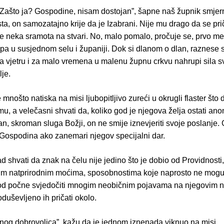
Zašto ja? Gospodine, nisam dostojan”, šapne naš župnik smjern
sta, on samozatajno krije da je Izabrani. Nije mu drago da se pri
 je neka sramota na stvari. No, malo pomalo, pročuje se, prvo m
pa u susjednom selu i županiji. Dok si dlanom o dlan, raznese s
a vjetru i za malo vremena u malenu župnu crkvu nahrupi sila svi
je.
 mnošto natiska na misi ljubopitljivo zureći u okrugli flaster što 
mu, a velečasni shvati da, koliko god je njegova želja ostati ano
, skroman sluga Božji, on ne smije iznevjeriti svoje poslanje. G
e Gospodina ako zanemari njegov specijalni dar.
 shvati da znak na čelu nije jedino što je dobio od Providnosti
m natprirodnim moćima, sposobnostima koje naprosto ne mogu 
rod počne svjedočiti mnogim neobičnim pojavama na njegovim n
duševljeno ih pričati okolo.
nog dobrovoljca”, kažu da je jednom iznenada viknuo na misi.