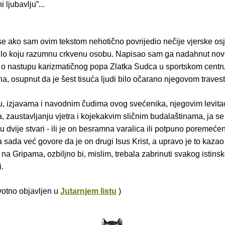
i ljubavlju”...
e ako sam ovim tekstom nehotično povrijedio nečije vjerske osje
ilo koju razumnu crkvenu osobu. Napisao sam ga nadahnut nov
a o nastupu karizmatičnog popa Zlatka Sudca u sportskom centru
a, osupnut da je šest tisuća ljudi bilo očarano njegovom travest
, izjavama i navodnim čudima ovog svećenika, njegovim levita
, zaustavljanju vjetra i kojekakvim sličnim budalaštinama, ja 
dvije stvari - ili je on besramna varalica ili potpuno poremeć
 sada već govore da je on drugi Isus Krist, a upravo je to kaza
 na Gripama, ozbiljno bi, mislim, trebala zabrinuti svakog istins
i.
rvotno objavljen u
Jutarnjem listu
)