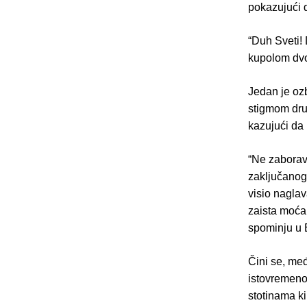
pokazujući d
“Duh Sveti! 
kupolom dv
Jedan je ozb
stigmom drug
kazujući da
“Ne zaboravi
zaključanog
visio nagla
zaista moćan
spominju u 
Čini se, međ
istovremeno.
stotinama k