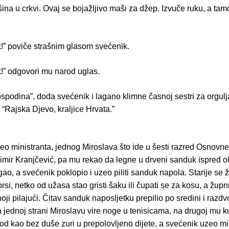
šina u crkvi. Ovaj se bojažljivo maši za džep. Izvuče ruku, a tam
ik!” poviče strašnim glasom svećenik.
ik!” odgovori mu narod uglas.
spodina”, doda svećenik i lagano klimne časnoj sestri za orgul
i “Rajska Djevo, kraljice Hrvata.”
eo ministranta, jednog Miroslava što ide u šesti razred Osnovne
himir Kranjčević, pa mu rekao da legne u drveni sanduk ispred o
ao, a svećenik poklopio i uzeo piliti sanduk napola. Starije se 
prsi, netko od užasa stao gristi šaku ili čupati se za kosu, a župni
noji pilajući. Čitav sanduk naposljetku prepilio po sredini i razd
 jednoj strani Miroslavu vire noge u tenisicama, na drugoj mu k
od kao bez duše zuri u prepolovljeno dijete, a svećenik uzeo mi