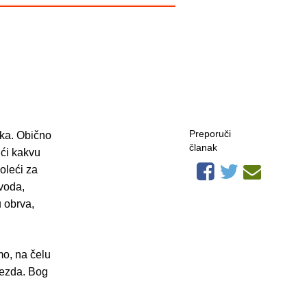
Preporuči
ika. Obično
članak
ući kakvu
oleći za
voda,
u obrva,
mo, na čelu
jezda. Bog