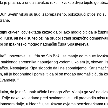
a je prazna, a onda zavukao ruku i izvukao dvije bijele golubic
Duh Sveti!” vikali su ljudi zaprepašteno, pokazujući ptice što su
orane.
iljni crkveni čovjek tada kazao da bi lako moglo biti da je župni
i Krist, ali neki su teolozi na drugoj strani skeptično odmahiva
 bi on ipak teško mogao nadmašiti čuda Spasiteljeva.
te”, upozoravali su, “da se Sin Božji za manje od minute izvuka
 staklenog spremnika napunjenog vodom u kojem je, okovan li
vačke. Nestajanje Kipa slobode da i ne spominjemo. Karizmatičn
, ali je bogohulno i pomisliti da bi on mogao nadmašiti čuda ko
Evanđelju.”
utim, da je naš junak učinio i mnogo više. Viđaju ga već na dv
 Prije nekoliko tjedana pred stotinama je ljudi predvodio misu 
ilometara dalje, u Neoriću, se ukazao dvjema penzionerkama u