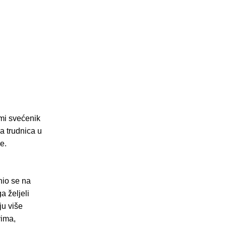
rmi svećenik
a trudnica u
e.
nio se na
a željeli
ju više
vima,