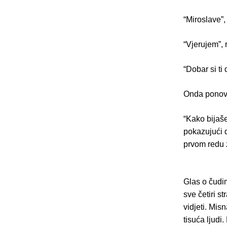
“Miroslave”, 
“Vjerujem”,
“Dobar si ti
Onda ponovno
“Kako bijaše
pokazujući 
prvom redu 
Glas o čudi
sve četiri st
vidjeti. Mis
tisuća ljudi