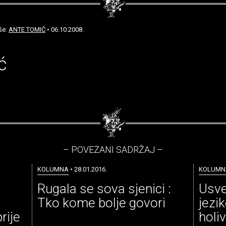
še:
ANTE TOMIĆ
• 06.10.2008.
ć
– POVEZANI SADRŽAJ –
KOLUMNA
• 28.01.2016.
KOLUMN
Rugala se sova sjenici :
Usv
Tko kome bolje govori
jezi
rije
holiv