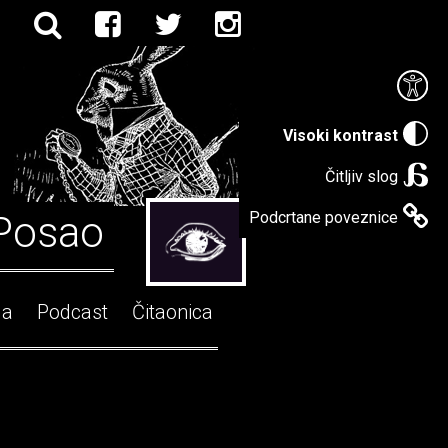
Visoki kontrast
Čitljiv slog
Posao
Podcrtane poveznice
ga
Podcast
Čitaonica