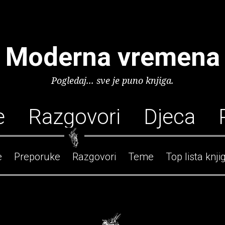
Moderna vremena
Pogledaj... sve je puno knjiga.
e
Razgovori
Djeca
e
Preporuke
Razgovori
Teme
Top lista knji