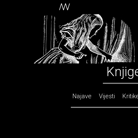
Knjig
Najave
Vijesti
Kritik