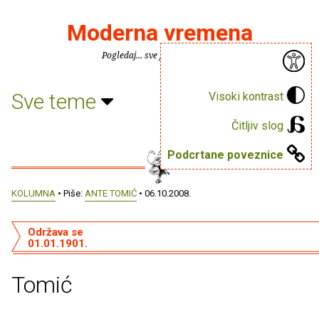
Moderna vremena
Pogledaj... sve je puno knjiga.
Sve teme
Visoki kontrast
Čitljiv slog
Podcrtane poveznice
KOLUMNA
• Piše:
ANTE TOMIĆ
• 06.10.2008.
Održava se
01.01.1901.
Tomić