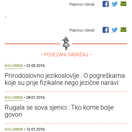
Preporuči članak
-
Preporuči članak
– POVEZANI SADRŽAJ –
KOLUMNA
• 23.02.2016.
Prirodoslovno jezikoslovlje : O pogreškama
koje su prije fizikalne nego jezične naravi
KOLUMNA
• 28.01.2016.
Rugala se sova sjenici : Tko kome bolje
govori
KOLUMNA
• 12.01.2016.