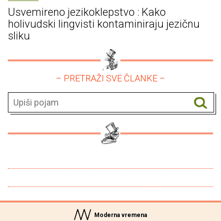
Usvemireno jezikoklepstvo : Kako
holivudski lingvisti kontaminiraju jezičnu
sliku
– PRETRAŽI SVE ČLANKE –
Moderna vremena