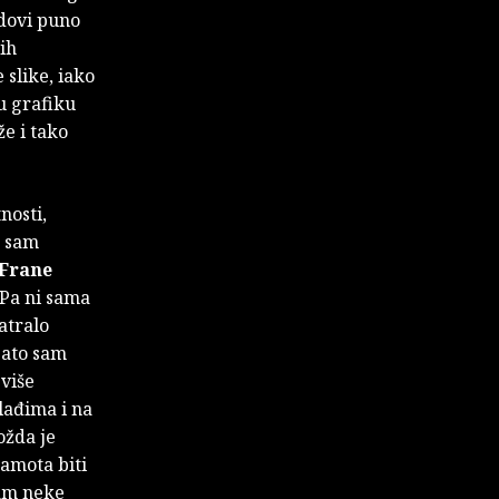
adovi puno
ih
 slike, iako
u grafiku
e i tako
nosti,
o sam
Frane
 Pa ni sama
atralo
 Zato sam
više
lađima i na
ožda je
ramota biti
sam neke