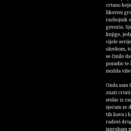
crtano boj
likovnu gru
razbojnik u
govorio. Sj
knjige, jedn
cijele serij
olovkom, to
se činilo d
posudio te 
možda više 
Onda sam ču
znati crtat
stolac iz r
sjećam se d
tih kava i 
radovi drug
isprobam ne