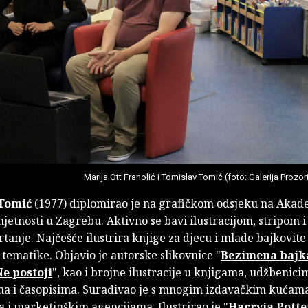
Marija Ott Franolić i Tomislav Tomić (foto: Galerija Prozor
Tomić
(1977) diplomirao je na grafičkom odsjeku na Akad
jetnosti u Zagrebu. Aktivno se bavi ilustracijom, stripom i
rtanje. Najčešće ilustrira knjige za djecu i mlade bajkovite 
 tematike. Objavio je autorske slikovnice "
Bezimena bajk
Ne postoji
", kao i brojne ilustracije u knjigama, udžbenici
ma i časopisima. Surađivao je s mnogim izdavačkim kućama
 i marketinškim agencijama. Ilustrirao je "
Harryja Potte