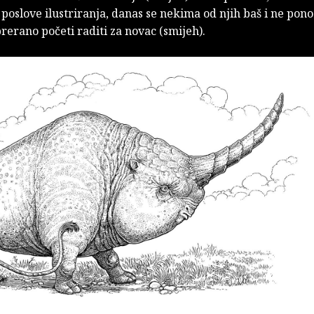
poslove ilustriranja, danas se nekima od njih baš i ne pon
prerano početi raditi za novac (smijeh).