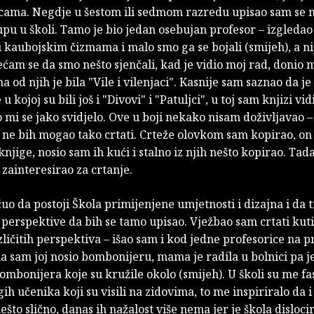
icama. Negdje u šestom ili sedmom razredu upisao sam se 
pu u školi. Tamo je bio jedan osebujan profesor – izgledao
 kaubojskim čizmama i malo smo ga se bojali (smijeh), a n
ećam se da smo nešto sjenčali, kad je vidio moj rad, donio mi
a od njih je bila "Vile i vilenjaci". Kasnije sam saznao da je
e u kojoj su bili još i "Divovi" i "Patuljci", u toj sam knjizi vi
 mi se jako svidjelo. Ove u boji nekako nisam doživljavao 
a ne bih mogao tako crtati. Crteže olovkom sam kopirao, on
knjige, nosio sam ih kući i stalno iz njih nešto kopirao. Tad
zainteresirao za crtanje.
o da postoji Škola primijenjene umjetnosti i dizajna i da
i perspektive da bih se tamo upisao. Vježbao sam crtati kutij
azličitih perspektiva – išao sam i kod jedne profesorice na 
a sam joj nosio bombonijeru, mama je radila u bolnici pa j
bombonijera koje su kružile okolo (smijeh). U školi su me fas
ih učenika koji su visili na zidovima, to me inspiriralo da 
što slično, danas ih nažalost više nema jer je škola disloc