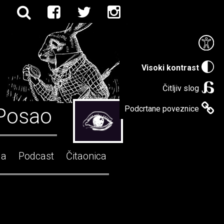
Visoki kontrast
Čitljiv slog
Posao
Podcrtane poveznice
ga
Podcast
Čitaonica