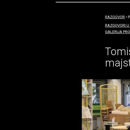
RAZGOVOR
• P
RAZGOVORI U 
GALERIJA PRO
Tomis
majst