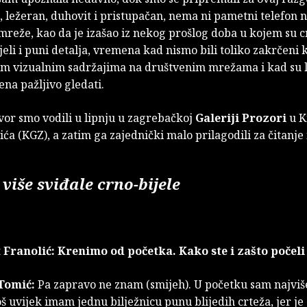
 ležeran, duhovit i pristupačan, nema ni pametni telefon n
reže, kao da je izašao iz nekog prošlog doba u kojem su cr
ijeli i puni detalja, vremena kad nismo bili toliko zakrčeni 
nim vizualnim sadržajima na društvenim mrežama i kad su l
na pažljivo gledati.
vor smo vodili u lipnju u zagrebačkoj
Galeriji Prozori
u K
ića (KGZ), a zatim ga zajednički malo prilagodili za čitanje
 više sviđale crno-bijele
 Franolić: Krenimo od početka. Kako ste i zašto počeli
Tomić:
Pa zapravo ne znam (smijeh). U početku sam najviš
još uvijek imam jednu bilježnicu punu blijedih crteža, jer je 