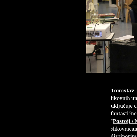
Tomislav 
likovnih um
uključuje c
fantastične
"
Postoji / 
slikovnica
dizajnerima