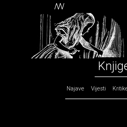
Knjig
Najave
Vijesti
Kritik