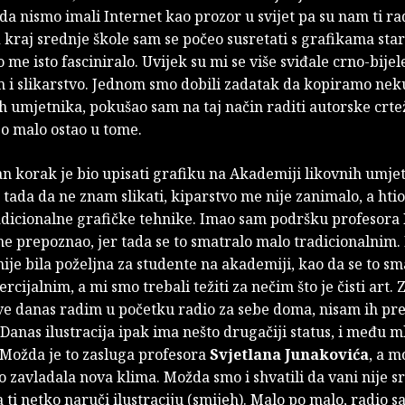
da nismo imali Internet kao prozor u svijet pa su nam ti r
d kraj srednje škole sam se počeo susretati s grafikama star
o me isto fasciniralo. Uvijek su mi se više sviđale crno-bijele
m i slikarstvo. Jednom smo dobili zadatak da kopiramo nek
 umjetnika, pokušao sam na taj način raditi autorske crtež
o malo ostao u tome.
an korak je bio upisati grafiku na Akademiji likovnih umjet
e tada da ne znam slikati, kiparstvo me nije zanimalo, a hti
radicionalne grafičke tehnike. Imao sam podršku profesora
e prepoznao, jer tada se to smatralo malo tradicionalnim.
 nije bila poželjna za studente na akademiji, kao da se to sm
cijalnim, a mi smo trebali težiti za nečim što je čisti art.
ve danas radim u početku radio za sebe doma, nisam ih pre
Danas ilustracija ipak ima nešto drugačiji status, i među m
 Možda je to zasluga profesora
Svjetlana Junakovića
, a m
 zavladala nova klima. Možda smo i shvatili da vani nije s
a ti netko naruči ilustraciju (smijeh). Malo po malo, radio 