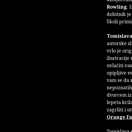
Rowling
. 
dobitnik je
Školi primi
Tomislava
autorske sl
vrlo je ori
ilustracije
uvlačiti va
opipljive sv
vam se da s
nepoznatih 
dvorcem iz
lepeta kril
zagrliti i 
Orange Fa
Tomislava 