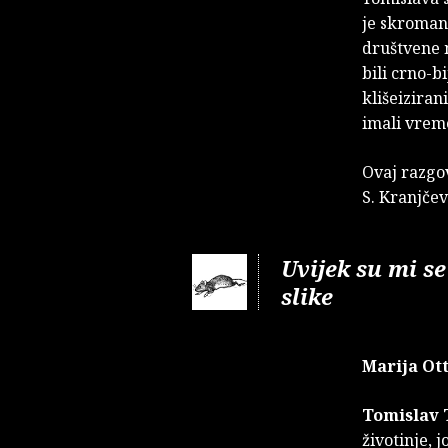
je skroman,
društvene m
bili crno-b
klišeizira
imali vreme
Ovaj razgo
S. Kranjčev
Uvijek su mi se
slike
Marija Ott
Tomislav 
životinje, 