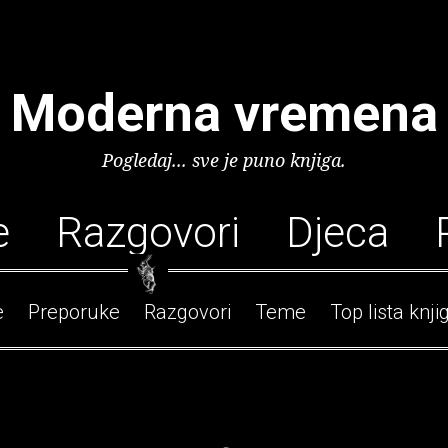
Moderna vremena
Pogledaj... sve je puno knjiga.
e
Razgovori
Djeca
e
Preporuke
Razgovori
Teme
Top lista knji