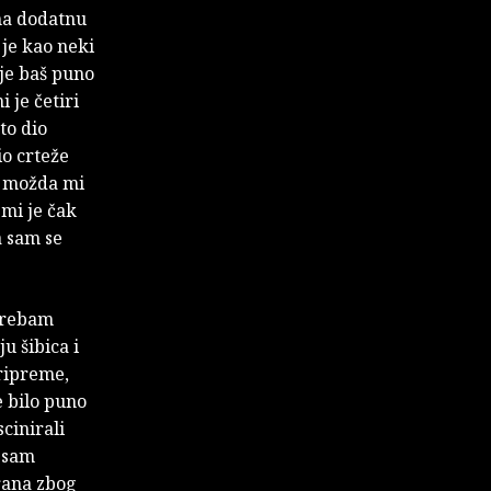
na dodatnu
 je kao neki
ije baš puno
 je četiri
 to dio
dio crteže
– možda mi
 mi je čak
a sam se
 trebam
u šibica i
pripreme,
e bilo puno
cinirali
i sam
irana zbog