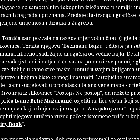
Izlagao je na samostalnim i skupnim izložbama u zemlji i i
 raznih nagrada i priznanja. Predaje ilustraciju i grafičke 
jenjene umjetnosti i dizajna u Zagrebu.
 Tomića
sam pozvala na razgovor jer volim čitati (i gledat
ikovnice. Uzmite njegovu "Bezimenu bajku" i čitajte je i sebi
ginalna, likovno i sadržajno drugačija od većine bajki. Detal
 na svakoj stranici natjerat će vas na pomno i sve pomnije g
s sve dublje u samo srce mašte.
Tomić
u svojim knjigama s
jetove u kojima biste se mogli nastaniti. Listajući te stranic
te i sami sudjelovali u pronalasku tajanstvene mape s crt
životinja iz slikovnice "Postoji / Ne postoji", da možete pro
 priča
Ivane Brlić Mažuranić
, osjetiti na licu vjetar koji 
a zmajeva koji odmjeravaju snage u "
Zmajskoj arci
", a po
utopliti njegovo utučeno ružno pače iz istoimene priče u knji
iry Book
".
sam upoznala nedavno, dok smo se pripremali za ovaj razg