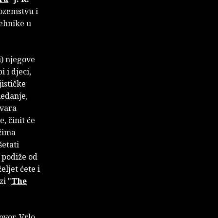
nozemstvu i
tehnike u
i) njegove
 i djeci,
jističke
ledanje,
tvara
e, činit će
ežima
šetati
se podiže od
željet ćete i
zi "
The
ovor. Vrlo