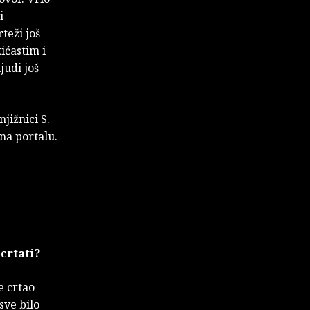
i
teži još
kićastim i
judi još
njižnici S.
 na portalu.
 crtati?
e crtao
sve bilo