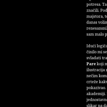
potresa. Ta
značili. Po
majstora, t
danas voli
renesansnih
sam malo p
Idući logič
činilo mi s
svladati t
Pare
koji m
ilustracija
nečim komer
crteže kak
pokazivao. 
akademiji.
jednostavno
slikar pa d