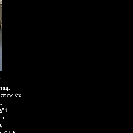
i)
emiji
 svime što
i
a
" i
ma,
,
ra
"
J. K.