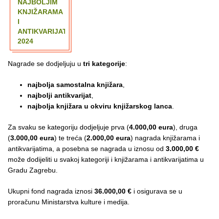
NAJBOLJIM
KNJIŽARAMA
I
ANTIKVARIJATIMA
2024
Nagrade se dodjeljuju u
tri kategorije
:
najbolja samostalna knjižara
,
najbolji antikvarijat
,
najbolja knjižara u okviru knjižarskog lanca
.
Za svaku se kategoriju dodjeljuje prva (
4.000,00 eura
), druga
(
3.000,00 eura
) te treća (
2.000,00 eura
) nagrada knjižarama i
antikvarijatima, a posebna se nagrada u iznosu od
3.000,00 €
može dodijeliti u svakoj kategoriji i knjižarama i antikvarijatima u
Gradu Zagrebu.
Ukupni fond nagrada iznosi
36.000,00 €
i osigurava se u
proračunu Ministarstva kulture i medija.