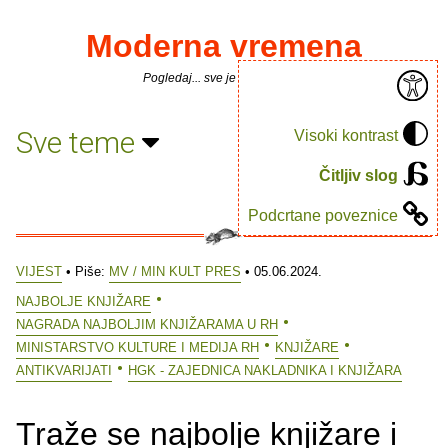
Moderna vremena
Pogledaj... sve je puno knjiga.
Sve teme
Visoki kontrast
Čitljiv slog
Podcrtane poveznice
VIJEST
• Piše:
MV / MIN KULT PRES
• 05.06.2024.
NAJBOLJE KNJIŽARE
NAGRADA NAJBOLJIM KNJIŽARAMA U RH
MINISTARSTVO KULTURE I MEDIJA RH
KNJIŽARE
ANTIKVARIJATI
HGK - ZAJEDNICA NAKLADNIKA I KNJIŽARA
Traže se najbolje knjižare i