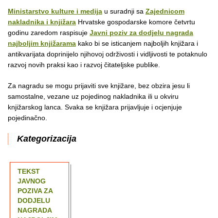
Ministarstvo kulture i medija
u suradnji sa
Zajednicom
nakladnika i knjižara
Hrvatske gospodarske komore četvrtu
godinu zaredom raspisuje
Javni poziv za dodjelu nagrada
najboljim knjižarama
kako bi se isticanjem najboljih knjižara i
antikvarijata doprinijelo njihovoj održivosti i vidljivosti te potaknulo
razvoj novih praksi kao i razvoj čitateljske publike.
Za nagradu se mogu prijaviti sve knjižare, bez obzira jesu li
samostalne, vezane uz pojedinog nakladnika ili u okviru
knjižarskog lanca. Svaka se knjižara prijavljuje i ocjenjuje
pojedinačno.
Kategorizacija
TEKST
JAVNOG
POZIVA ZA
DODJELU
NAGRADA