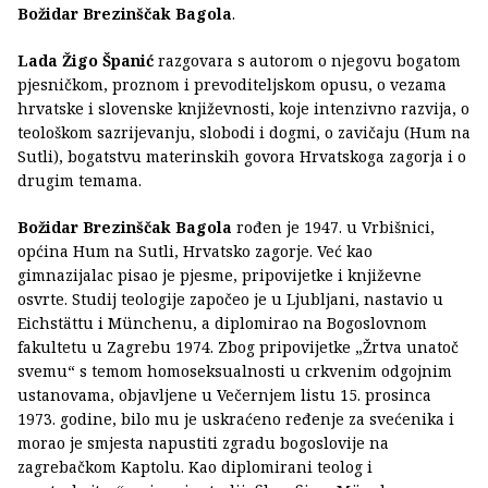
Božidar Brezinščak Bagola
.
Lada Žigo Španić
razgovara s autorom o njegovu bogatom
pjesničkom, proznom i prevoditeljskom opusu, o vezama
hrvatske i slovenske književnosti, koje intenzivno razvija, o
teološkom sazrijevanju, slobodi i dogmi, o zavičaju (Hum na
Sutli), bogatstvu materinskih govora Hrvatskoga zagorja i o
drugim temama.
Božidar Brezinščak Bagola
rođen je 1947. u Vrbišnici,
općina Hum na Sutli, Hrvatsko zagorje. Već kao
gimnazijalac pisao je pjesme, pripovijetke i književne
osvrte. Studij teologije započeo je u Ljubljani, nastavio u
Eichstättu i Münchenu, a diplomirao na Bogoslovnom
fakultetu u Zagrebu 1974. Zbog pripovijetke „Žrtva unatoč
svemu“ s temom homoseksualnosti u crkvenim odgojnim
ustanovama, objavljene u Večernjem listu 15. prosinca
1973. godine, bilo mu je uskraćeno ređenje za svećenika i
morao je smjesta napustiti zgradu bogoslovije na
zagrebačkom Kaptolu. Kao diplomirani teolog i