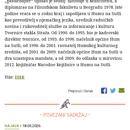
„gastarbajter“ upisao je studij filozofije u Münchenu, a
diplomirao na Filozofskom fakultetu u Beogradu 1978. Iste
godine vraća se u rodni kraj i zapošljava u Humu na Sutli
kao prevoditelj s njemačkog jezika, urednik radničkih
novina i rukovoditelj službe za informiranje i kulturu
Tvornice stakla Straža. Od 1990. do 1993. bio je kadrovski
direktor tvornice, od 1993. do 1996. načelnik općine Hum
na Sutli, od 1996. do 2001. ravnatelj Humskog kulturnog
središta, od 2001. do 2009. načelnik općine Hum na Sutli u
dva uzastopna mandata, a od 2009. do odlaska u mirovinu
2012. knjižničar Narodne knjižnice u Humu na Sutli.
Više:
DHK
Preporuči članak
– POVEZANI SADRŽAJ –
NAJAVA
• 18.05.2026.