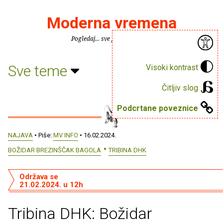
Moderna vremena
Pogledaj... sve je puno knjiga.
Sve teme
Visoki kontrast
Čitljiv slog
Podcrtane poveznice
NAJAVA
• Piše:
MV INFO
• 16.02.2024.
BOŽIDAR BREZINŠČAK BAGOLA
TRIBINA DHK
Održava se
21.02.2024. u 12h
Tribina DHK: Božidar