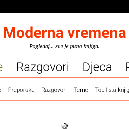
Moderna vremena
Pogledaj... sve je puno knjiga.
e
Razgovori
Djeca
e
Preporuke
Razgovori
Teme
Top lista knji