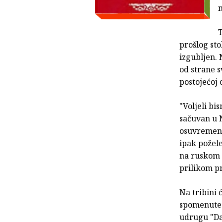
n
T
prošlog sto
izgubljen. 
od strane s
postojećoj c
"Voljeli bi
sačuvan u N
osuvremenje
ipak požele
na ruskom j
prilikom pr
Na tribini 
spomenute 
udrugu "Dav