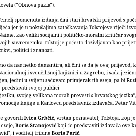
ovela ("Obnova pakla").
emelj spomenuta izdanja čini stari hrvatski prijevod s poč
ljeća jer je u pokušajima zataškavanja Tolstojeve riječi izv
Naime, kao veliki socijalni i političko-moralni kritičar svo
vojih suvremenika Tolstoj je počesto doživljavan kao prijet
rkvi, politici i znanosti.
smo da nas netko demantira, ali čini se da je ovaj prijevod, k
acionalnoj i sveučilišnoj knjižnici u Zagrebu, i sada jezičn
n, jedini u svijetu sačuvani primjerak tih eseja, pa bi Rusi
 predstaviti svojoj publici
eziku, svojeg velikana morali prevesti s hrvatskog jezika", 
omocije knjige u Karlovcu predstavnik izdavača, Petar Vit
će govoriti
Ivica Grbčić
, vrstan poznavatelj Tolstoja, koji j
eseje,
Boris Stanojević
koji će predstaviti izdavača ove kn
id", i voditelj tribine
Boris Perić
.