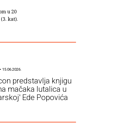
kom u 20
(3. kat).
• 15.06.2026.
icon predstavlja knjigu
a mačaka lutalica u
arskoj' Ede Popovića