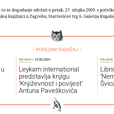
će se događanje održati u petak, 27. ožujka 2009. s počet
skoj knjižnici u Zagrebu, Starčevićev trg 6, Galerija Kupola 
– POVEZANI SADRŽAJ –
NAJAVA
• 15.06.2026.
NAJAVA
 u
Leykam international
Libr
predstavlja knjigu
'Nem
'Književnost i povijest'
Švic
Antuna Paveškovića