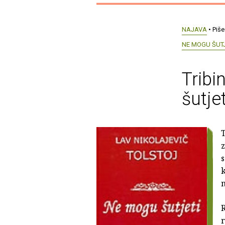
NAJAVA
• Piše
NE MOGU ŠUTJ
Tribi
šutjet
T
z
s
k
m
R
r