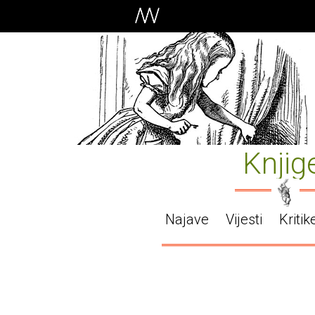
Knjig
Najave
Vijesti
Kritik