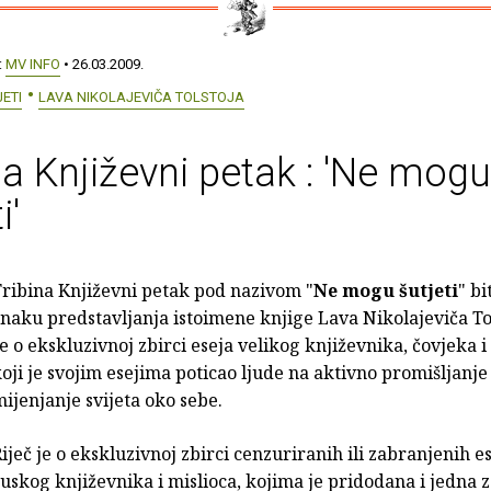
:
MV INFO
• 26.03.2009.
ETI
LAVA NIKOLAJEVIČA TOLSTOJA
na Književni petak : 'Ne mogu
i'
ribina Književni petak pod nazivom "
Ne mogu šutjeti
" bi
naku predstavljanja istoimene knjige Lava Nikolajeviča Tol
e o ekskluzivnoj zbirci eseja velikog književnika, čovjeka i
oji je svojim esejima poticao ljude na aktivno promišljanje 
ijenjanje svijeta oko sebe.
iječ je o ekskluzivnoj zbirci cenzuriranih ili zabranjenih e
uskog književnika i mislioca, kojima je pridodana i jedna