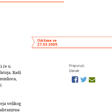
Održava se
27.03.2009.
ti će u
Preporuči
članak
stoja. Radi
 mislioca,
i
seja velikog
 zabranjena