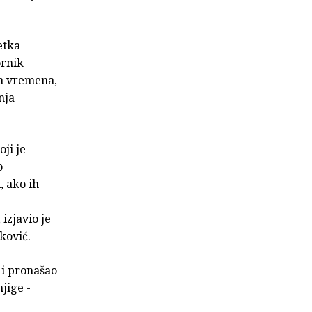
etka
ornik
ga vremena,
nja
oji je
o
, ako ih
izjavio je
ković.
e i pronašao
jige -