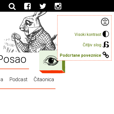
Visoki kontrast
Čitljiv slog
Posao
Podcrtane poveznice
ga
Podcast
Čitaonica