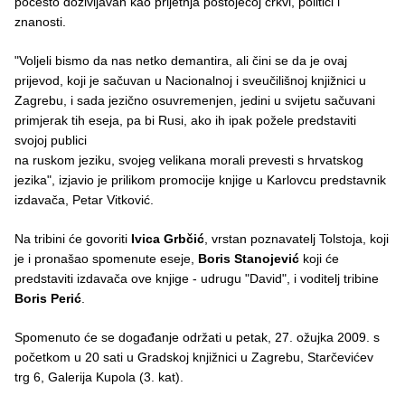
počesto doživljavan kao prijetnja postojećoj crkvi, politici i
znanosti.
"Voljeli bismo da nas netko demantira, ali čini se da je ovaj
prijevod, koji je sačuvan u Nacionalnoj i sveučilišnoj knjižnici u
Zagrebu, i sada jezično osuvremenjen, jedini u svijetu sačuvani
primjerak tih eseja, pa bi Rusi, ako ih ipak požele predstaviti
svojoj publici
na ruskom jeziku, svojeg velikana morali prevesti s hrvatskog
jezika", izjavio je prilikom promocije knjige u Karlovcu predstavnik
izdavača, Petar Vitković.
Na tribini će govoriti
Ivica Grbčić
, vrstan poznavatelj Tolstoja, koji
je i pronašao spomenute eseje,
Boris Stanojević
koji će
predstaviti izdavača ove knjige - udrugu "David", i voditelj tribine
Boris Perić
.
Spomenuto će se događanje održati u petak, 27. ožujka 2009. s
početkom u 20 sati u Gradskoj knjižnici u Zagrebu, Starčevićev
trg 6, Galerija Kupola (3. kat).