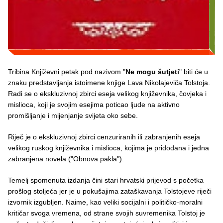
Tribina Književni petak pod nazivom "
Ne mogu šutjeti
" biti će u
znaku predstavljanja istoimene knjige Lava Nikolajeviča Tolstoja.
Radi se o ekskluzivnoj zbirci eseja velikog književnika, čovjeka i
mislioca, koji je svojim esejima poticao ljude na aktivno
promišljanje i mijenjanje svijeta oko sebe.
Riječ je o ekskluzivnoj zbirci cenzuriranih ili zabranjenih eseja
velikog ruskog književnika i mislioca, kojima je pridodana i jedna
zabranjena novela ("Obnova pakla").
Temelj spomenuta izdanja čini stari hrvatski prijevod s početka
prošlog stoljeća jer je u pokušajima zataškavanja Tolstojeve riječi
izvornik izgubljen. Naime, kao veliki socijalni i političko-moralni
kritičar svoga vremena, od strane svojih suvremenika Tolstoj je