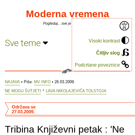
Moderna vremena
Pogledaj... sve je puno knjiga.
Sve teme
Visoki kontrast
Čitljiv slog
Podcrtane poveznice
NAJAVA
• Piše:
MV INFO
• 26.03.2009.
NE MOGU ŠUTJETI
LAVA NIKOLAJEVIČA TOLSTOJA
Održava se
27.03.2009.
Tribina Književni petak : 'Ne