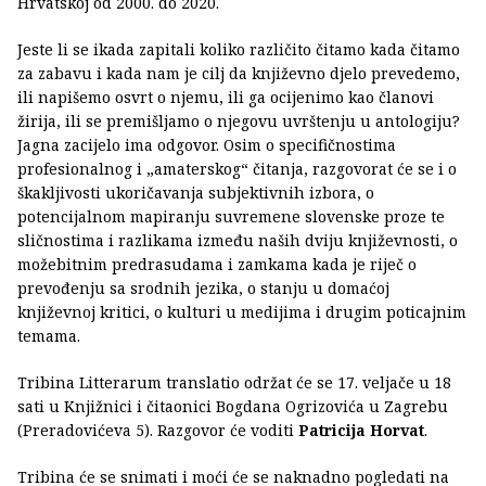
Hrvatskoj od 2000. do 2020.
Jeste li se ikada zapitali koliko različito čitamo kada čitamo
za zabavu i kada nam je cilj da književno djelo prevedemo,
ili napišemo osvrt o njemu, ili ga ocijenimo kao članovi
žirija, ili se premišljamo o njegovu uvrštenju u antologiju?
Jagna zacijelo ima odgovor. Osim o specifičnostima
profesionalnog i „amaterskog“ čitanja, razgovorat će se i o
škakljivosti ukoričavanja subjektivnih izbora, o
potencijalnom mapiranju suvremene slovenske proze te
sličnostima i razlikama između naših dviju književnosti, o
možebitnim predrasudama i zamkama kada je riječ o
prevođenju sa srodnih jezika, o stanju u domaćoj
književnoj kritici, o kulturi u medijima i drugim poticajnim
temama.
Tribina Litterarum translatio održat će se 17. veljače u 18
sati u Knjižnici i čitaonici Bogdana Ogrizovića u Zagrebu
(Preradovićeva 5). Razgovor će voditi
Patricija Horvat
.
Tribina će se snimati i moći će se naknadno pogledati na