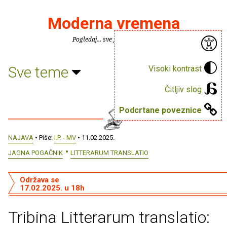
Moderna vremena
Pogledaj... sve je puno knjiga.
Sve teme
Visoki kontrast
Čitljiv slog
Podcrtane poveznice
NAJAVA
• Piše:
I.P. - MV
• 11.02.2025.
JAGNA POGAČNIK
LITTERARUM TRANSLATIO
Održava se
17.02.2025. u 18h
Tribina Litterarum translatio: