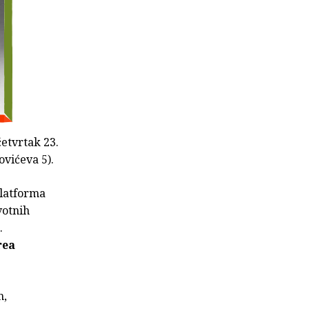
četvrtak 23.
vićeva 5).
platforma
votnih
.
rea
m,