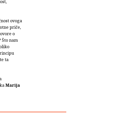
ost,
ičnost ovoga
otne priče,
govore o
? Što nam
oliko
rincipu
te ta
a
rka
Marija