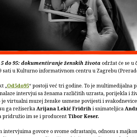
 5 do 95: dokumentiranje ženskih života
održat će se u 
19 sati u Kulturno informativnom centru u Zagrebu (Prerado
t „
Od5do95
“ postoji već tri godine. To je multimedijalna 
 nalaze intervjui sa ženama različitih uzrasta, porijekla i ži
 je virtualni muzej ženske usmene povijesti i svakodnevice
su ga režiserka
Arijana Lekić Fridrih
i snimateljica
And
 a pridružio im se i producent
Tibor Keser.
m intervjuima govore o svome odrastanju, odnosu s majko