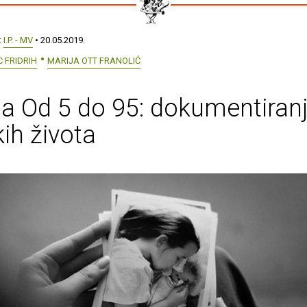
:
I.P. - MV
• 20.05.2019.
C FRIDRIH
MARIJA OTT FRANOLIĆ
na Od 5 do 95: dokumentiran
ih života