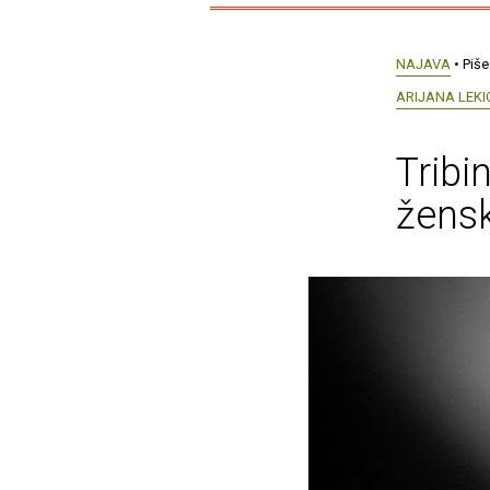
NAJAVA
• Piše
ARIJANA LEKI
Tribi
žensk