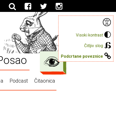
Visoki kontrast
Čitljiv slog
Posao
Podcrtane poveznice
ga
Podcast
Čitaonica