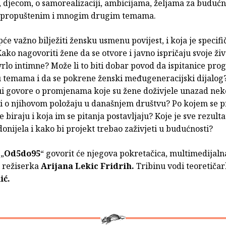
 djecom, o samorealizaciji, ambicijama, željama za budućn
a propuštenim i mnogim drugim temama.
pće važno bilježiti žensku usmenu povijest, i koja je specif
ako nagovoriti žene da se otvore i javno ispričaju svoje živ
rlo intimne? Može li to biti dobar povod da ispitanice pro
 temama i da se pokrene ženski međugeneracijski dijalog
jui govore o promjenama koje su žene doživjele unazad nek
 i o njihovom položaju u današnjem društvu? Po kojem se p
 biraju i koja im se pitanja postavljaju? Koje je sve rezulta
onijela i kako bi projekt trebao zaživjeti u budućnosti?
 „
Od5do95
“ govorit će njegova pokretačica, multimedijaln
i režiserka
Arijana Lekic Fridrih.
Tribinu vodi teoretiča
ić.