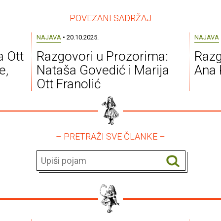
– POVEZANI SADRŽAJ –
NAJAVA
• 20.10.2025.
NAJAVA
a Ott
Razgovori u Prozorima:
Razg
e,
Nataša Govedić i Marija
Ana
Ott Franolić
– PRETRAŽI SVE ČLANKE –