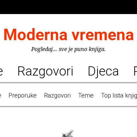
Moderna vremena
Pogledaj... sve je puno knjiga.
e
Razgovori
Djeca
e
Preporuke
Razgovori
Teme
Top lista knji