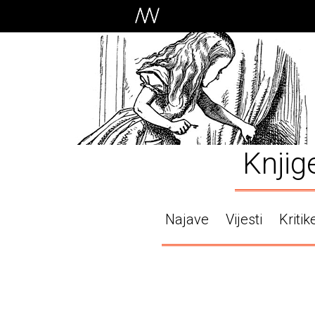
Knjig
Najave
Vijesti
Kritik