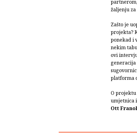
partnerom,
žaljenju z
Zašto je uo
projekta? K
ponekad i v
nekim tabu
ovi interv
generacija
sugovornice
platforma d
O projektu
umjetnica 
Ott Franol