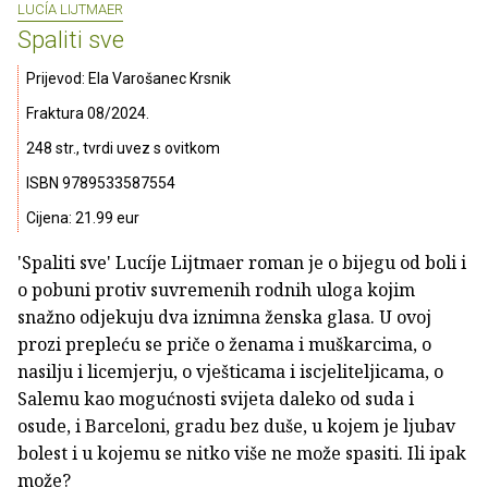
LUCÍA LIJTMAER
Spaliti sve
Prijevod: Ela Varošanec Krsnik
Fraktura 08/2024.
248 str., tvrdi uvez s ovitkom
ISBN 9789533587554
Cijena: 21.99 eur
'Spaliti sve' Lucíje Lijtmaer roman je o bijegu od boli i
o pobuni protiv suvremenih rodnih uloga kojim
snažno odjekuju dva iznimna ženska glasa. U ovoj
prozi prepleću se priče o ženama i muškarcima, o
nasilju i licemjerju, o vješticama i iscjeliteljicama, o
Salemu kao mogućnosti svijeta daleko od suda i
osude, i Barceloni, gradu bez duše, u kojem je ljubav
bolest i u kojemu se nitko više ne može spasiti. Ili ipak
može?