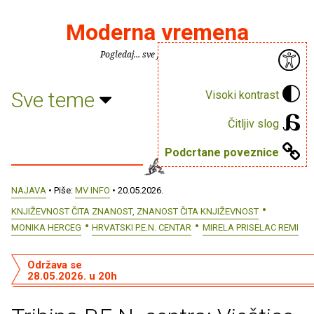
Moderna vremena
Pogledaj... sve je puno knjiga.
Sve teme
Visoki kontrast
Čitljiv slog
Podcrtane poveznice
NAJAVA
• Piše:
MV INFO
• 20.05.2026.
KNJIŽEVNOST ČITA ZNANOST, ZNANOST ČITA KNJIŽEVNOST
MONIKA HERCEG
HRVATSKI P.E.N. CENTAR
MIRELA PRISELAC REMI
Održava se
28.05.2026. u 20h