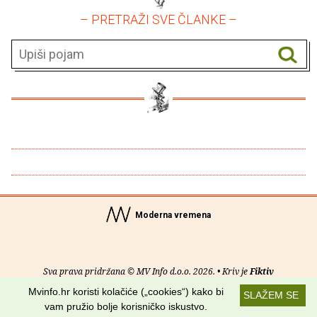
– PRETRAŽI SVE ČLANKE –
Moderna vremena
Sva prava pridržana © MV Info d.o.o. 2026. • Kriv je
Fiktiv
Mvinfo.hr koristi kolačiće („cookies“) kako bi
SLAŽEM SE
O nama
•
Pomoć
•
Uvjeti korištenja
•
RSS kanali
vam pružio bolje korisničko iskustvo.