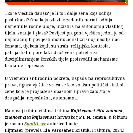
Tko je vještica danas? Je li to i dalje žena koja odbija
poslušnost? Ona koja izlazi iz zadanih normi, odbija
nametnute rodne uloge, inzistira na autonomiji vlastitog
tijela, znanja i glasa? Povijest progona vještica jedna je od
najmračnijih povijesti institucionaliziranog nasilja nad
ženama, tijekom kojih su strah, religijska kontrola,
patrijarhalni poredak i društvena potreba za
discipliniranjem ženskih tijela proizvodili mehanizme
brutalne represije.
U vremenu antirodnih pokreta, napada na reproduktivna
prava, figura vještice vraća se kao snažan politički simbol,
žene koja je proglašena opasnom upravo zato što je
drugačija, neposlušna, autonomna.
Na novoj tribini ciklusa tribina
Književnost čita znanost,
znanost čita književnost
hrvatskog
P.E.N. centra
, u fokusu
je roman
Spaliti sve
autorice
Lucíe
Lijtmaer
(prevela
Ela Varošanec Krsnik
, Fraktura, 2024.),