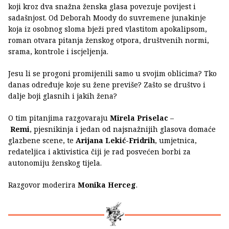
koji kroz dva snažna ženska glasa povezuje povijest i
sadašnjost. Od Deborah Moody do suvremene junakinje
koja iz osobnog sloma bježi pred vlastitom apokalipsom,
roman otvara pitanja ženskog otpora, društvenih normi,
srama, kontrole i iscjeljenja.
Jesu li se progoni promijenili samo u svojim oblicima? Tko
danas određuje koje su žene previše? Zašto se društvo i
dalje boji glasnih i jakih žena?
O tim pitanjima razgovaraju
Mirela Priselac
–
Remi
, pjesnikinja i jedan od najsnažnijih glasova domaće
glazbene scene, te
Arijana Lekić-Fridrih
, umjetnica,
redateljica i aktivistica čiji je rad posvećen borbi za
autonomiju ženskog tijela.
Razgovor moderira
Monika Herceg
.