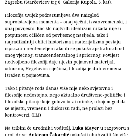
Zagrebu (Starčevićev trg 6, Galerija Kupola, 3. kat).
Filozofija uvijek podrazumijeva dva naizgled
suprotstavljena momenta – onaj vječni, izvanvremenski, i
onaj povijesni. Kao što najtvrđi idealizam nikada nije u
potpunosti očišćen od povijesnog nasljeđa, tako i
najradikalniji oblici historizma i materijalizma postaju
isprazni i neutemeljeni ako ih se pokuša apstrahirati od
onog vječnog, transcendentalnog i apriornog. Povijest
nedvojbeno filozofiji daje njezin pojmovni materijal,
odnosno, Hegelovim riječima, filozofija je duh vremena
izražen u pojmovima.
Tako i pitanje roda danas više nije neko svjetovno i
filozofije nedostojno, nego aktualno društveno-političko i
filozofsko pitanje koje gotovo bez iznimke, o kojem god da
se mjestu, vremenu i diskursu radi, ne prolazi bez
kontroverzi. (LM)
Na tribini će urednik i voditelj,
Luka Mayer
u razgovoru s
prof. dr. sc.
Ankicom Čakardić
pokušati obuhvatiti što više