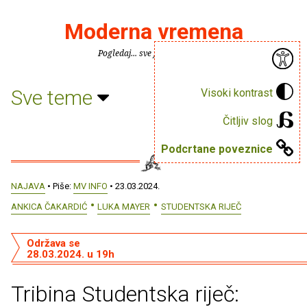
Moderna vremena
Pogledaj... sve je puno knjiga.
Sve teme
Visoki kontrast
Čitljiv slog
Podcrtane poveznice
NAJAVA
• Piše:
MV INFO
• 23.03.2024.
ANKICA ČAKARDIĆ
LUKA MAYER
STUDENTSKA RIJEČ
Održava se
28.03.2024. u 19h
Tribina Studentska riječ: