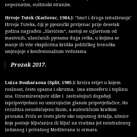
nepoznatim, suštinski stranim.
Hrvoje Tutek (Karlovac, 1984.):
"Smrt i druga istraživanja"
Hrvoja Tuteka, čiji je pjesnički prvijenac prije desetak
godina nagrađen „Slavićem“, sastoji se uglavnom od
masivnih, ulančanih pjesama duga retka, u kojima se
manje ili više eksplicitna kritika političkog trenutka
smjenjuje s konfesionalnim vedutama.
Prozak 2017.
Luiza Bouharaoua (Split, 1985.):
kreira svijet u kojem
realnost, često opasna i okrutna, ima atmosferu i toplinu
sna. Uznemiravajuće slike i zastrašujući događaji
ispripovijedani su umirujućim glasom pripovjedačice, što
rezultira neuobičajeno finim, a autentičnim kratkim
prozama. Priča se često plete oko usputnog detalja, sitnice
koja postaje ključanica ili ključ na vratima još neistraženog
intimnog i privatnog Mediterana iz ormara.