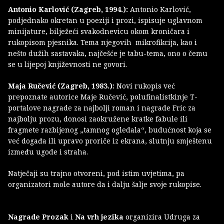
Antonio Karlović (Zagreb, 1994.):
Antonio Karlović,
podjednako okretan u poeziji i prozi, ispisuje uglavnom
minijature, bilježeći svakodnevicu okom kroničara i
rukopisom pjesnika. Tema njegovih mikrofikcija, kao i
nešto dužih sastavaka, najčešće je tabu-tema, ono o čemu
se u lijepoj književnosti ne govori.
Maja Ručević (Zagreb, 1983.):
Novi rukopis već
prepoznate autorice Maje Ručević, polufinalistkinje T-
portalove nagrade za najbolji roman i nagrade Fric za
najbolju prozu, donosi zaokružene kratke fabule ili
fragmete razbijenog „tamnog ogledala“, budućnost koja se
već događa ili upravo proriče iz ekrana, slutnju smještenu
između ugode i straha.
Natječaji su trajno otvoreni, pod istim uvjetima, pa
organizatori mole autore da i dalju šalje svoje rukopise.
Nagrade Prozak
i
Na vrh jezika
organizira Udruga za