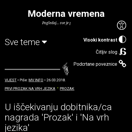
Moderna vremena
Pogledaj... sve je puno knjiga.
Sve teme
Visoki kontrast
Čitljiv slog
Podcrtane poveznice
VIJEST
• Piše:
MV INFO
• 26.03.2018.
PRVI PROZAK NA VRH JEZIKA
PROZAK
U iščekivanju dobitnika/ca
nagrada 'Prozak' i 'Na vrh
jezika'