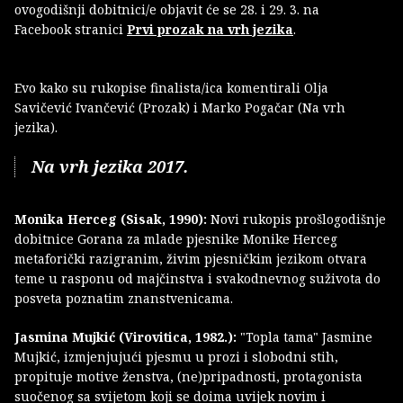
ovogodišnji dobitnici/e objavit će se 28. i 29. 3. na
Facebook stranici
Prvi prozak na vrh jezika
.
Evo kako su rukopise finalista/ica komentirali Olja
Savičević Ivančević (Prozak) i Marko Pogačar (Na vrh
jezika).
Na vrh jezika 2017.
Monika Herceg (Sisak, 1990):
Novi rukopis prošlogodišnje
dobitnice Gorana za mlade pjesnike Monike Herceg
metaforički razigranim, živim pjesničkim jezikom otvara
teme u rasponu od majčinstva i svakodnevnog suživota do
posveta poznatim znanstvenicama.
Jasmina Mujkić (Virovitica, 1982.):
"Topla tama" Jasmine
Mujkić, izmjenjujući pjesmu u prozi i slobodni stih,
propituje motive ženstva, (ne)pripadnosti, protagonista
suočenog sa svijetom koji se doima uvijek novim i