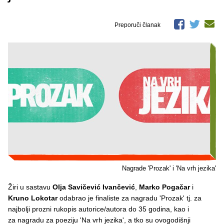
Preporuči članak
Nagrade 'Prozak' i 'Na vrh jezika'
Žiri u sastavu
Olja Savičević Ivančević
,
Marko Pogačar
i
Kruno Lokotar
odabrao je finaliste za nagradu 'Prozak' tj. za
najbolji prozni rukopis autorice/autora do 35 godina, kao i
za nagradu za poeziju 'Na vrh jezika', a tko su ovogodišnji