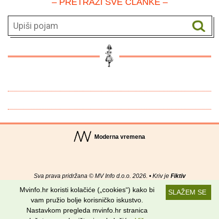
– PRETRAŽI SVE ČLANKE –
Moderna vremena
Sva prava pridržana © MV Info d.o.o. 2026. • Kriv je
Fiktiv
Mvinfo.hr koristi kolačiće („cookies“) kako bi
SLAŽEM SE
O nama
•
Pomoć
•
Uvjeti korištenja
•
RSS kanali
vam pružio bolje korisničko iskustvo.
Nastavkom pregleda mvinfo.hr stranica
Potraži nas na: