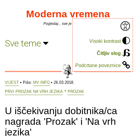
Moderna vremena
Pogledaj... sve je puno knjiga.
Sve teme
Visoki kontrast
Čitljiv slog
Podcrtane poveznice
VIJEST
• Piše:
MV INFO
• 26.03.2018.
PRVI PROZAK NA VRH JEZIKA
PROZAK
U iščekivanju dobitnika/ca
nagrada 'Prozak' i 'Na vrh
jezika'