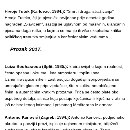
Hrvoje Tutek (Karlovac, 1984.):
"Smrt i druga istraživanja"
Hrvoja Tuteka, čiji je pjesnički prvijenac prije desetak godina
nagrađen „Slavićem“, sastoji se uglavnom od masivnih, ulančanih
pjesama duga retka, u kojima se manje ili više eksplicitna kritika
političkog trenutka smjenjuje s konfesionalnim vedutama.
Prozak 2017.
Luiza Bouharaoua (Split, 1985.):
kreira svijet u kojem realnost,
često opasna i okrutna, ima atmosferu i toplinu sna.
Uznemiravajuće slike i zastrašujući događaji ispripovijedani su
umirujućim glasom pripovjedačice, što rezultira neuobičajeno
finim, a autentičnim kratkim prozama. Priča se često plete oko
usputnog detalja, sitnice koja postaje ključanica ili ključ na vratima
još neistraženog intimnog i privatnog Mediterana iz ormara.
Antonio Karlović (Zagreb, 1994.):
Antonio Karlović, podjednako
okretan u poeziji i prozi, ispisuje uglavnom minijature, bilježeći