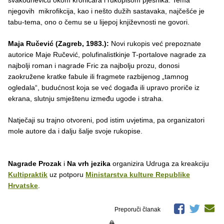
svakodnevicu okom kroničara i rukopisom pjesnika. Tema
njegovih mikrofikcija, kao i nešto dužih sastavaka, najčešće je
tabu-tema, ono o čemu se u lijepoj književnosti ne govori.
Maja Ručević (Zagreb, 1983.):
Novi rukopis već prepoznate
autorice Maje Ručević, polufinalistkinje T-portalove nagrade za
najbolji roman i nagrade Fric za najbolju prozu, donosi
zaokružene kratke fabule ili fragmete razbijenog „tamnog
ogledala“, budućnost koja se već događa ili upravo proriče iz
ekrana, slutnju smještenu između ugode i straha.
Natječaji su trajno otvoreni, pod istim uvjetima, pa organizatori
mole autore da i dalju šalje svoje rukopise.
Nagrade Prozak
i
Na vrh jezika
organizira Udruga za kreakciju
Kultipraktik
uz potporu
Ministarstva kulture Republike
Hrvatske
.
Preporuči članak