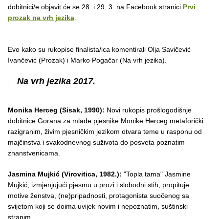
dobitnici/e objavit će se 28. i 29. 3. na Facebook stranici
Prvi
prozak na vrh jezika
.
Evo kako su rukopise finalista/ica komentirali Olja Savičević
Ivančević (Prozak) i Marko Pogačar (Na vrh jezika).
Na vrh jezika 2017.
Monika Herceg (Sisak, 1990):
Novi rukopis prošlogodišnje
dobitnice Gorana za mlade pjesnike Monike Herceg metaforički
razigranim, živim pjesničkim jezikom otvara teme u rasponu od
majčinstva i svakodnevnog suživota do posveta poznatim
znanstvenicama.
Jasmina Mujkić (Virovitica, 1982.):
"Topla tama" Jasmine
Mujkić, izmjenjujući pjesmu u prozi i slobodni stih, propituje
motive ženstva, (ne)pripadnosti, protagonista suočenog sa
svijetom koji se doima uvijek novim i nepoznatim, suštinski
stranim.