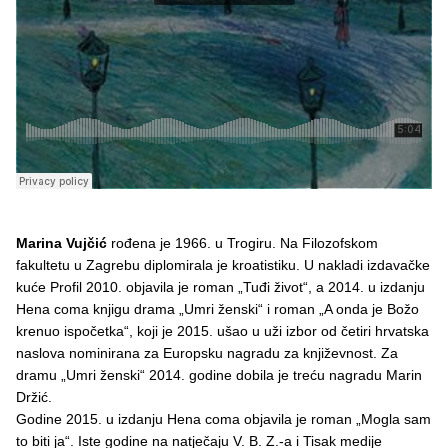
Marina Vujčić
rođena je 1966. u Trogiru. Na Filozofskom
fakultetu u Zagrebu diplomirala je kroatistiku. U nakladi izdavačke
kuće Profil 2010. objavila je roman „Tuđi život“, a 2014. u izdanju
Hena coma knjigu drama „Umri ženski“ i roman „A onda je Božo
krenuo ispočetka“, koji je 2015. ušao u uži izbor od četiri hrvatska
naslova nominirana za Europsku nagradu za književnost. Za
dramu „Umri ženski“ 2014. godine dobila je treću nagradu Marin
Držić.
Godine 2015. u izdanju Hena coma objavila je roman „Mogla sam
to biti ja“. Iste godine na natječaju V. B. Z.-a i Tisak medije