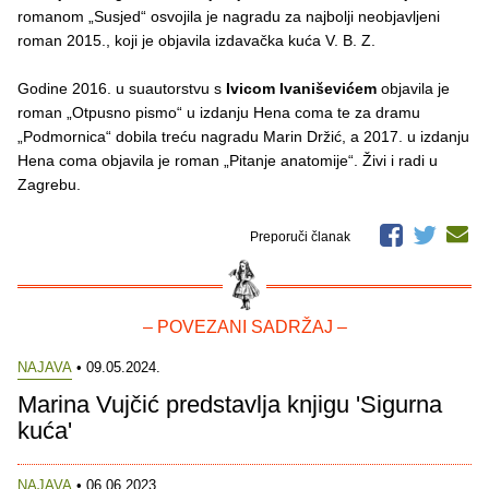
romanom „Susjed“ osvojila je nagradu za najbolji neobjavljeni
roman 2015., koji je objavila izdavačka kuća V. B. Z.
Godine 2016. u suautorstvu s
Ivicom Ivaniševićem
objavila je
roman „Otpusno pismo“ u izdanju Hena coma te za dramu
„Podmornica“ dobila treću nagradu Marin Držić, a 2017. u izdanju
Hena coma objavila je roman „Pitanje anatomije“. Živi i radi u
Zagrebu.
Preporuči članak
– POVEZANI SADRŽAJ –
NAJAVA
• 09.05.2024.
Marina Vujčić predstavlja knjigu 'Sigurna
kuća'
NAJAVA
• 06.06.2023.