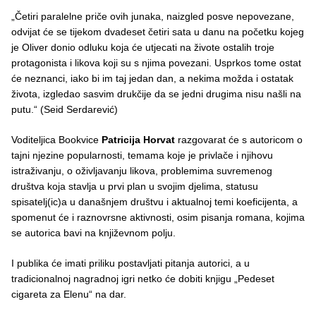
„Četiri paralelne priče ovih junaka, naizgled posve nepovezane,
odvijat će se tijekom dvadeset četiri sata u danu na početku kojeg
je Oliver donio odluku koja će utjecati na živote ostalih troje
protagonista i likova koji su s njima povezani. Usprkos tome ostat
će neznanci, iako bi im taj jedan dan, a nekima možda i ostatak
života, izgledao sasvim drukčije da se jedni drugima nisu našli na
putu.“ (Seid Serdarević)
Voditeljica Bookvice
Patricija Horvat
razgovarat će s autoricom o
tajni njezine popularnosti, temama koje je privlače i njihovu
istraživanju, o oživljavanju likova, problemima suvremenog
društva koja stavlja u prvi plan u svojim djelima, statusu
spisatelj(ic)a u današnjem društvu i aktualnoj temi koeficijenta, a
spomenut će i raznovrsne aktivnosti, osim pisanja romana, kojima
se autorica bavi na književnom polju.
I publika će imati priliku postavljati pitanja autorici, a u
tradicionalnoj nagradnoj igri netko će dobiti knjigu „Pedeset
cigareta za Elenu“ na dar.