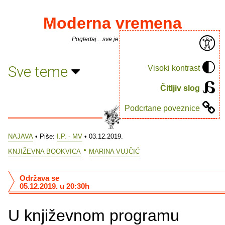
Moderna vremena
Pogledaj... sve je puno knjiga.
Sve teme
Visoki kontrast
Čitljiv slog
Podcrtane poveznice
NAJAVA
• Piše:
I.P. - MV
• 03.12.2019.
KNJIŽEVNA BOOKVICA
MARINA VUJČIĆ
Održava se
05.12.2019. u 20:30h
U književnom programu