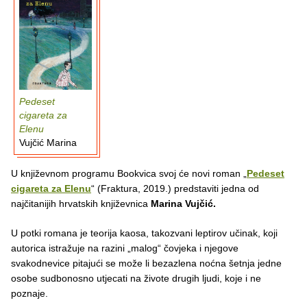
Pedeset
cigareta za
Elenu
Vujčić Marina
U književnom programu Bookvica svoj će novi roman „
Pedeset
cigareta za Elenu
“ (Fraktura, 2019.) predstaviti jedna od
najčitanijih hrvatskih književnica
Marina Vujčić.
U potki romana je teorija kaosa, takozvani leptirov učinak, koji
autorica istražuje na razini „malog“ čovjeka i njegove
svakodnevice pitajući se može li bezazlena noćna šetnja jedne
osobe sudbonosno utjecati na živote drugih ljudi, koje i ne
poznaje.