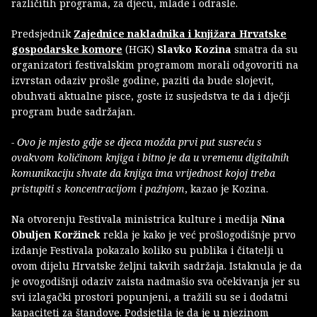
različitih programa, za djecu, mlade i odrasle.
Predsjednik
Zajednice nakladnika i knjižara Hrvatske
gospodarske komore
(HGK)
Slavko Kozina
smatra da su
organizatori festivalskim programom morali odgovoriti na
izvrstan odaziv prošle godine, paziti da bude slojevit,
obuhvati aktualne pisce, goste iz susjedstva te da i dječji
program bude sadržajan.
- Ovo je mjesto gdje se djeca možda prvi put susreću s
ovakvom količinom knjiga i bitno je da u vremenu digitalnih
komunikaciju shvate da knjiga ima vrijednost kojoj treba
pristupiti s koncentracijom i pažnjom
, kazao je Kozina.
Na otvorenju Festivala ministrica kulture i medija
Nina
Obuljen Koržinek
rekla je kako je već prošlogodišnje prvo
izdanje Festivala pokazalo koliko su publika i čitatelji u
ovom dijelu Hrvatske željni takvih sadržaja. Istaknula je da
je ovogodišnji odaziv zaista nadmašio sva očekivanja jer su
svi izlagački prostori popunjeni, a tražili su se i dodatni
kapaciteti za štandove. Podsjetila je da je u njezinom