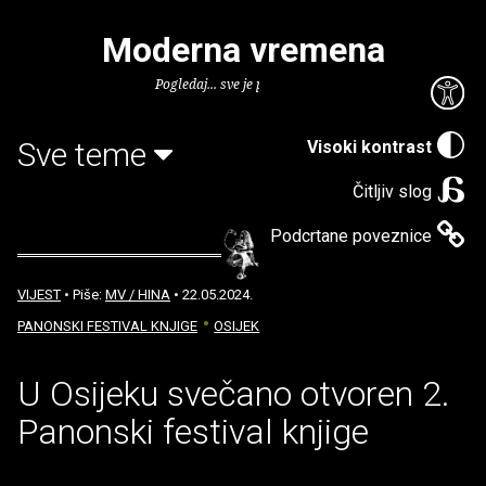
Moderna vremena
Pogledaj... sve je puno knjiga.
Sve teme
Visoki kontrast
Čitljiv slog
Podcrtane poveznice
VIJEST
• Piše:
MV / HINA
• 22.05.2024.
PANONSKI FESTIVAL KNJIGE
OSIJEK
U Osijeku svečano otvoren 2.
Panonski festival knjige