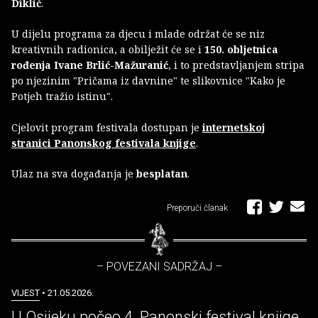
Diklić
.
U dijelu programa za djecu i mlade održat će se niz
kreativnih radionica, a obilježit će se i
150. obljetnica
rođenja Ivane Brlić-Mažuranić
, i to predstavljanjem stripa
po njezinim "Pričama iz davnine" te slikovnice "Kako je
Potjeh tražio istinu".
Cjelovit program festivala dostupan je
internetskoj
stranici Panonskog festivala knjige
.
Ulaz na sva događanja je
besplatan
.
Preporuči članak
– POVEZANI SADRŽAJ –
VIJEST
• 21.05.2026.
U Osijeku počeo 4. Panonski festival knjige