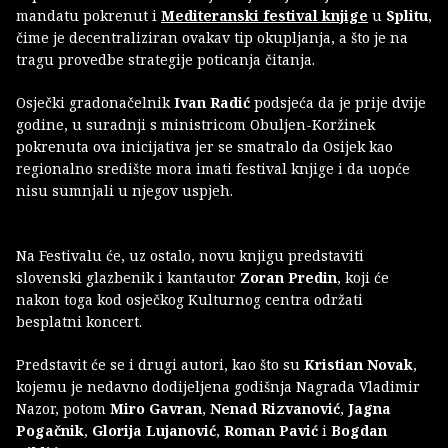
mandatu pokrenut i
Mediteranski festival knjige
u
Splitu
,
čime je decentraliziran ovakav tip okupljanja, a što je na
tragu provedbe strategije poticanja čitanja.
Osječki gradonačelnik
Ivan Radić
podsjeća da je prije dvije
godine, u suradnji s ministricom Obuljen-Koržinek
pokrenuta ova inicijativa jer se smatralo da Osijek kao
regionalno središte mora imati festival knjige i da uopće
nisu sumnjali u njegov uspjeh.
Na Festivalu će, uz ostalo, novu knjigu predstaviti
slovenski glazbenik i kantautor
Zoran Predin
, koji će
nakon toga kod osječkog Kulturnog centra održati
besplatni koncert.
Predstavit će se i drugi autori, kao što su
Kristian Novak
,
kojemu je nedavno dodijeljena godišnja Nagrada Vladimir
Nazor, potom
Miro Gavran
,
Nenad Rizvanović
,
Jagna
Pogačnik
,
Glorija Lujanović
,
Roman Pavić
i
Bogdan