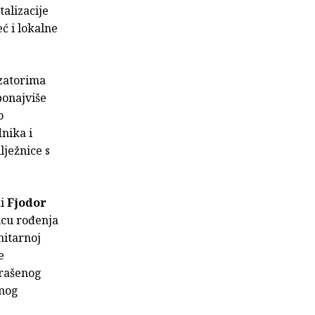
alizacije
ć i lokalne
izatorima
ponajviše
o
nika i
lježnice s
ki
Fjodor
icu rođenja
nitarnoj
e
krašenog
rnog