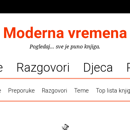
Moderna vremena
Pogledaj... sve je puno knjiga.
e
Razgovori
Djeca
e
Preporuke
Razgovori
Teme
Top lista knji