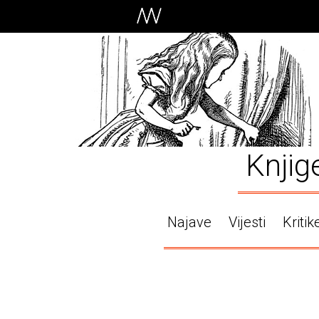
Knjig
Najave
Vijesti
Kritik