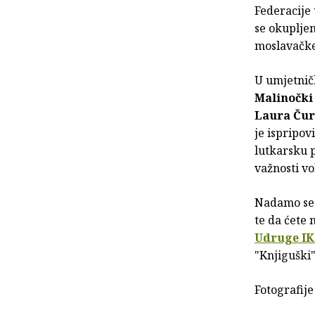
Federacije
se okupljen
moslavačke
U umjetnič
Malinočk
Laura Čur
je ispripov
lutkarsku p
važnosti vo
Nadamo se d
te da ćete 
Udruge IK
"Knjiguški"
Fotografije