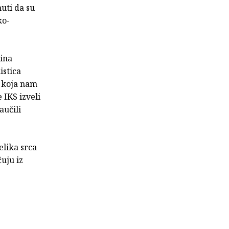
uti da su
ko-
ina
istica
koja nam
 IKS izveli
aučili
elika srca
uju iz