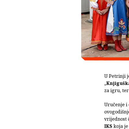
U Petrinji 
„
Knjiguška
za igru, te
Uručenje i
ovogodišnj
vrijednost 
IKS
koja je