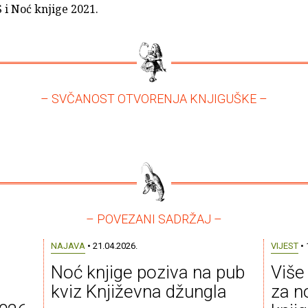
 i Noć knjige 2021.
– SVČANOST OTVORENJA KNJIGUŠKE –
– POVEZANI SADRŽAJ –
NAJAVA
• 21.04.2026.
VIJEST
• 
Noć knjige poziva na pub
Više
kviz Književna džungla
za n