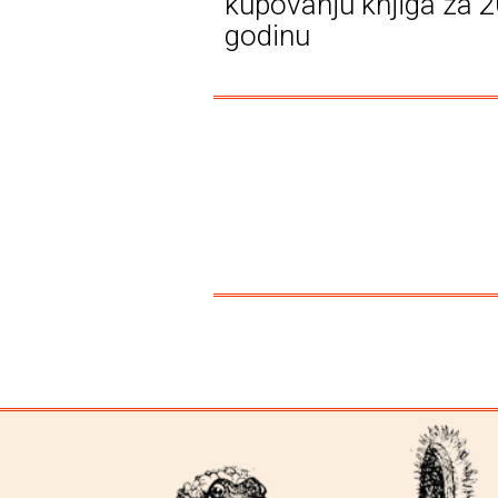
kupovanju knjiga za 2
godinu