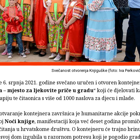
Svečanost otvorenja Knjiguške (foto: Iva Perkovi
je 6. srpnja 2021. godine svečano uručen i otvoren kontejne
 – mjesto za ljekovite priče u gradu
“ koji će djelovati 
rapiju te čitaonica s više od 1000 naslova za djecu i mlade.
 otvaranje kontejnera završnica je humanitarne akcije pok
oj
Noći knjige
, manifestaciji koja već deset godina promič
čitanja u hrvatskome društvu. O kontejneru će trajno brin
 svoj dom izgubila u razornom potresu koji je pogodio grad