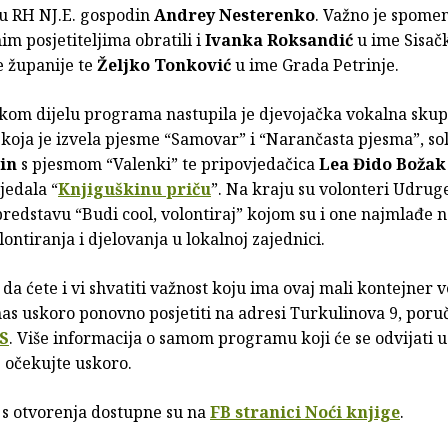
 u RH NJ.E. gospodin
Andrey Nesterenko
. Važno je spomen
im posjetiteljima obratili i
Ivanka Roksandić
u ime Sisač
 županije te
Željko Tonković
u ime Grada Petrinje.
kom dijelu programa nastupila je djevojačka vokalna skup
i
koja je izvela pjesme “Samovar” i “Narančasta pjesma”, sol
in
s pjesmom “Valenki” te pripovjedačica
Lea Đido Božak
ijedala “
Knjiguškinu priču
”. Na kraju su volonteri Udruge
redstavu “Budi cool, volontiraj” kojom su i one najmlađe n
lontiranja i djelovanja u lokalnoj zajednici.
a ćete i vi shvatiti važnost koju ima ovaj mali kontejner v
nas uskoro ponovno posjetiti na adresi Turkulinova 9, poruč
S
. Više informacija o samom programu koji će se odvijati u
 očekujte uskoro.
 s otvorenja dostupne su na
FB stranici Noći knjige
.