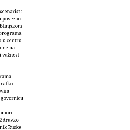
cenarist i
in povezao
 Blinjskom
k programa.
a u centru
jene na
i važnost
grama
kratko
 svim
, govornicu
komore
 Zdravko
anik Ruske