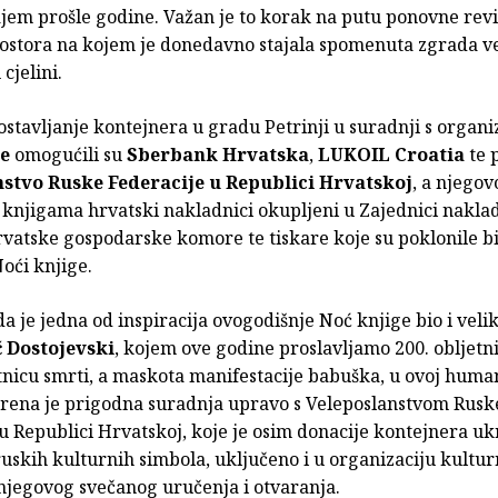
jem prošle godine. Važan je to korak na putu ponovne revit
ostora na kojem je donedavno stajala spomenuta zgrada ve
 cjelini.
stavljanje kontejnera u gradu Petrinji u suradnji s organ
ge
omogućili su
Sberbank Hrvatska
,
LUKOIL Croatia
te 
nstvo Ruske Federacije u Republici Hrvatskoj
, a njegov
knjigama hrvatski nakladnici okupljeni u Zajednici naklad
vatske gospodarske komore te tiskare koje su poklonile bi
oći knjige.
a je jedna od inspiracija ovogodišnje Noć knjige bio i veli
 Dostojevski
, kojem ove godine proslavljamo 200. obljetn
etnicu smrti, a maskota manifestacije babuška, u ovoj huma
varena je prigodna suradnja upravo s Veleposlanstvom Rusk
u Republici Hrvatskoj, koje je osim donacije kontejnera u
uskih kulturnih simbola, uključeno i u organizaciju kultu
jegovog svečanog uručenja i otvaranja.