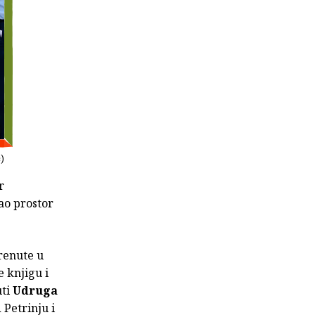
ć)
r
kao prostor
renute u
e knjigu i
uti
Udruga
 Petrinju i