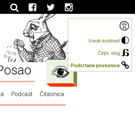
Visoki kontrast
Čitljiv slog
Posao
Podcrtane poveznice
ga
Podcast
Čitaonica