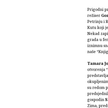
Prigodni p
režiser
Go
Petrinju i
Kutu koji j
Nekad zapi
grada u fe
iznimnu sna
naše “Knjig
Tamara Jo
otvorenja “
predstavlja
okupljenim
su redom p
predsjedni
gospodin
S
Zima, pred