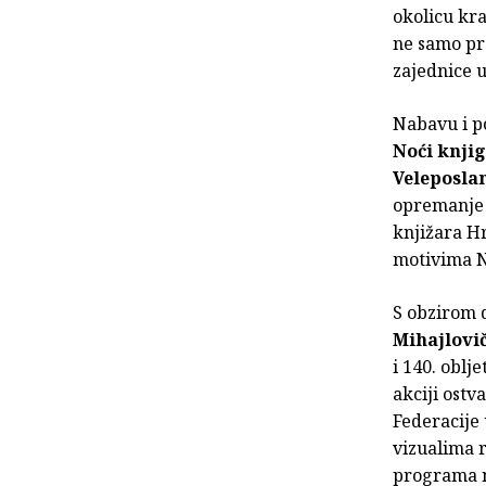
okolicu kra
ne samo pr
zajednice u
Nabavu i po
Noći knji
Veleposla
opremanje 
knjižara Hr
motivima N
S obzirom d
Mihajlovič
i 140. oblj
akciji ost
Federacije 
vizualima r
programa n