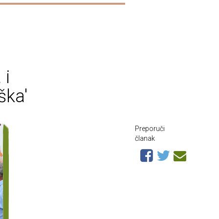
 i
ška'
Preporuči
članak