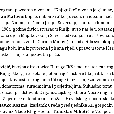
rogram povodom otvorenja “Knjiguške” otvorio je glumac, s
ran Matović
koji je, nakon kratkog uvoda, na idealan nač
 Rusiju. Naime, pričom o Josipu Severu, pjesniku rođenom u
e 1964. godine živio i stvarao u Rusiji, uveo nas je u ostata
sana djela Majakovskog i Severa odzvanjala su ruševinam
nomenalnoj izvedbi Gorana Matovića i podsjetila sve okupl
gu koju ima izgovorena i pisana riječ. Upravo u tome i lež
uške” – mjesta ljekovitih priča.
vičić
, izvršna direktorica Udruge IKS i moderatorica pro
Knjiguške”, preuzela je potom riječ i iskoristila priliku za 
nje aktivnosti i programa Udruge te izricanje zahvalnosti
 donatorima, suradnicima i posjetiteljima. Sukladno tomu
reuzeli predstavnik Organizacijskog odbora Noći knjige i
k Zajednice nakladnika i knjižara Hrvatske gospodarske 
lavko Kozina
, izaslanik Ureda predsjednika RH gospodin
stavnik Vlade RH gospodin
Tomislav Mihotić
te Veleposl