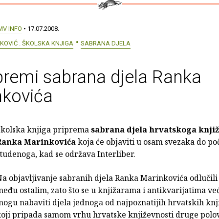
MV INFO
• 17.07.2008.
OVIĆ . ŠKOLSKA KNJIGA
SABRANA DJELA
premi sabrana djela Ranka
nkovića
Školska knjiga priprema
sabrana djela hrvatskoga knji
Ranka Marinkovića
koja će objaviti u osam svezaka do po
tudenoga, kad se održava Interliber.
a objavljivanje sabranih djela Ranka Marinkovića odlučili 
eđu ostalim, zato što se u knjižarama i antikvarijatima ve
ogu nabaviti djela jednoga od najpoznatijih hrvatskih knj
koji pripada samom vrhu hrvatske književnosti druge polo