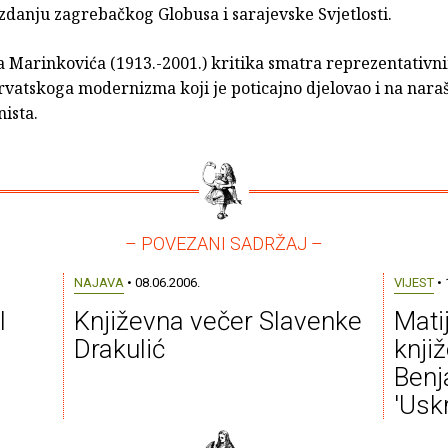
zdanju zagrebačkog Globusa i sarajevske Svjetlosti.
 Marinkovića (1913.-2001.) kritika smatra reprezentativn
vatskoga modernizma koji je poticajno djelovao i na naraš
ista.
– POVEZANI SADRŽAJ –
NAJAVA
• 08.06.2006.
VIJEST
• 
I
Književna večer Slavenke
Mati
Drakulić
knji
Benj
'Usk