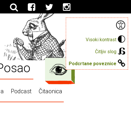
Visoki kontrast
Čitljiv slog
Posao
Podcrtane poveznice
ga
Podcast
Čitaonica