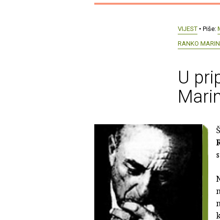
VIJEST
• Piše:
RANKO MARINK
U pri
Mari
s
N
m
m