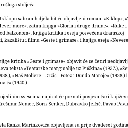
rošloga stoljeća.
 sklopu sabranih djela bit će objavljeni romani »Kiklop«, 
Never more«, zatim knjiga »Gloria i druge drame«, »Ruke i
Pod balkonom«, knjiga kritika i eseja posvećena dramskoj
i, kazalištu i filmu »Geste i grimase« i knjiga eseja »Nevese
jige kritika »Geste i grimase« objavit će se četiri neobjavl
eva teksta »Teatarske marginalije uz Puškina« (1937.), »Ž
938.), »Naš Moliere - Držić - Fotez i Dundo Maroje« (1938.) 
vić« (1940.).
jedinim svescima napisat će poznati povjesničari književn
Krešimir Nemec, Boris Senker, Dubravko Jelčić, Pavao Pavli
ela Ranka Marinkovića objavljena su prije dvadeset godin