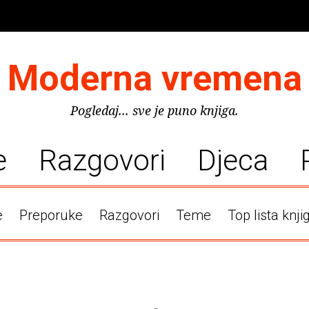
Moderna vremena
Pogledaj... sve je puno knjiga.
e
Razgovori
Djeca
e
Preporuke
Razgovori
Teme
Top lista knji