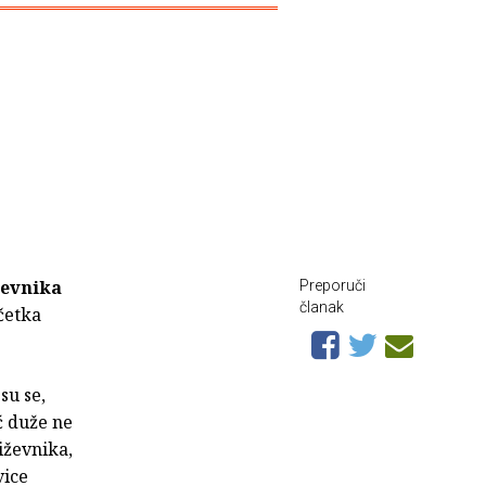
ževnika
Preporuči
članak
četka
su se,
ć duže ne
iževnika,
vice