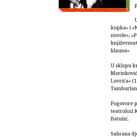
p
U
kupka« i »
novele«, »
književnost
klauna«.
U sklopu kn
Marinković
Lovrića« (1
Tamburlano
Pogovore po
teatrolozi 
Batušić.
Sabrana dj