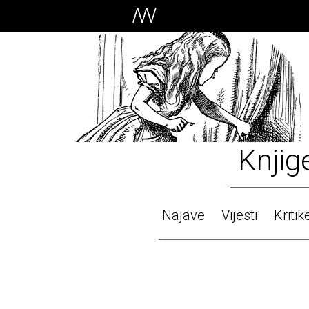
Knjig
Najave
Vijesti
Kritik