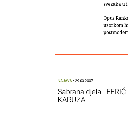
svezaka u i
Opus Ranka
uzorkom hr
postmodern
NAJAVA
• 29.03.2007.
Sabrana djela : FERIĆ 
KARUZA