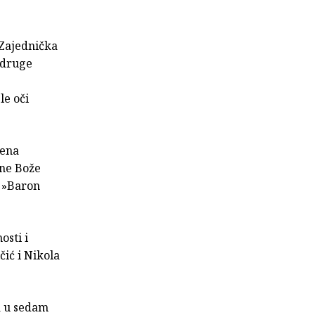
»Zajednička
 druge
le oči
jena
ene Bože
i »Baron
osti i
čić i Nikola
a u sedam