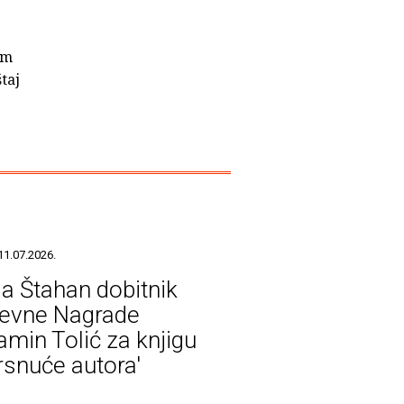
im
taj
11.07.2026.
ja Štahan dobitnik
ževne Nagrade
amin Tolić za knjigu
rsnuće autora'