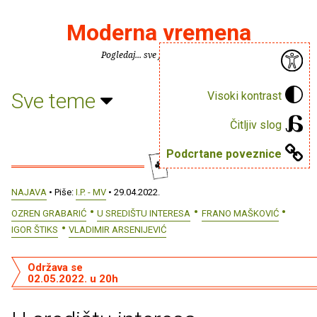
Moderna vremena
Pogledaj... sve je puno knjiga.
Sve teme
Visoki kontrast
Čitljiv slog
Podcrtane poveznice
NAJAVA
• Piše:
I.P. - MV
• 29.04.2022.
OZREN GRABARIĆ
U SREDIŠTU INTERESA
FRANO MAŠKOVIĆ
IGOR ŠTIKS
VLADIMIR ARSENIJEVIĆ
Održava se
02.05.2022. u 20h