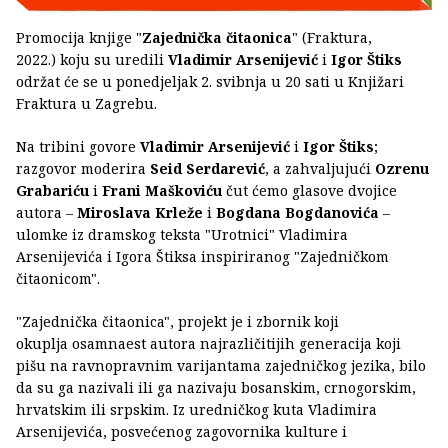
Promocija knjige "
Zajednička čitaonica
" (Fraktura,
2022.) koju su uredili
Vladimir Arsenijević
i
Igor Štiks
održat će se u ponedjeljak 2. svibnja u 20 sati u Knjižari
Fraktura u Zagrebu.
Na tribini govore
Vladimir Arsenijević
i
Igor Štiks
;
razgovor moderira
Seid Serdarević
, a zahvaljujući
Ozrenu
Grabariću
i
Frani Maškoviću
čut ćemo glasove dvojice
autora –
Miroslava Krleže
i
Bogdana Bogdanovića
–
ulomke iz dramskog teksta "Urotnici" Vladimira
Arsenijevića i Igora Štiksa inspiriranog "Zajedničkom
čitaonicom".
"Zajednička čitaonica", projekt je i zbornik koji
okuplja osamnaest autora najrazličitijih generacija koji
pišu na ravnopravnim varijantama zajedničkog jezika, bilo
da su ga nazivali ili ga nazivaju bosanskim, crnogorskim,
hrvatskim ili srpskim. Iz uredničkog kuta Vladimira
Arsenijevića, posvećenog zagovornika kulture i