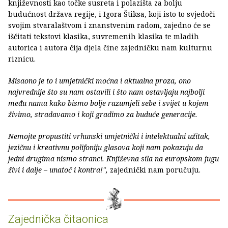
književnosti kao točke susreta i polazišta za bolju
budućnost država regije, i Igora Štiksa, koji isto to svjedoči
svojim stvaralaštvom i znanstvenim radom, zajedno će se
iščitati tekstovi klasika, suvremenih klasika te mladih
autorica i autora čija djela čine zajedničku nam kulturnu
riznicu.
Misaono je to i umjetnički moćna i aktualna proza, ono
najvrednije što su nam ostavili i što nam ostavljaju najbolji
među nama kako bismo bolje razumjeli sebe i svijet u kojem
živimo, stradavamo i koji gradimo za buduće generacije.
Nemojte propustiti vrhunski umjetnički i intelektualni užitak,
jezičnu i kreativnu polifoniju glasova koji nam pokazuju da
jedni drugima nismo stranci. Književna sila na europskom jugu
živi i dalje – unatoč i kontra!",
zajednički nam poručuju.
Zajednička čitaonica