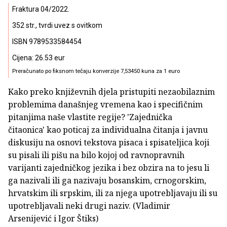
Fraktura 04/2022.
352 str., tvrdi uvez s ovitkom
ISBN 9789533584454
Cijena: 26.53 eur
Preračunato po fiksnom tečaju konverzije 7,53450 kuna za 1 euro
Kako preko književnih djela pristupiti nezaobilaznim
problemima današnjeg vremena kao i specifičnim
pitanjima naše vlastite regije? 'Zajednička
čitaonica' kao poticaj za individualna čitanja i javnu
diskusiju na osnovi tekstova pisaca i spisateljica koji
su pisali ili pišu na bilo kojoj od ravnopravnih
varijanti zajedničkog jezika i bez obzira na to jesu li
ga nazivali ili ga nazivaju bosanskim, crnogorskim,
hrvatskim ili srpskim, ili za njega upotrebljavaju ili su
upotrebljavali neki drugi naziv. (Vladimir
Arsenijević i Igor Štiks)