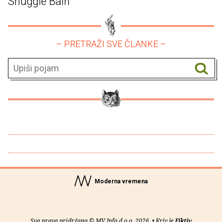
Shuggie Bain
– PRETRAŽI SVE ČLANKE –
Moderna vremena
Sva prava pridržana © MV Info d.o.o. 2026. • Kriv je
Fiktiv