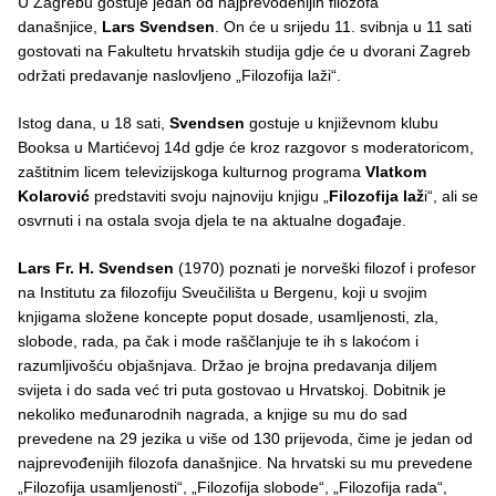
U Zagrebu gostuje jedan od najprevođenijih filozofa
današnjice,
Lars Svendsen
. On će u srijedu 11. svibnja u 11 sati
gostovati na Fakultetu hrvatskih studija gdje će u dvorani Zagreb
održati predavanje naslovljeno „Filozofija laži“.
Istog dana, u 18 sati,
Svendsen
gostuje u književnom klubu
Booksa u Martićevoj 14d gdje će kroz razgovor s moderatoricom,
zaštitnim licem televizijskoga kulturnog programa
Vlatkom
Kolarović
predstaviti svoju najnoviju knjigu „
Filozofija laž
i“, ali se
osvrnuti i na ostala svoja djela te na aktualne događaje.
Lars Fr. H. Svendsen
(1970) poznati je norveški filozof i profesor
na Institutu za filozofiju Sveučilišta u Bergenu, koji u svojim
knjigama složene koncepte poput dosade, usamljenosti, zla,
slobode, rada, pa čak i mode raščlanjuje te ih s lakoćom i
razumljivošću objašnjava. Držao je brojna predavanja diljem
svijeta i do sada već tri puta gostovao u Hrvatskoj. Dobitnik je
nekoliko međunarodnih nagrada, a knjige su mu do sad
prevedene na 29 jezika u više od 130 prijevoda, čime je jedan od
najprevođenijih filozofa današnjice. Na hrvatski su mu prevedene
„Filozofija usamljenosti“, „Filozofija slobode“, „Filozofija rada“,