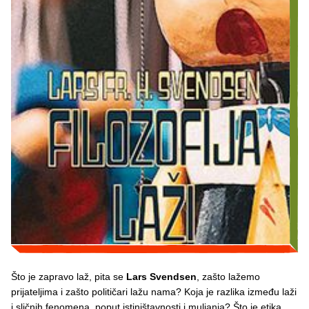
Što je zapravo laž, pita se
Lars Svendsen
, zašto lažemo
prijateljima i zašto političari lažu nama? Koja je razlika između laži
i sličnih fenomena, poput istiništavnosti i muljanja? Što je etika