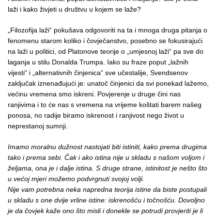
laži i kako živjeti u društvu u kojem se laže?
„Filozofija laži“ pokušava odgovoriti na ta i mnoga druga pitanja o
fenomenu starom koliko i čovječanstvo, posebno se fokusirajući
na laži u politici, od Platonove teorije o „umjesnoj laži“ pa sve do
laganja u stilu Donalda Trumpa. Iako su fraze poput „lažnih
vijesti“ i „alternativnih činjenica“ sve učestalije, Svendsenov
zaključak iznenađujući je: unatoč činjenici da svi ponekad lažemo,
većinu vremena smo iskreni. Povjerenje u druge čini nas
ranjivima i to će nas s vremena na vrijeme koštati barem našeg
ponosa, no radije biramo iskrenost i ranjivost nego život u
neprestanoj sumnji.
Imamo moralnu dužnost nastojati biti istiniti, kako prema drugima
tako i prema sebi. Čak i ako istina nije u skladu s našom voljom i
željama, ona je i dalje istina. S druge strane, istinitost je nešto što
u većoj mjeri možemo podvrgnuti svojoj volji.
Nije vam potrebna neka napredna teorija istine da biste postupali
u skladu s one dvije vrline istine: iskrenošću i točnošću. Dovoljno
je da čovjek kaže ono što misli i donekle se potrudi provjeriti je li