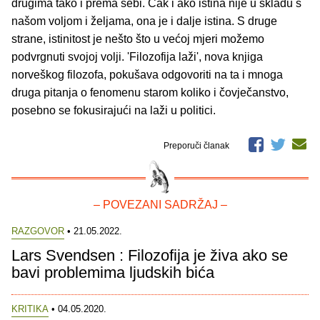
drugima tako i prema sebi. Čak i ako istina nije u skladu s
našom voljom i željama, ona je i dalje istina. S druge
strane, istinitost je nešto što u većoj mjeri možemo
podvrgnuti svojoj volji. 'Filozofija laži', nova knjiga
norveškog filozofa, pokušava odgovoriti na ta i mnoga
druga pitanja o fenomenu starom koliko i čovječanstvo,
posebno se fokusirajući na laži u politici.
Preporuči članak
– POVEZANI SADRŽAJ –
RAZGOVOR
• 21.05.2022.
Lars Svendsen : Filozofija je živa ako se
bavi problemima ljudskih bića
KRITIKA
• 04.05.2020.