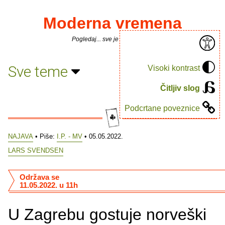
Moderna vremena
Pogledaj... sve je puno knjiga.
Sve teme
Visoki kontrast
Čitljiv slog
Podcrtane poveznice
NAJAVA
• Piše:
I.P. - MV
• 05.05.2022.
LARS SVENDSEN
Održava se
11.05.2022. u 11h
U Zagrebu gostuje norveški