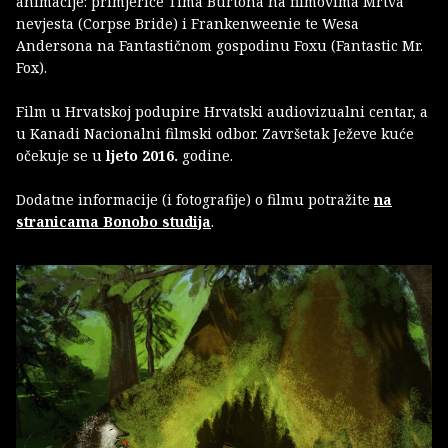
animacije: primjerice Tima Burtona na filmovima Mrtva
nevjesta (Corpse Bride) i Frankenweenie te Wesa
Andersona na Fantastičnom gospodinu Foxu (Fantastic Mr.
Fox).
Film u Hrvatskoj podupire Hrvatski audiovizualni centar, a
u Kanadi Nacionalni filmski odbor. Završetak Ježeve kuće
očekuje se u
ljeto 2016.
godine.
Dodatne informacije (i fotografije) o filmu potražite
na
stranicama Bonobo studija
.