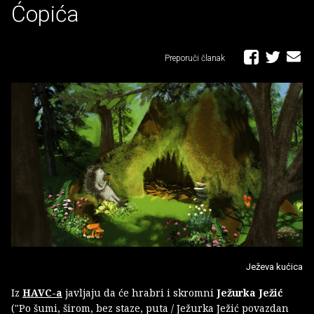
Ćopića
Preporuči članak
Ježeva kućica
Iz
HAVC-a
javljaju da će hrabri i skromni
Ježurka Ježić
("Po šumi, širom, bez staze, puta / Ježurka Ježić povazdan