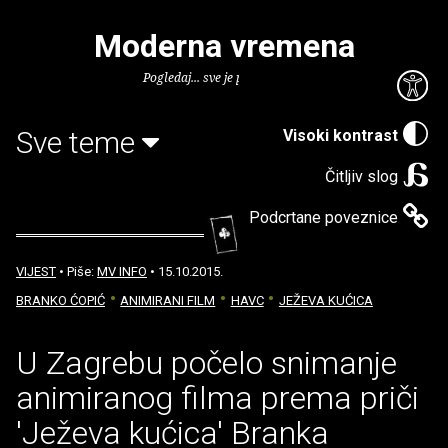
Moderna vremena
Pogledaj... sve je puno knjiga.
Sve teme
Visoki kontrast
Čitljiv slog
Podcrtane poveznice
VIJEST
• Piše:
MV INFO
• 15.10.2015.
BRANKO ĆOPIĆ
ANIMIRANI FILM
HAVC
JEŽEVA KUĆICA
U Zagrebu počelo snimanje
animiranog filma prema priči
'Ježeva kućica' Branka