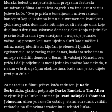
Morska bolest u natjecateljskom programu festivala
animiranog filma Animafest Zagreb. Eva ima jasnu viziju
Ježeve kuće: "Ovo je priča o temeljnom i univerzalnom
konceptu koji je iznimno bitan u suvremenom kontekstu
globalnog sela: dom može biti mjesto, ali i stanje uma koje
dijelimo s drugima. Iskustvo domaćeg okruženja zajedničko
je svim kulturama i generacijama, i uvijek je jednako
važno. Taj prostor, koji nam ujedno služi kao utočište i
odraz našeg identiteta, ključan je element ljudske
egzistencije. To je razlog zašto danas, kada iza sebe imam
mnogo različitih domova u Bosni, Hrvatskoj i Kanadi, ova
priča i dalje odjekuje u meni jednako snažno kao nekada, u
nekim vrlo drugačijim okolnostima, kada sam je kao dijete
prvi put čula."
Za naraciju u filmu Ježeva kuća zadužen je
Rade
Šerbedžija
, glazbu potpisuje
Darko Rundek
, a
Tim Allen
savjetnik je za lutke i animaciju
Ivani Bošnjak
i
Thomasu
Johnsonu
. Allen je, između ostalog, stalni suradnik velikih
redatelja na filmovima izrađenim u tehnici lutka-