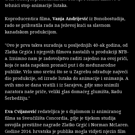
tehnici stop-animacije lutaka.
Koproducentica filma,
Vanja Andrijević
iz Bonobostudija,
rado se prihvatila rada na Ježevoj kući sa slavnom
kanadskom produkcijom.
"Ovo je prva takva suradnja u posljednjih 40-ak godina, od
Zlatka Grgića i njegovih filmova nastalih u produkciji NFB-
a. Iznimno nam je zadovoljstvo raditi zajedno na ovoj priči,
koja će sada napokon pronaći put i do međunarodne
publike. Vrlo smo sretni što se u Zagrebu odrađuje najveći
dio produkcije, od izrade lutaka do animacije i snimanja. A
ovih smo se dana vratili i iz Sarajeva, gdje smo snimili
naratora naše priče, veliki glas domaćeg glumišta, Radu
Šerbedžiju."
Eva Cvijanović
redateljica je s diplomom iz animiranog
filma sa Sveučilišta Concordia, gdje je tijekom studija
osvojila prestižne nagrade Zlatko Grgić i Norman McLaren.
Godine 2014. hrvatska je publika mogla vidjeti njezin film