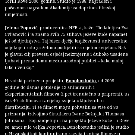
Torill Kove 2006. godine. Studio je 1988. nagrađen i
počasnom nagradom Akademije za doprinos filmskoj
umjetnosti.
Jelena Popović
, producentica NFB-a, kaže: "Redateljica Eva
Cvijanović i ja znamo svih 75 stihova Ježeve kuće napamet
još od djetinjstva. Taj biser dječje književnosti univerzalno
odjekuje i zato ga želimo podijeliti sa cijelim svijetom. Naš
je glavni cilj prevesti osjećaj neizmjerne i duboko usađene
ljubavi prema domu međunarodnoj publici – kako maloj,
tako i velikoj."
Hrvatski partner u projektu,
Bonobostudio
, od 2008.
godine do danas potpisuje 12 animiranih i
eksperimentalnih filmova (i pet trenutačno u pripremi), uz
čak 40-ak filmova iz cijelog svijeta uključenih u
distribuciju. Ti se filmovi mogu pohvaliti sa više od 80
priznanja, izdvojimo Simulacru Ivane Bošnjak i Thomasa
Johnsona – koji sudjeluju i na projektu Ježeve kuće – i Dove
se, amor mio Veljka Popovića. Bonobostudio jedini je studio
u Hrvatskoj koji kontinuirano razvija i snima filmove u