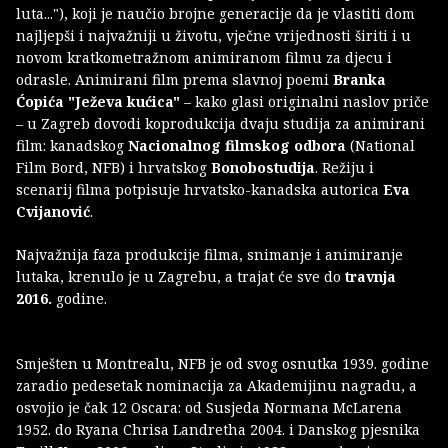
luta..."), koji je naučio brojne generacije da je vlastiti dom
najljepši i najvažniji u životu, vječne vrijednosti širiti i u
novom kratkometražnom animiranom filmu za djecu i
odrasle. Animirani film prema slavnoj poemi
Branka
Ćopića
"Ježeva kućica"
– kako glasi originalni naslov priče
– u Zagreb dovodi koprodukcija dvaju studija za animirani
film: kanadskog
Nacionalnog filmskog odbora
(National
Film Bord, NFB) i hrvatskog
Bonobostudija
. Režiju i
scenarij filma potpisuje hrvatsko-kanadska autorica
Eva
Cvijanović
.
Najvažnija faza produkcije filma, snimanje i animiranje
lutaka, krenulo je u Zagrebu, a trajat će sve do
travnja
2016.
godine.
Smješten u Montrealu, NFB je od svog osnutka 1939. godine
zaradio pedesetak nominacija za Akademijinu nagradu, a
osvojio je čak 12 Oscara: od Susjeda Normana McLarena
1952. do Ryana Chrisa Landretha 2004. i Danskog pjesnika