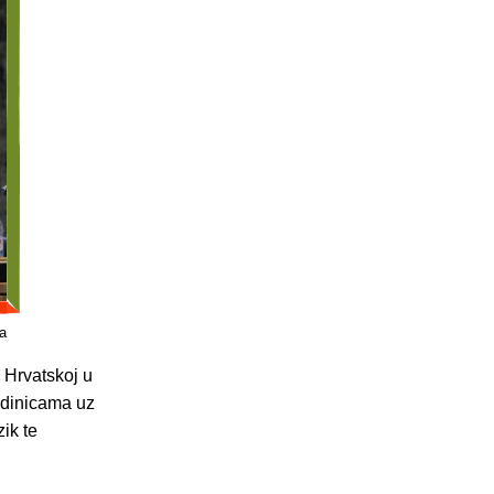
ja
 Hrvatskoj u
jedinicama uz
ik te