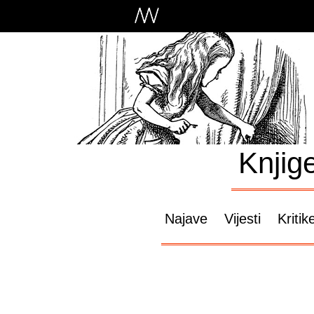
Knjig
Najave
Vijesti
Kritik