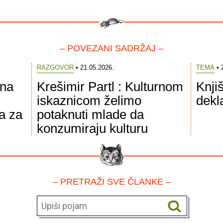
– POVEZANI SADRŽAJ –
RAZGOVOR
• 21.05.2026.
TEMA
• 
rna
Krešimir Partl : Kulturnom
Knji
iskaznicom želimo
dekla
a za
potaknuti mlade da
konzumiraju kulturu
– PRETRAŽI SVE ČLANKE –