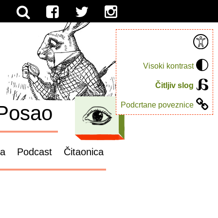
Visoki kontrast
Čitljiv slog
Podcrtane poveznice
Posao
ga
Podcast
Čitaonica