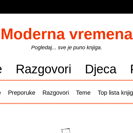
Moderna vremena
Pogledaj... sve je puno knjiga.
e
Razgovori
Djeca
e
Preporuke
Razgovori
Teme
Top lista knji