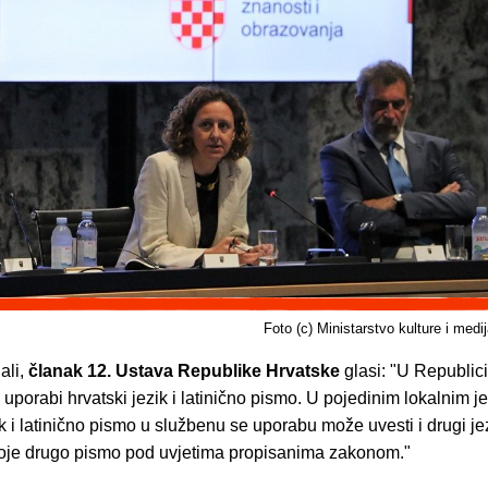
Foto (c) Ministarstvo kulture i medi
ali,
članak 12. Ustava Republike Hrvatske
glasi: "U Republici
 uporabi hrvatski jezik i latinično pismo. U pojedinim lokalnim 
ik i latinično pismo u službenu se uporabu može uvesti i drugi jez
i koje drugo pismo pod uvjetima propisanima zakonom."