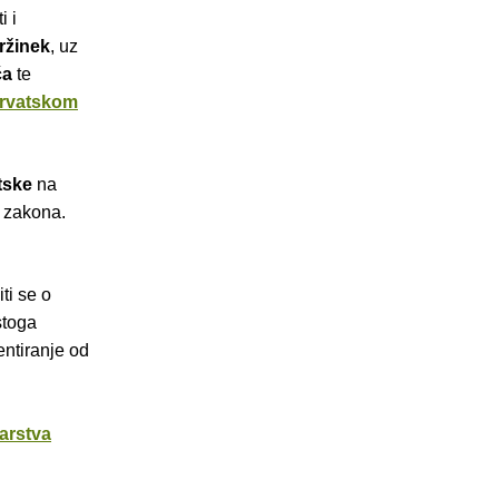
i i
ržinek
, uz
ća
te
hrvatskom
tske
na
g zakona.
ti se o
 stoga
entiranje od
tarstva