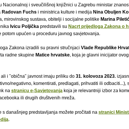
 Nacionalnoj i sveučilišnoj knjižnici u Zagrebu ministar znanost
a
Radovan Fuchs
i ministrica kulture i medija
Nina Obuljen Ko
a, mirovinskog sustava, obitelji i socijalne politike
Marina Pileti
jnika
Ivicu Poljička
predstavili su
Nacrt prijedloga Zakona o 
je potom upućen u proceduru javnog savjetovanja.
loga Zakona izradili su pravni stručnjaci
Vlade Republike Hrva
rta radne skupine
Matice hrvatske
, koja je glavni inicijator ovo
 ali i "obična" javnost imaju priliku do
31. kolovoza 2023.
izjasni
ivno/negativno, komentirati, predlagati, prihvatiti ili odbaciti...),
ink na
stranicu e-Savjetovanja
koja je relevantniji izbor za kom
acebooka ili drugih društvenih mreža.
e s današnjeg predstavljanja možete pročitati na
stranici Minis
edija
.