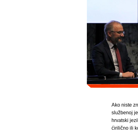
Ako niste zn
službenoj je
hrvatski jez
ćirilično il