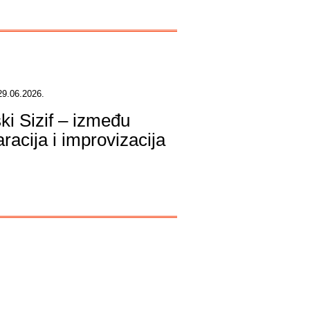
29.06.2026.
ški Sizif – između
racija i improvizacija