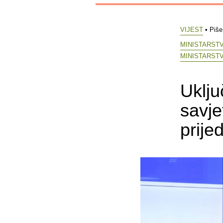
VIJEST
• Piš
MINISTARST
MINISTARSTV
Uklju
savje
prije