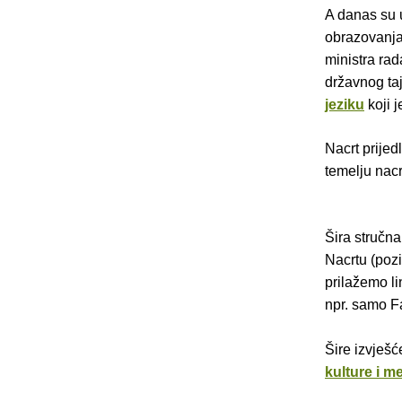
A danas su u
obrazovanj
ministra rad
državnog ta
jeziku
koji 
Nacrt prijed
temelju nac
Šira stručna
Nacrtu (pozit
prilažemo l
npr. samo F
Šire izvješć
kulture i m