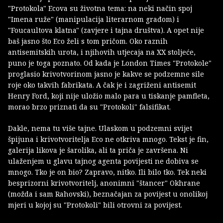
"Protokola" Ecova su životna tema: na neki način spoj
"Imena ruže" (manipulacija literarnom građom) i
"Foucaultova klatna" (zavjere i tajna društva). A opet nije
baš jasno što Eco želi s tom pričom. Oko raznih
antisemitskih urota, i njihovih utjecaja na XX stoljeće,
puno je toga poznato. Od kada je London Times "Protokole"
proglasio krivotvorinom jasno je kakve se podzemne sile
roje oko takvih fabrikata. A čak je i zagriženi antisemit
Henry Ford, koji nije uložio malo para u tiskanje pamfleta,
morao brzo priznati da su "Protokoli" falsifikat.
Dakle, nema tu više tajne. Ulaskom u podzemni svijet
špijuna i krivotvoritelja Eco ne otkriva mnogo. Tekst je fin,
galerija likova je šarolika, ali ta priča je završena. Ni
ulaženjem u glavu tajnog agenta povijesti ne dobiva se
mnogo. Tko je on bio? Zapravo, nitko. Ili bilo tko. Tek neki
besprizorni krivotvoritelj, anonimni "štancer" Okhrane
(možda i sam Rahovski), beznačajan za povijest u onolikoj
mjeri u kojoj su "Protokoli" bili otrovni za povijest.