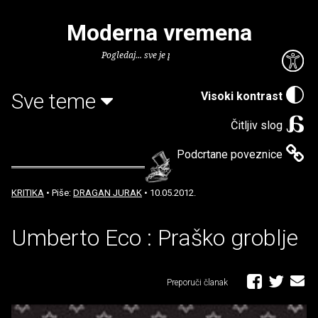
Moderna vremena
Pogledaj... sve je puno knjiga.
Sve teme
Visoki kontrast
Čitljiv slog
Podcrtane poveznice
KRITIKA
• Piše:
DRAGAN JURAK
• 10.05.2012.
Umberto Eco : Praško groblje
Preporuči članak