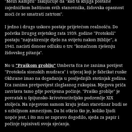
"Mein Kampfu" zaključuje da "kad ta knjiga postane
zajedničkom baštinom svih stanovnika, židovska opasnost
moći će se smatrati zatrtom".
I jedno i drugo uskoro postaje prijetećom realnošću. Do
početka Drugog svjetskog rata 1939. godine "Protokoli"
postaju "najraširenije djelo na svijetu nakon Biblije", a
1941. nacisti donose odluku o tzv. "konačnom rješenju
židovskog pitanja".
No u
"Praškom groblju"
Umberta Eca ne zanima povijest
"Protokola sionskih mudraca" i utjecaj koji je fabrikat ruske
Okhrane imao na događanja u posljednjih stotinjak godina.
Eca zanima pretpovijest zloglasnog rukopisa. Njegova priča
završava tamo gdje povijesna počinje. "Praško groblje" je
povratak u špijunsko-krivotvoriteljsko podzemlje XIX
stoljeća. Na njegovom samom kraju jedan staretinar budi se
s ozbiljnom amnezijom. Da bi otkrio tko je, koliko ljudi
uopće jest, i što mu se zapravo dogodilo, sjeda za papir i
počinje ispisivati svoja sjećanja.