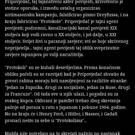
Pripovjedač, taj tajanstveni akter povijesti, krivotvorio je
stotine oporuka, i između ostalog organizirao
antimasonsku kampanju, falsificirao pismo Dreyfussa, i na
kraju fabricirao "Protokole". Pripovjedač je tajni agent
povijesti; podzemni, kanalizacijski kanal povijesti XIX
stoljeća koji vodi ravno u XX stoljeće, i još dalje, u XXI
stoljeće. Svijet živi u paranoji zavjere; svi se boje skrivenog
neprijatelja... tajni agent povijesti taj oblik sveprisutne
zavjere ispunjava po volji naručitelja.
"Protokoli" su se kuhali desetljećima. Prema konačnom
obliku počeli su se razvijati kad je Pripovjedač shvatio da
govori rabina moraju biti namijenjeni za različite stranke:
"jedan za župnika, drugi za socijaliste, jedan za Ruse, drugi
za Francuze". Od tada sve u njih ulazi, i pogodni su za
svakog kupca. Okhrani je pamflet trebao zbog skretanja
pažnje od poraza u ratu s Japanom i pobune 1904. godine.
No na kraju će i Henry Ford, i Hitler, i Nasser, i Gadafi
pronaći nešto za sebe u "Protokolima"...
Možda nije potrebno na to skretati pažnju no nastanak