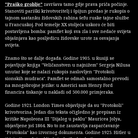
"Praško groblje"
završava tamo gdje prava priča počinje.
Stanoviti pariški krivotvoritelj i špijun predao je rukopis o
tajnom sastanku židovskih rabina šefu ruske tajne službe
u Francuskoj. Pod temelje XX stoljeća uskoro će biti
postavljena bomba: pamflet koji sva zla i sve nedaće svijeta
objašnjava kao posljedicu židovske urote za osvajanja
svijeta.
Znamo što se dalje događa. Godine 1905. u Rusiji se
pojavljuje knjiga "Veličanstven u najnižem" Sergeja Nilusa
unutar koje se nalazi rukopis naslovljen "Protokoli
sionskih mudraca". Pamflet se odmah samostalno prevodi
na mnogobrojne jezike: u Americi sam Henry Ford
financira tiskanje u nakladi od 500.000 primjeraka.
Godine 1921. London Times objavljuje da su "Protokoli"
krivotvorina. Jedan dio teksta očigledno je prepisan iz
kritike Napoleona III "Dijalog u paklu" Mauricea Jolya,
objavljene još 1864. No to ne zaustavlja rasparčavanje
"Protokola" kao izvornog dokumenta. Godine 1925. Hitler u