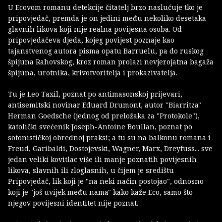
U Ecovom romanu detekcije čitatelj brzo naslućuje tko je
pripovjedač, premda je on jedini među nekoliko desetaka
glavnih likova koji nije realna povijesna osoba. Od
pripovjedačeva djeda, kojeg povijest poznaje kao
tajanstvenog autora pisma opatu Barruelu, pa do ruskog
špijuna Rahovskog, kroz roman prolazi nevjerojatna bagaža
špijuna, urotnika, krivotvoritelja i prokazivatelja.
Tu je Leo Taxil, poznat po antimasonskoj prijevari,
antisemitski novinar Eduard Drumont, autor "Biarritza"
Herman Goedsche (jednog od preložaka za "Protokole"),
katolički svećenik Joseph-Antoine Boullan, poznat po
sotonističkoj obrednoj praksi; a tu su na balkonu romana i
Freud, Garibaldi, Dostojevski, Wagner, Marx, Dreyfuss... sve
jedan veliki kovitlac više ili manje poznatih povijesnih
likova, slavnih ili zloglasnih, u čijem je središtu
Pripovjedač, lik koji je "na neki način postojao", odnosno
koji je "još uvijek među nama" kako kaže Eco, samo što
njegov povijesni identitet nije poznat.