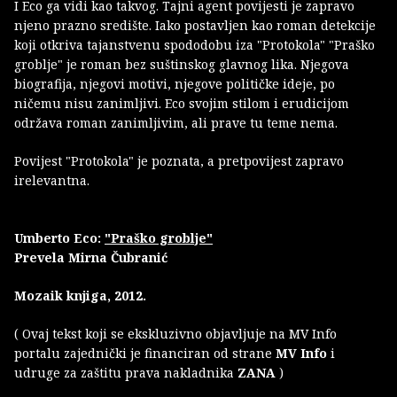
I Eco ga vidi kao takvog. Tajni agent povijesti je zapravo
njeno prazno središte. Iako postavljen kao roman detekcije
koji otkriva tajanstvenu spododobu iza "Protokola" "Praško
groblje" je roman bez suštinskog glavnog lika. Njegova
biografija, njegovi motivi, njegove političke ideje, po
ničemu nisu zanimljivi. Eco svojim stilom i erudicijom
održava roman zanimljivim, ali prave tu teme nema.
Povijest "Protokola" je poznata, a pretpovijest zapravo
irelevantna.
Umberto Eco:
"Praško groblje"
Prevela Mirna Čubranić
Mozaik knjiga, 2012.
( Ovaj tekst koji se ekskluzivno objavljuje na MV Info
portalu zajednički je financiran od strane
MV Info
i
udruge za zaštitu prava nakladnika
ZANA
)