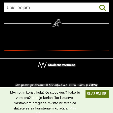
Moderna vremena
Sva prava pridržana © MV Info d.o.o. 2026. • Kriv je
Fiktiv
Mvinfo.hr koristi kolačiće („cookies“) kako bi
SLAŽEM SE
O nama
•
Pomoć
•
Uvjeti korištenja
•
RSS kanali
vam pružio bolje korisničko iskustvo.
Nastavkom pregleda mvinfo.hr stranica
Potraži nas na:
slažete se sa korištenjem kolačića.
Više