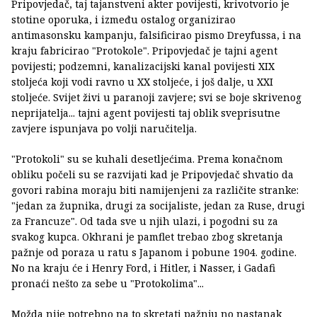
Pripovjedač, taj tajanstveni akter povijesti, krivotvorio je
stotine oporuka, i između ostalog organizirao
antimasonsku kampanju, falsificirao pismo Dreyfussa, i na
kraju fabricirao "Protokole". Pripovjedač je tajni agent
povijesti; podzemni, kanalizacijski kanal povijesti XIX
stoljeća koji vodi ravno u XX stoljeće, i još dalje, u XXI
stoljeće. Svijet živi u paranoji zavjere; svi se boje skrivenog
neprijatelja... tajni agent povijesti taj oblik sveprisutne
zavjere ispunjava po volji naručitelja.
"Protokoli" su se kuhali desetljećima. Prema konačnom
obliku počeli su se razvijati kad je Pripovjedač shvatio da
govori rabina moraju biti namijenjeni za različite stranke:
"jedan za župnika, drugi za socijaliste, jedan za Ruse, drugi
za Francuze". Od tada sve u njih ulazi, i pogodni su za
svakog kupca. Okhrani je pamflet trebao zbog skretanja
pažnje od poraza u ratu s Japanom i pobune 1904. godine.
No na kraju će i Henry Ford, i Hitler, i Nasser, i Gadafi
pronaći nešto za sebe u "Protokolima"...
Možda nije potrebno na to skretati pažnju no nastanak