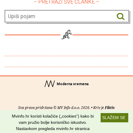
– PRETRAŽI SVE ČLANKE –
Moderna vremena
Sva prava pridržana © MV Info d.o.o. 2026. • Kriv je
Fiktiv
Mvinfo.hr koristi kolačiće („cookies“) kako bi
SLAŽEM SE
O nama
•
Pomoć
•
Uvjeti korištenja
•
RSS kanali
vam pružio bolje korisničko iskustvo.
Nastavkom pregleda mvinfo.hr stranica
Potraži nas na: