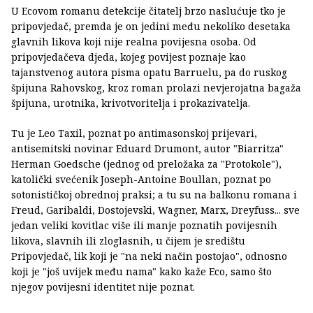
U Ecovom romanu detekcije čitatelj brzo naslućuje tko je
pripovjedač, premda je on jedini među nekoliko desetaka
glavnih likova koji nije realna povijesna osoba. Od
pripovjedačeva djeda, kojeg povijest poznaje kao
tajanstvenog autora pisma opatu Barruelu, pa do ruskog
špijuna Rahovskog, kroz roman prolazi nevjerojatna bagaža
špijuna, urotnika, krivotvoritelja i prokazivatelja.
Tu je Leo Taxil, poznat po antimasonskoj prijevari,
antisemitski novinar Eduard Drumont, autor "Biarritza"
Herman Goedsche (jednog od preložaka za "Protokole"),
katolički svećenik Joseph-Antoine Boullan, poznat po
sotonističkoj obrednoj praksi; a tu su na balkonu romana i
Freud, Garibaldi, Dostojevski, Wagner, Marx, Dreyfuss... sve
jedan veliki kovitlac više ili manje poznatih povijesnih
likova, slavnih ili zloglasnih, u čijem je središtu
Pripovjedač, lik koji je "na neki način postojao", odnosno
koji je "još uvijek među nama" kako kaže Eco, samo što
njegov povijesni identitet nije poznat.