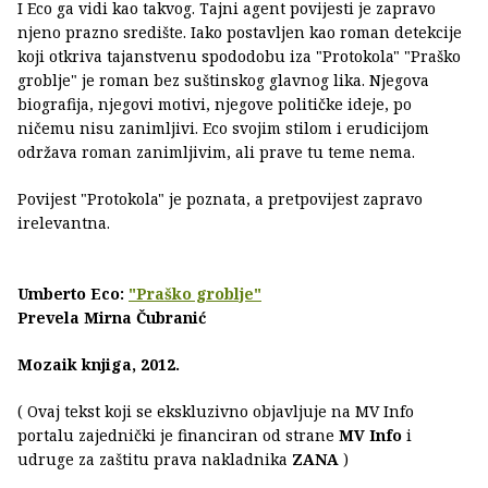
I Eco ga vidi kao takvog. Tajni agent povijesti je zapravo
njeno prazno središte. Iako postavljen kao roman detekcije
koji otkriva tajanstvenu spododobu iza "Protokola" "Praško
groblje" je roman bez suštinskog glavnog lika. Njegova
biografija, njegovi motivi, njegove političke ideje, po
ničemu nisu zanimljivi. Eco svojim stilom i erudicijom
održava roman zanimljivim, ali prave tu teme nema.
Povijest "Protokola" je poznata, a pretpovijest zapravo
irelevantna.
Umberto Eco:
"Praško groblje"
Prevela Mirna Čubranić
Mozaik knjiga, 2012.
( Ovaj tekst koji se ekskluzivno objavljuje na MV Info
portalu zajednički je financiran od strane
MV Info
i
udruge za zaštitu prava nakladnika
ZANA
)