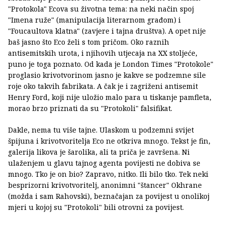
"Protokola" Ecova su životna tema: na neki način spoj
"Imena ruže" (manipulacija literarnom građom) i
"Foucaultova klatna" (zavjere i tajna društva). A opet nije
baš jasno što Eco želi s tom pričom. Oko raznih
antisemitskih urota, i njihovih utjecaja na XX stoljeće,
puno je toga poznato. Od kada je London Times "Protokole"
proglasio krivotvorinom jasno je kakve se podzemne sile
roje oko takvih fabrikata. A čak je i zagriženi antisemit
Henry Ford, koji nije uložio malo para u tiskanje pamfleta,
morao brzo priznati da su "Protokoli" falsifikat.
Dakle, nema tu više tajne. Ulaskom u podzemni svijet
špijuna i krivotvoritelja Eco ne otkriva mnogo. Tekst je fin,
galerija likova je šarolika, ali ta priča je završena. Ni
ulaženjem u glavu tajnog agenta povijesti ne dobiva se
mnogo. Tko je on bio? Zapravo, nitko. Ili bilo tko. Tek neki
besprizorni krivotvoritelj, anonimni "štancer" Okhrane
(možda i sam Rahovski), beznačajan za povijest u onolikoj
mjeri u kojoj su "Protokoli" bili otrovni za povijest.