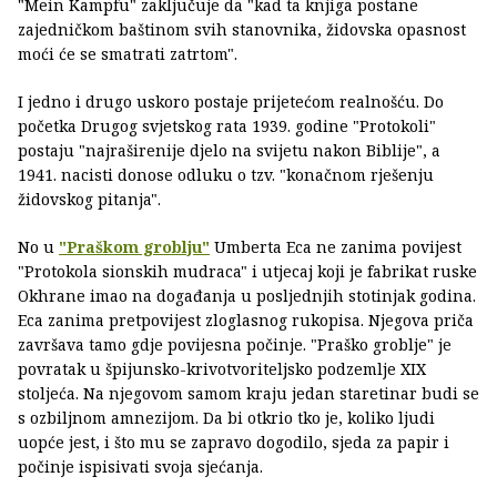
"Mein Kampfu" zaključuje da "kad ta knjiga postane
zajedničkom baštinom svih stanovnika, židovska opasnost
moći će se smatrati zatrtom".
I jedno i drugo uskoro postaje prijetećom realnošću. Do
početka Drugog svjetskog rata 1939. godine "Protokoli"
postaju "najraširenije djelo na svijetu nakon Biblije", a
1941. nacisti donose odluku o tzv. "konačnom rješenju
židovskog pitanja".
No u
"Praškom groblju"
Umberta Eca ne zanima povijest
"Protokola sionskih mudraca" i utjecaj koji je fabrikat ruske
Okhrane imao na događanja u posljednjih stotinjak godina.
Eca zanima pretpovijest zloglasnog rukopisa. Njegova priča
završava tamo gdje povijesna počinje. "Praško groblje" je
povratak u špijunsko-krivotvoriteljsko podzemlje XIX
stoljeća. Na njegovom samom kraju jedan staretinar budi se
s ozbiljnom amnezijom. Da bi otkrio tko je, koliko ljudi
uopće jest, i što mu se zapravo dogodilo, sjeda za papir i
počinje ispisivati svoja sjećanja.