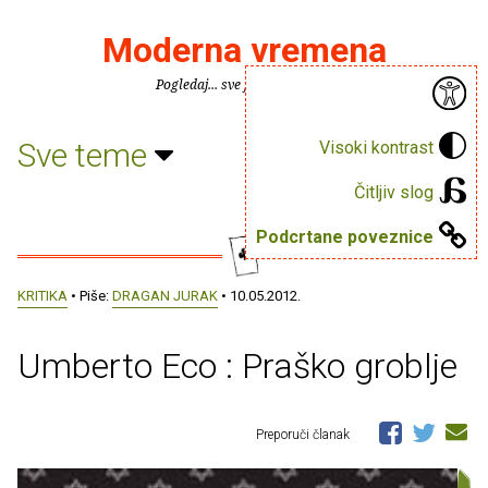
Moderna vremena
Pogledaj... sve je puno knjiga.
Sve teme
Visoki kontrast
Čitljiv slog
Podcrtane poveznice
KRITIKA
• Piše:
DRAGAN JURAK
• 10.05.2012.
Umberto Eco : Praško groblje
Preporuči članak