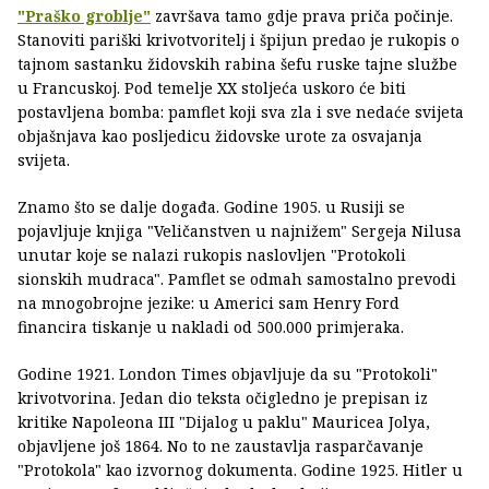
"Praško groblje"
završava tamo gdje prava priča počinje.
Stanoviti pariški krivotvoritelj i špijun predao je rukopis o
tajnom sastanku židovskih rabina šefu ruske tajne službe
u Francuskoj. Pod temelje XX stoljeća uskoro će biti
postavljena bomba: pamflet koji sva zla i sve nedaće svijeta
objašnjava kao posljedicu židovske urote za osvajanja
svijeta.
Znamo što se dalje događa. Godine 1905. u Rusiji se
pojavljuje knjiga "Veličanstven u najnižem" Sergeja Nilusa
unutar koje se nalazi rukopis naslovljen "Protokoli
sionskih mudraca". Pamflet se odmah samostalno prevodi
na mnogobrojne jezike: u Americi sam Henry Ford
financira tiskanje u nakladi od 500.000 primjeraka.
Godine 1921. London Times objavljuje da su "Protokoli"
krivotvorina. Jedan dio teksta očigledno je prepisan iz
kritike Napoleona III "Dijalog u paklu" Mauricea Jolya,
objavljene još 1864. No to ne zaustavlja rasparčavanje
"Protokola" kao izvornog dokumenta. Godine 1925. Hitler u