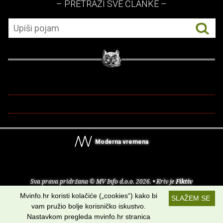
– PRETRAŽI SVE ČLANKE –
Moderna vremena
Sva prava pridržana © MV Info d.o.o. 2026. • Kriv je
Fiktiv
Mvinfo.hr koristi kolačiće („cookies“) kako bi
SLAŽEM SE
O nama
•
Pomoć
•
Uvjeti korištenja
•
RSS kanali
vam pružio bolje korisničko iskustvo.
Nastavkom pregleda mvinfo.hr stranica
Potraži nas na: