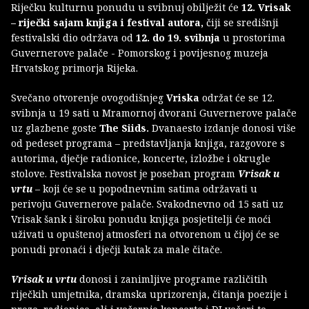
Riječku kulturnu ponudu u svibnuj obilježit će
12. Vrisak
– riječki sajam knjiga i festival autora,
čiji se središnji
festivalski dio održava od
12. do 19. svibnja
u prostorima
Guvernerove palače - Pomorskog i povijesnog muzeja
Hrvatskog primorja Rijeka.
Svečano otvorenje ovogodišnjeg
Vriska
održat će se 12.
svibnja u 19 sati u Mramornoj dvorani Guvernerove palače
uz glazbene goste
The Siids.
Dvanaesto izdanje donosi više
od pedeset programa – predstavljanja knjiga, razgovore s
autorima, dječje radionice, koncerte, izložbe i okrugle
stolove. Festivalska novost je poseban program
Vrisak u
vrtu
– koji će se u popodnevnim satima održavati u
perivoju Guvernerove palače. Svakodnevno od 15 sati uz
Vrisak šank i široku ponudu knjiga posjetitelji će moći
uživati u opuštenoj atmosferi na otvorenom u čijoj će se
ponudi pronaći i dječji kutak za male čitače.
Vrisak u vrtu
donosi i zanimljive programe različitih
riječkih umjetnika, dramska uprizorenja, čitanja poezije i