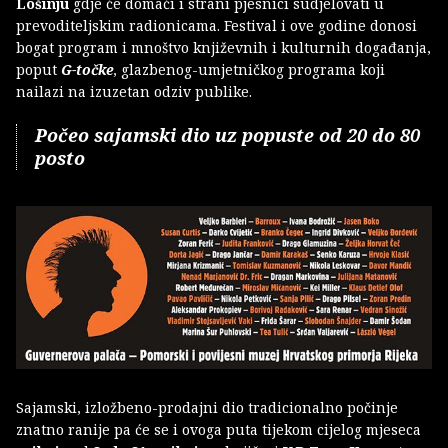
Lošinju
gdje će domaći i strani pjesnici sudjelovati u
prevoditeljskim radionicama. Festival i ove godine donosi
bogat program i mnoštvo književnih i kulturnih događanja,
poput
G-točke
, glazbenog-umjetničkog programa koji
nailazi na izuzetan odziv publike.
Počeo sajamski dio uz popuste od 20 do 80
posto
Sajamski, izložbeno-prodajni dio tradicionalno počinje
znatno ranije pa će se i ovoga puta tijekom cijelog mjeseca