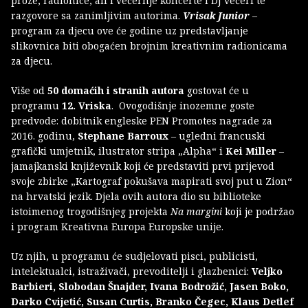
proze, radionice, ali i večernje koncerte i DJ večeri te
razgovore sa zanimljivim autorima.
Vrisak Junior
–
program za djecu ove će godine uz predstavljanje
slikovnica biti obogaćen brojnim kreativnim radionicama
za djecu.
Više od
50 domaćih i stranih autora
gostovat će u
programu
12. Vriska
. Ovogodišnje inozemne goste
predvode: dobitnik engleske PEN Promotes nagrade za
2016. godinu,
Stephane Barroux
– ugledni francuski
grafički umjetnik, ilustrator stripa „Alpha“ i
Kei Miller
–
jamajkanski književnik koji će predstaviti prvi prijevod
svoje zbirke „Kartograf pokušava mapirati svoj put u Zion“
na hrvatski jezik. Djela ovih autora dio su biblioteke
istoimenog trogodišnjeg projekta
Na margini
koji je podržao
i program Kreativna Europa Europske unije.
Uz njih, u programu će sudjelovati pisci, publicisti,
intelektualci, istraživači, prevoditelji i glazbenici:
Veljko
Barbieri, Slobodan Šnajder, Ivana Bodrožić, Jasen Boko,
Darko Cvijetić, Susan Curtis, Branko Čegec, Klaus Detlef