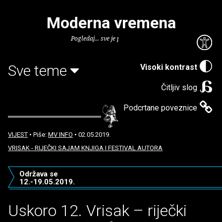
Moderna vremena
Pogledaj... sve je puno knjiga.
Sve teme
Visoki kontrast
Čitljiv slog
Podcrtane poveznice
VIJEST
• Piše:
MV INFO
• 02.05.2019.
VRISAK - RIJEČKI SAJAM KNJIGA I FESTIVAL AUTORA
Održava se
12.-19.05.2019.
Uskoro 12. Vrisak – riječki