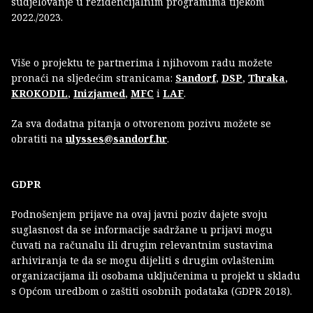
sudjelovanje u rezidencijalnim programima tijekom
2022./2023.
Više o projektu te partnerima i njihovom radu možete
pronaći na sljedećim stranicama:
Sandorf
,
DSP
,
Thraka
,
KROKODIL
,
Inizjamed
,
MFC
i
LAF
.
Za sva dodatna pitanja o otvorenom pozivu možete se
obratiti na
ulysses@sandorf.hr
.
GDPR
Podnošenjem prijave na ovaj javni poziv dajete svoju
suglasnost da se informacije sadržane u prijavi mogu
čuvati na računalu ili drugim relevantnim sustavima
arhiviranja te da se mogu dijeliti s drugim ovlaštenim
organizacijama ili osobama uključenima u projekt u skladu
s Općom uredbom o zaštiti osobnih podataka (GDPR 2018).