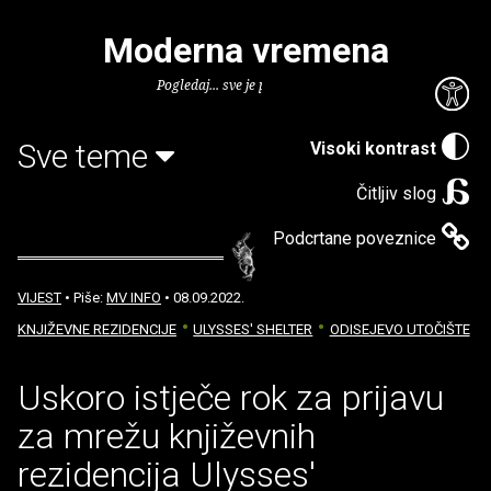
Moderna vremena
Pogledaj... sve je puno knjiga.
Sve teme
Visoki kontrast
Čitljiv slog
Podcrtane poveznice
VIJEST
• Piše:
MV INFO
• 08.09.2022.
KNJIŽEVNE REZIDENCIJE
ULYSSES' SHELTER
ODISEJEVO UTOČIŠTE
Uskoro istječe rok za prijavu
za mrežu književnih
rezidencija Ulysses'