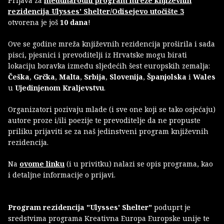
Prijava za
međunarodni program mreže književnih
rezidencija Ulysses' Shelter/Odisejevo utočište 3
otvorena je još
10 dana
!
Ove se godine mreža književnih rezidencija proširila i sada
pisci, pjesnici i prevoditelji iz Hrvatske mogu birati
lokaciju boravka između sljedećih šest europskih zemalja:
Češka
,
Grčka
,
Malta
,
Srbija
,
Slovenija
,
Španjolska
i
Wales
u
Ujedinjenom Kraljevstvu
.
Organizatori pozivaju mlade (i sve one koji se tako osjećaju)
autore proze i/ili poezije te prevoditelje da ne propuste
priliku prijaviti se za naš jedinstveni program književnih
rezidencija.
Na
ovome linku
(i u privitku) nalazi se opis programa, kao
i detaljne informacije o prijavi.
Program rezidencija "Ulysses' Shelter"
poduprt je
sredstvima programa Kreativna Europa Europske unije te