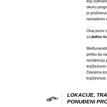
koji sufinan
okviru pro
je proširen
nevladinim o
Ovaj poziv 
za
jednu re
Međunarodna
priliku da r
rezidenciju 
književnost 
čitanjima kn
književnost.
LOKACIJE, TR
PONUĐENI PR