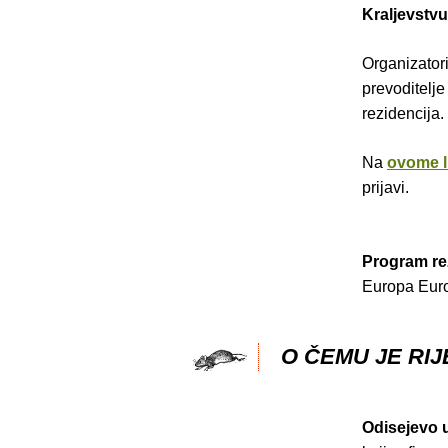
Kraljevstvu
Organizatori
prevoditelje
rezidencija.
Na
ovome l
prijavi.
Program rez
Europa Euro
O ČEMU JE RIJ
Odisejevo u