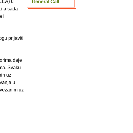
EA) u
General Call
cija sada
a i
gu prijaviti
torima daje
jama. Svaku
nih uz
ovanja u
a vezanim uz