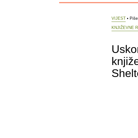
VIJEST
• Piš
KNJIŽEVNE R
Uskor
knjiž
Shelt