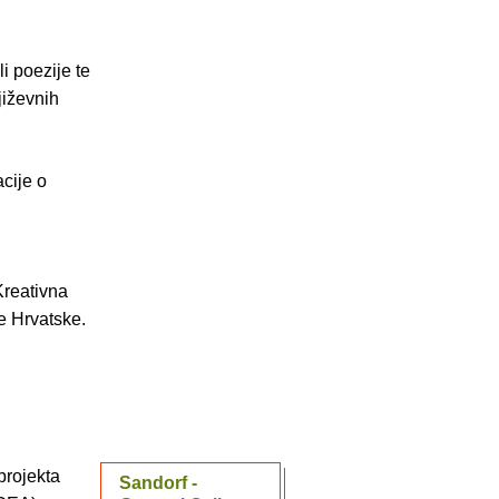
i poezije te
jiževnih
acije o
Kreativna
e Hrvatske.
projekta
Sandorf -