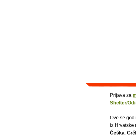
Prijava za
m
Shelter/Odi
Ove se godin
iz Hrvatske 
Češka
,
Grč