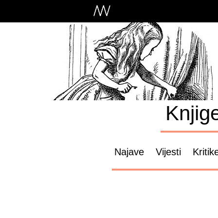
Knjig
Najave
Vijesti
Kritik