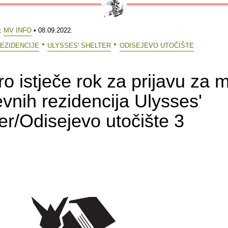
e:
MV INFO
• 08.09.2022.
EZIDENCIJE
ULYSSES' SHELTER
ODISEJEVO UTOČIŠTE
o istječe rok za prijavu za 
evnih rezidencija Ulysses'
er/Odisejevo utočište 3