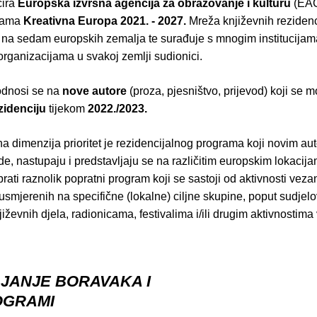
cira
Europska izvršna agencija za obrazovanje i kulturu
(EAC
grama
Kreativna Europa 2021. - 2027.
Mreža književnih reziden
a na sedam europskih zemalja te surađuje s mnogim institucijam
rganizacijama u svakoj zemlji sudionici.
odnosi se na
nove autore
(proza, pjesništvo, prijevod) koji se mo
zidenciju
tijekom
2022./2023.
 dimenzija prioritet je rezidencijalnog programa koji novim au
ade, nastupaju i predstavljaju se na različitim europskim lokaci
prati raznolik popratni program koji se sastoji od aktivnosti veza
usmjerenih na specifične (lokalne) ciljne skupine, poput sudjel
jiževnih djela, radionicama, festivalima i/ili drugim aktivnostim
AJANJE BORAVAKA I
OGRAMI