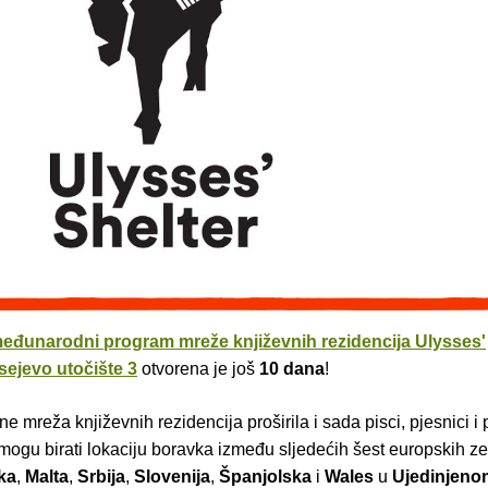
eđunarodni program mreže književnih rezidencija Ulysses'
sejevo utočište 3
otvorena je još
10 dana
!
e mreža književnih rezidencija proširila i sada pisci, pjesnici i p
mogu birati lokaciju boravka između sljedećih šest europskih z
ka
,
Malta
,
Srbija
,
Slovenija
,
Španjolska
i
Wales
u
Ujedinjeno