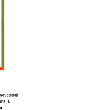
revoditelji
emalja:
m