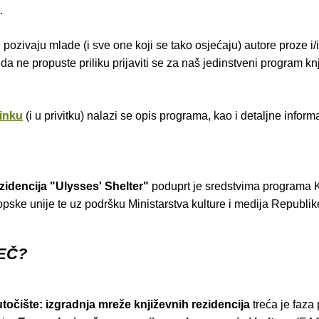
.
 pozivaju mlade (i sve one koji se tako osjećaju) autore proze i/il
 da ne propuste priliku prijaviti se za naš jedinstveni program kn
inku
(i u privitku) nalazi se opis programa, kao i detaljne inform
idencija "Ulysses' Shelter"
poduprt je sredstvima programa 
pske unije te uz podršku Ministarstva kulture i medija Republik
EČ?
točište: izgradnja mreže književnih rezidencija
treća je faza 