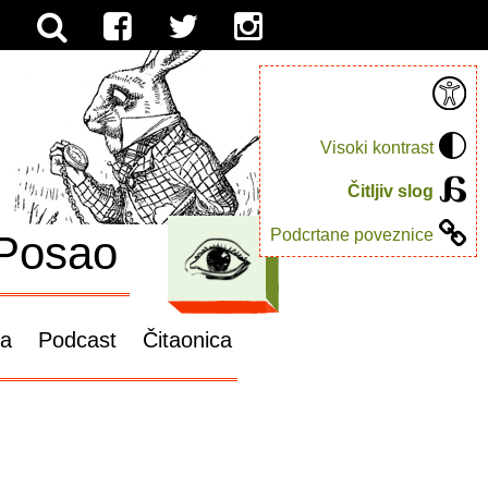
Visoki kontrast
Čitljiv slog
Podcrtane poveznice
Posao
ga
Podcast
Čitaonica