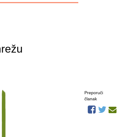
mrežu
Preporuči
članak