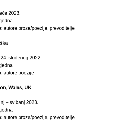
jeće 2023.
 tjedna
: autore proze/poezije, prevoditelje
eška
- 24. studenog 2022.
 tjedna
: autore poezije
on, Wales, UK
anj – svibanj 2023.
 tjedna
: autore proze/poezije, prevoditelje