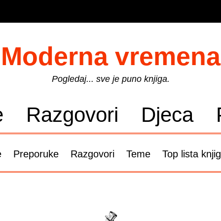
Moderna vremena
Pogledaj... sve je puno knjiga.
e
Razgovori
Djeca
e
Preporuke
Razgovori
Teme
Top lista knji