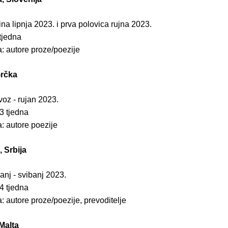
ina lipnja 2023. i prva polovica rujna 2023.
 tjedna
: autore proze/poezije
Grčka
voz - rujan 2023.
-3 tjedna
: autore poezije
 Srbija
čanj - svibanj 2023.
-4 tjedna
: autore proze/poezije, prevoditelje
 Malta