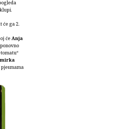
 pogleda
klupi.
 će ga 2.
joj će
Anja
k ponovno
oetomatu“
omirka
 s pjesmama