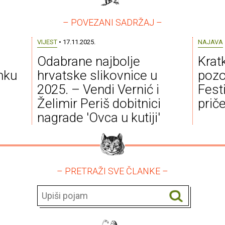
– POVEZANI SADRŽAJ –
VIJEST
• 17.11.2025.
NAJAVA
Odabrane najbolje
Kratk
nku
hrvatske slikovnice u
pozo
2025. – Vendi Vernić i
Fest
Želimir Periš dobitnici
prič
nagrade 'Ovca u kutiji'
– PRETRAŽI SVE ČLANKE –