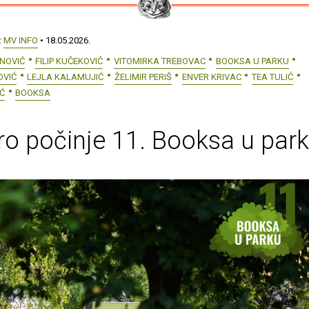
:
MV INFO
• 18.05.2026.
NOVIĆ
FILIP KUČEKOVIĆ
VITOMIRKA TREBOVAC
BOOKSA U PARKU
OVIĆ
LEJLA KALAMUJIĆ
ŽELIMIR PERIŠ
ENVER KRIVAC
TEA TULIĆ
Ć
BOOKSA
o počinje 11. Booksa u par