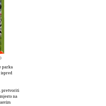
ć)
e parka
 ispred
 pretvoriti
 mjesto na
 sasvim