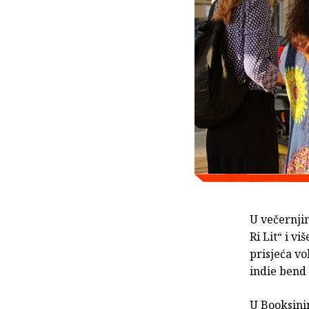
U večernjim
Ri Lit“ i v
prisjeća vo
indie bend 
U Booksinim