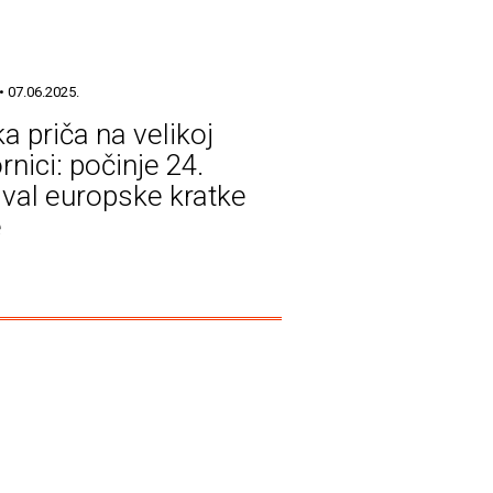
• 07.06.2025.
a priča na velikoj
rnici: počinje 24.
ival europske kratke
e