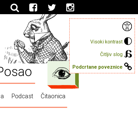
Visoki kontrast
Čitljiv slog
Posao
Podcrtane poveznice
ga
Podcast
Čitaonica