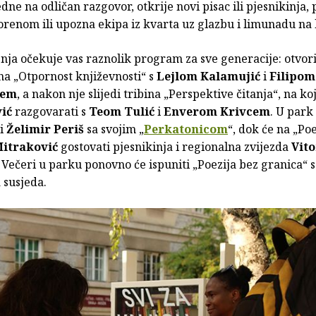
edne na odličan razgovor, otkrije novi pisac ili pjesnikinja,
orenom ili upozna ekipa iz kvarta uz glazbu i limunadu na 
nja očekuje vas raznolik program za sve generacije: otvorit
ina „Otpornost književnosti“ s
Lejlom Kalamujić
i
Filipom
ćem
, a nakon nje slijedi tribina „Perspektive čitanja“, na ko
ić
razgovarati s
Teom Tulić
i
Enverom Krivcem
. U par
ni
Želimir Periš
sa svojim „
Perkatonicom
“, dok će na „P
Mitraković
gostovati pjesnikinja i regionalna zvijezda
Vit
. Večeri u parku ponovno će ispuniti „Poezija bez granica“
 susjeda.