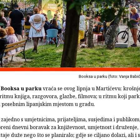
Booksa u parku (foto: Vanja Babi
a
Booksa u parku
vraća se ovog lipnja u Martićevu: krošnj
 ritmu knjiga, razgovora, glazbe, filmova; u ritmu koji park
i posebnim lipanjskim mjestom u gradu.
, zajedno s umjetnicima, prijateljima, susjedima i publikom,
reni dnevni boravak za književnost, umjetnost i druženje,
taje duže nego što se planiralo; gdje se ciljano dolazi, ali i