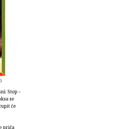
ć)
ni: Stop –
oksa se
tupit će
e priča