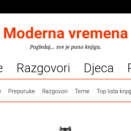
Moderna vremena
Pogledaj... sve je puno knjiga.
e
Razgovori
Djeca
e
Preporuke
Razgovori
Teme
Top lista knji