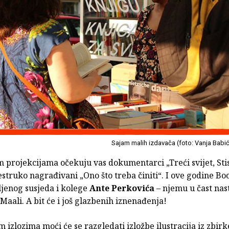
Sajam malih izdavača (foto: Vanja Babi
 projekcijama očekuju vas dokumentarci „Treći svijet, Stis
išestruko nagrađivani „Ono što treba činiti“. I ove godine Bo
ljenog susjeda i kolege
Ante Perkovića
– njemu u čast nas
Maali. A bit će i još glazbenih iznenađenja!
 izlozima moći će se razgledati izložbe ilustracija iz zbirk