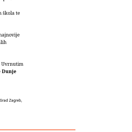
h škola te
najnovije
lih
 s Uvrnutim
e
Dunje
 Grad Zagreb,