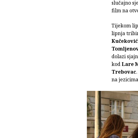
slučajno sj
film na otv
Tijekom lip
lipnja trib
Kučekovi
Tomljenov
dolazi sjaj
kod
Lare 
Trebovac
na jezicima