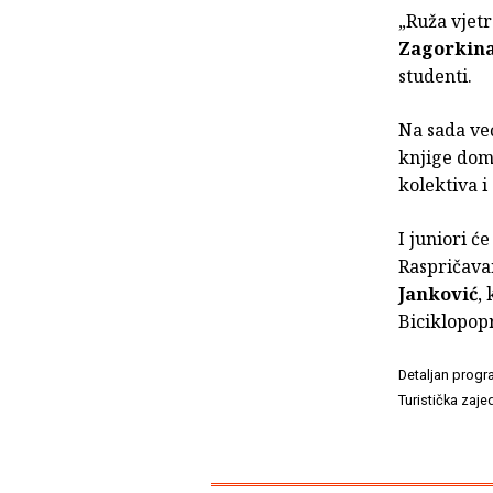
„Ruža vjet
Zagorkina
studenti.
Na sada ve
knjige doma
kolektiva i
I juniori ć
Raspričavan
Janković
, 
Biciklopopr
Detaljan progr
Turistička zaj