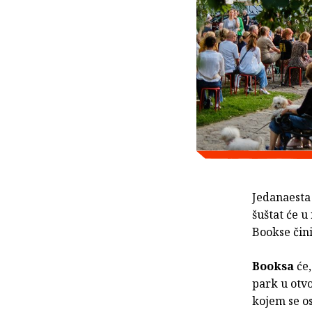
Jedanaest
šuštat će u
Bookse čin
Booksa
će
park u otvo
kojem se os