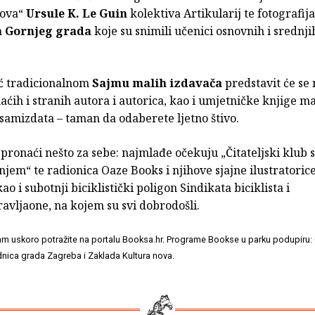
rova“
Ursule K. Le Guin
kolektiva Artikularij te fotografija
 Gornjeg grada
koje su snimili učenici osnovnih i srednji
ć tradicionalnom
Sajmu malih izdavača
predstavit će se 
ćih i stranih autora i autorica, kao i umjetničke knjige ma
 samizdata – taman da odaberete ljetno štivo.
e pronaći nešto za sebe: najmlađe očekuju „Čitateljski klub
jem“ te radionica Oaze Books i njihove sjajne ilustratoric
kao i subotnji biciklistički poligon Sindikata biciklista i
avljaone, na kojem su svi dobrodošli.
am uskoro potražite na portalu Booksa.hr. Programe Bookse u parku podupiru:
ednica grada Zagreba i Zaklada Kultura nova.