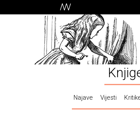
Knjig
Najave
Vijesti
Kritik