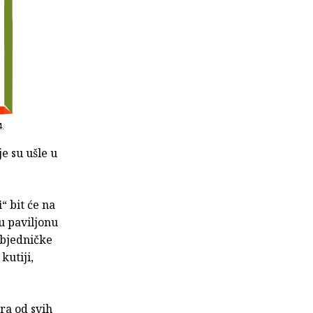
4.
je su ušle u
i
“ bit će na
u paviljonu
objedničke
kutiji,
ra od svih