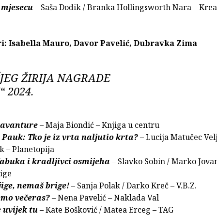
 mjesecu
– Saša Dodik / Branka Hollingsworth Nara – Krea
ri: Isabella Mauro, Davor Pavelić, Dubravka Zima
ČJEG ŽIRIJA NAGRADE
“ 2024.
 avanture
– Maja Biondić – Knjiga u centru
 Pauk: Tko je iz vrta naljutio krta?
– Lucija Matučec Velj
k – Planetopija
abuka i kradljivci osmijeha
– Slavko Sobin / Marko Jova
jige
jige, nemaš brige!
– Sanja Polak / Darko Kreč – V.B.Z.
mo večeras?
– Nena Pavelić – Naklada Val
 uvijek tu
– Kate Bošković / Matea Erceg – TAG