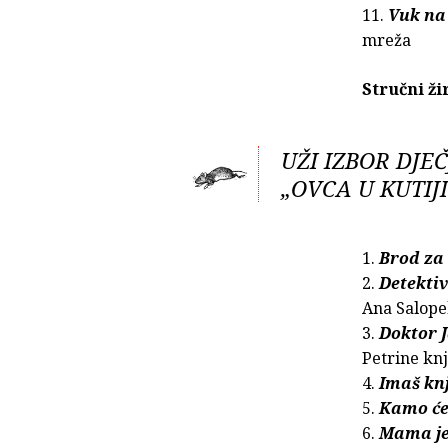
11.
Vuk na
mreža
Stručni ži
UŽI IZBOR DJE
„OVCA U KUTIJI
1.
Brod za
2.
Detektiv
Ana Salope
3.
Doktor J
Petrine kn
4.
Imaš kn
5.
Kamo će
6.
Mama je