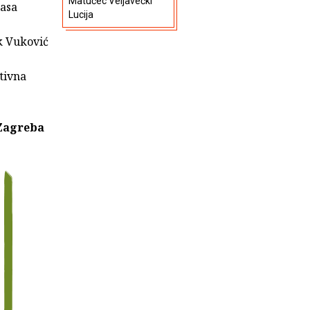
Matučec Veljavečki
rasa
Lucija
k Vuković
tivna
z Zagreba