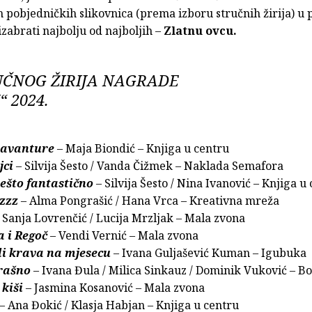
 pobjedničkih slikovnica (prema izboru stručnih žirija) u 
izabrati najbolju od najboljih –
Zlatnu ovcu.
RUČNOG ŽIRIJA NAGRADE
“ 2024.
 avanture
– Maja Biondić – Knjiga u centru
jci
– Silvija Šesto / Vanda Čižmek – Naklada Semafora
ešto fantastično
– Silvija Šesto / Nina Ivanović – Knjiga u
zzz
– Alma Pongrašić / Hana Vrca – Kreativna mreža
 Sanja Lovrenčić / Lucija Mrzljak – Mala zvona
 i Regoč
– Vendi Vernić – Mala zvona
li krava na mjesecu
– Ivana Guljašević Kuman – Igubuka
trašno
– Ivana Đula / Milica Sinkauz / Dominik Vuković – B
 kiši
– Jasmina Kosanović – Mala zvona
– Ana Đokić / Klasja Habjan – Knjiga u centru