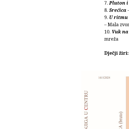
7.
Pluton i
8.
Srećica
9.
U ritmu
– Mala zvo
10.
Vuk na
mreža
Dječji žir