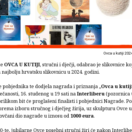
Ovca u kutiji 202
de
OVCA U KUTIJI
, stručni i dječji, odabrao je slikovnice ko
a najbolju hrvatsku slikovnicu u 2024. godini.
 pobjednika te dodjela nagrada i priznanja „
Ovca u kutij
ečanosti, 16. studenog u 19 sati na
Interliberu
(pozornica 
prilikom bit će proglašeni finalisti i pobjednici Nagrade. P
prema izboru stručnog i dječjeg žirija, uz skulpturu Ovce u 
novčani dio nagrade u iznosu od
1000 eura
.
-te, jubilarne Ovce posebni stručni žiri će nakon Interlibe