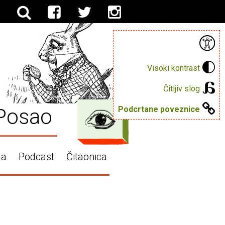
Visoki kontrast
Čitljiv slog
Posao
Podcrtane poveznice
ga
Podcast
Čitaonica