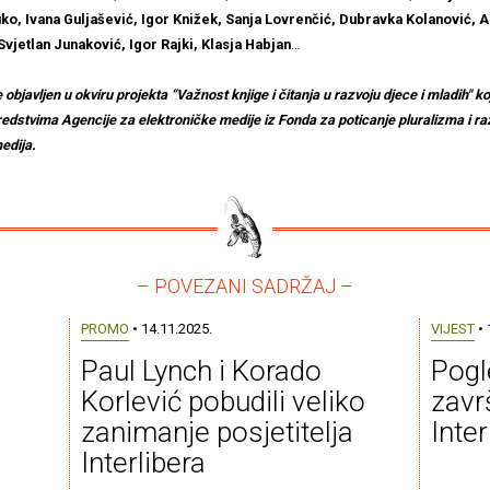
ko, Ivana Guljašević, Igor Knižek, Sanja Lovrenčić, Dubravka Kolanović, A
 Svjetlan Junaković, Igor Rajki, Klasja Habjan
…
 objavljen u okviru projekta “Važnost knjige i čitanja u razvoju djece i mladih" koj
redstvima Agencije za elektroničke medije iz Fonda za poticanje pluralizma i r
edija.
– POVEZANI SADRŽAJ –
PROMO
• 14.11.2025.
VIJEST
• 
Paul Lynch i Korado
Pogl
Korlević pobudili veliko
zavr
zanimanje posjetitelja
Inter
Interlibera