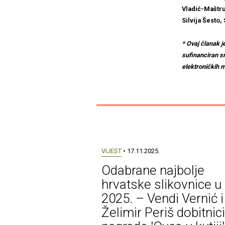
Vladić-Maštru
Silvija Šesto,
* Ovaj članak je
sufinanciran s
elektroničkih m
VIJEST
• 17.11.2025.
Odabrane najbolje
hrvatske slikovnice u
2025. – Vendi Vernić i
Želimir Periš dobitnici