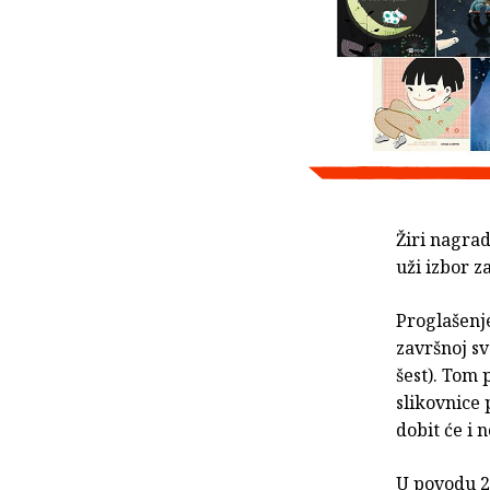
Žiri nagra
uži izbor z
Proglašenje
završnoj sv
šest). Tom 
slikovnice 
dobit će i 
U povodu 20