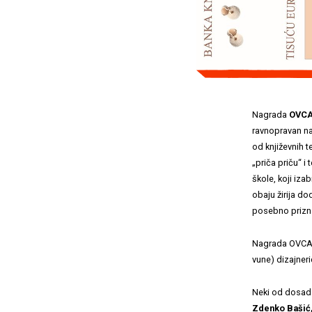
Nagrada
OVCA
ravnopravan nač
od književnih t
„priča priču“ i 
škole, koji iza
obaju žirija d
posebno prizna
Nagrada OVCA U 
vune) dizajner
Neki od dosad
Zdenko Bašić,