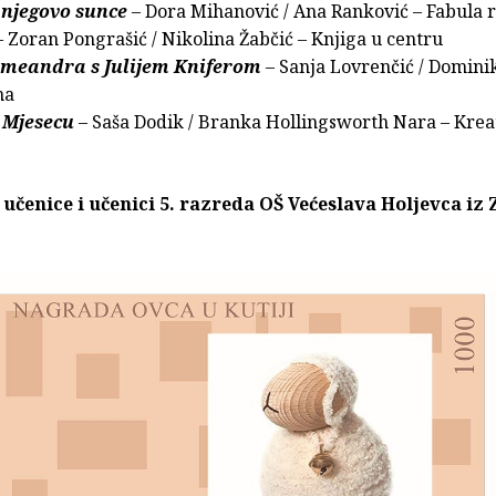
 njegovo sunce
– Dora Mihanović / Ana Ranković – Fabula 
– Zoran Pongrašić / Nikolina Žabčić – Knjiga u centru
 meandra s Julijem Kniferom
– Sanja Lovrenčić / Domini
na
 Mjesecu
– Saša Dodik / Branka Hollingsworth Nara – Krea
i: učenice i učenici 5. razreda OŠ Većeslava Holjevca i