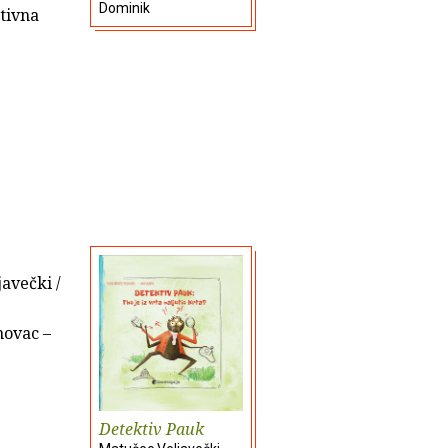
Dominik
tivna
avečki /
novac –
Detektiv Pauk