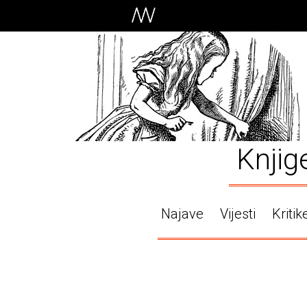
Knjig
Najave
Vijesti
Kritik