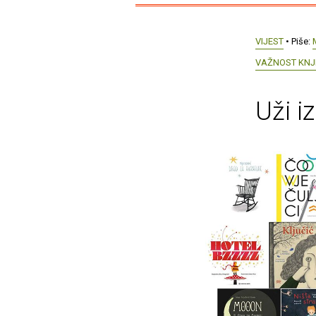
VIJEST
• Piše:
VAŽNOST KNJI
Uži i