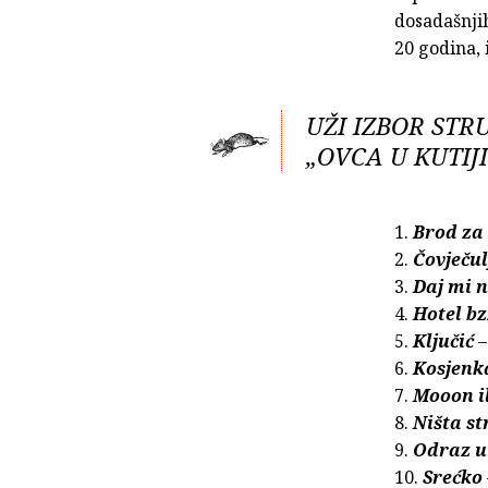
dosadašnjih
20 godina, 
UŽI IZBOR ST
„OVCA U KUTIJI
1.
Brod za
2.
Čovječul
3.
Daj mi n
4.
Hotel bz
5.
Ključić
–
6.
Kosjenka
7.
Mooon i
8.
Ništa s
9.
Odraz u
10.
Srećko