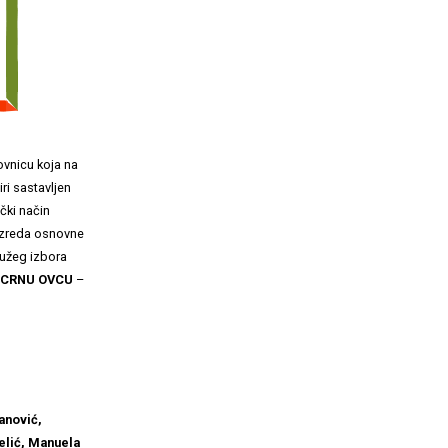
ovnicu koja na
ri sastavljen
ički način
 razreda osnovne
a užeg izbora
CRNU OVCU
–
anović,
elić, Manuela