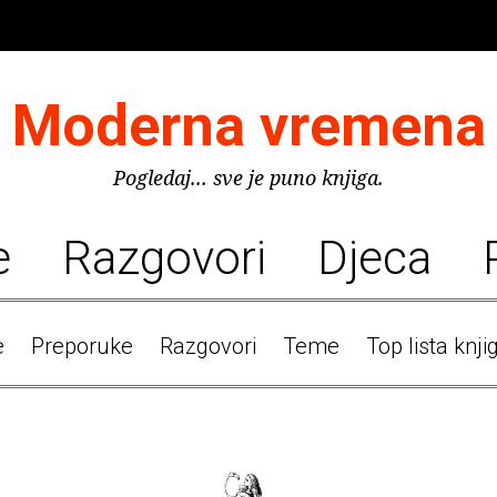
Moderna vremena
Pogledaj... sve je puno knjiga.
e
Razgovori
Djeca
e
Preporuke
Razgovori
Teme
Top lista knji