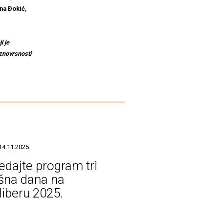
na Đokić,
i je
aznovrsnosti
14.11.2025.
edajte program tri
šna dana na
liberu 2025.