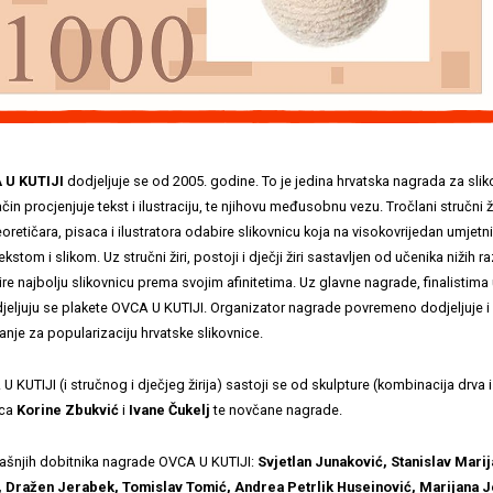
 U KUTIJI
dodjeljuje se od 2005. godine. To je jedina hrvatska nagrada za slik
in procjenjuje tekst i ilustraciju, te njihovu međusobnu vezu. Tročlani stručni ži
eoretičara, pisaca i ilustratora odabire slikovnicu koja na visokovrijedan umjetn
tekstom i slikom. Uz stručni žiri, postoji i dječji žiri sastavljen od učenika nižih
bire najbolju slikovnicu prema svojim afinitetima. Uz glavne nagrade, finalistim
odjeljuju se plakete OVCA U KUTIJI. Organizator nagrade povremeno dodjeljuje i
nje za popularizaciju hrvatske slikovnice.
KUTIJI (i stručnog i dječjeg žirija) sastoji se od skulpture (kombinacija drva i
ica
Korine Zbukvić
i
Ivane Čukelj
te novčane nagrade.
ašnjih dobitnika nagrade OVCA U KUTIJI:
Svjetlan Junaković, Stanislav Marij
 Dražen Jerabek, Tomislav Tomić, Andrea Petrlik Huseinović, Marijana J