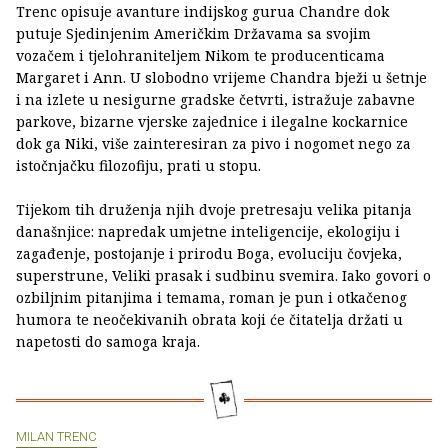
Trenc opisuje avanture indijskog gurua Chandre dok
putuje Sjedinjenim Američkim Državama sa svojim
vozačem i tjelohraniteljem Nikom te producenticama
Margaret i Ann. U slobodno vrijeme Chandra bježi u šetnje
i na izlete u nesigurne gradske četvrti, istražuje zabavne
parkove, bizarne vjerske zajednice i ilegalne kockarnice
dok ga Niki, više zainteresiran za pivo i nogomet nego za
istočnjačku filozofiju, prati u stopu.
Tijekom tih druženja njih dvoje pretresaju velika pitanja
današnjice: napredak umjetne inteligencije, ekologiju i
zagađenje, postojanje i prirodu Boga, evoluciju čovjeka,
superstrune, Veliki prasak i sudbinu svemira. Iako govori o
ozbiljnim pitanjima i temama, roman je pun i otkačenog
humora te neočekivanih obrata koji će čitatelja držati u
napetosti do samoga kraja.
MILAN TRENC