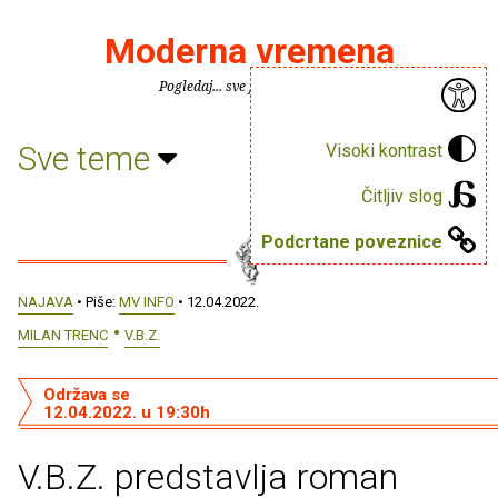
Moderna vremena
Pogledaj... sve je puno knjiga.
Sve teme
Visoki kontrast
Čitljiv slog
Podcrtane poveznice
NAJAVA
• Piše:
MV INFO
• 12.04.2022.
MILAN TRENC
V.B.Z.
Održava se
12.04.2022. u 19:30h
V.B.Z. predstavlja roman