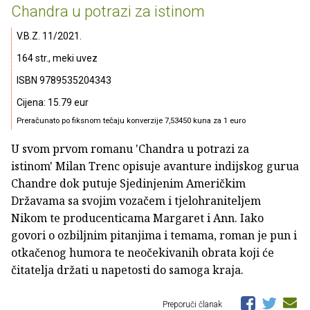
Chandra u potrazi za istinom
V.B.Z. 11/2021.
164 str., meki uvez
ISBN 9789535204343
Cijena: 15.79 eur
Preračunato po fiksnom tečaju konverzije 7,53450 kuna za 1 euro
U svom prvom romanu 'Chandra u potrazi za
istinom' Milan Trenc opisuje avanture indijskog gurua
Chandre dok putuje Sjedinjenim Američkim
Državama sa svojim vozačem i tjelohraniteljem
Nikom te producenticama Margaret i Ann. Iako
govori o ozbiljnim pitanjima i temama, roman je pun i
otkačenog humora te neočekivanih obrata koji će
čitatelja držati u napetosti do samoga kraja.
Preporuči članak