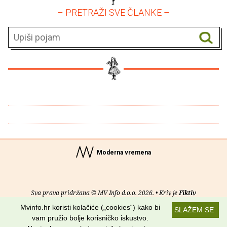
– PRETRAŽI SVE ČLANKE –
Moderna vremena
Sva prava pridržana © MV Info d.o.o. 2026. • Kriv je
Fiktiv
Mvinfo.hr koristi kolačiće („cookies“) kako bi
SLAŽEM SE
O nama
•
Pomoć
•
Uvjeti korištenja
•
RSS kanali
vam pružio bolje korisničko iskustvo.