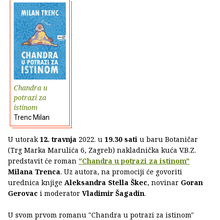
Chandra u
potrazi za
istinom
Trenc Milan
U utorak
12. travnja
2022. u
19.30 sati
u baru Botaničar
(Trg Marka Marulića 6, Zagreb) nakladnička kuća V.B.Z.
predstavit će roman
"Chandra u potrazi za istinom"
Milana Trenca
. Uz autora, na promociji će govoriti
urednica knjige
Aleksandra Stella Škec
, novinar
Goran
Gerovac
i moderator
Vladimir Šagadin
.
U svom prvom romanu "Chandra u potrazi za istinom"