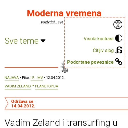
Moderna vremena
Pogledaj... sve je puno knjiga.
Sve teme
Visoki kontrast
Čitljiv slog
Podcrtane poveznice
NAJAVA
• Piše:
I.P. - MV
• 12.04.2012.
VADIM ZELAND
PLANETOPIJA
Održava se
14.04.2012.
Vadim Zeland i transurfing u