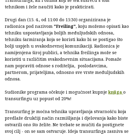
Transurfinga, ali i onima koji se tek susreću s tom
tehnikom i žele naučiti kako je prakticirati.
Drugi dan (15. 4., od 11:00 do 15:30) organizirana je
radionica pod nazivom
"Freiling"
, koju možemo opisati kao
tehniku uspostavljanja boljih međuljudskih odnosa,
tehniku šarmiranja koja se koristi kako bi se postigao što
bolji uspjeh u svakodnevnoj komunikaciji. Radionica je
namijenjena široj publici, a tehnika freilinga može se
koristiti u različitim svakodnevnim situacijama. Pomaže
nam popraviti odnose s roditeljia, poslodavcima,
partnerom, prijateljima, odnosno sve vrste međuljudskih
odnosa.
Sudionike programa očekuje i mogućnost kupnje
knjiga
o
transurfingu uz popust od 20%!
Transurfing je moćna tehnika upravljanja stvarnošću koja
predlaže drukčiji način razmišljanja i djelovanja kako biste
ostvarili ono što želite. Ne trebate se mučiti da postignete
svoj cilj - on se sam ostvaruje. Ideja transurfinga zasniva se