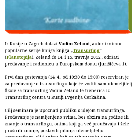
Iz Rusije u Zagreb dolazi
Vadim Zeland,
autor iznimno
popularne serije knjiga knjiga „
Transurfing
“
(
Planetopija
). Zeland će 14. i 15. travnja 2012., održati
predavanje i radionicu u Europskom domu (Jurišićeva 1).
Prvi dan gostovanja (14. 4., od 10:30 do 15:00) rezerviran je
za predavanje o transurfingu koje će voditi sam utemeljitelj
Škole za transurfing Vadim Zeland te trenerica iz
Transurfing centra u Rusiji Evgenija Čerkašina.
Cilj seminara je upoznati publiku s idejom transurfinga.
Predavanje je namijenjeno svima, bez obzira na godine ili
znanje o transurfingu, onima koji ga već proučavaju i žele
proširiti znanje, postaviti pitanja utemeljitelju