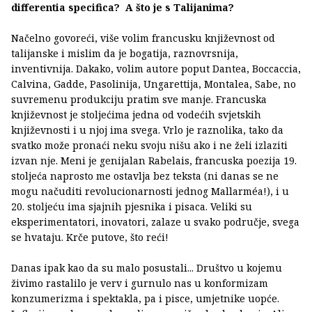
differentia specifica? A što je s Talijanima?
Načelno govoreći, više volim francusku književnost od
talijanske i mislim da je bogatija, raznovrsnija,
inventivnija. Dakako, volim autore poput Dantea, Boccaccia,
Calvina, Gadde, Pasolinija, Ungarettija, Montalea, Sabe, no
suvremenu produkciju pratim sve manje. Francuska
književnost je stoljećima jedna od vodećih svjetskih
književnosti i u njoj ima svega. Vrlo je raznolika, tako da
svatko može pronaći neku svoju nišu ako i ne želi izlaziti
izvan nje. Meni je genijalan Rabelais, francuska poezija 19.
stoljeća naprosto me ostavlja bez teksta (ni danas se ne
mogu načuditi revolucionarnosti jednog Mallarméa!), i u
20. stoljeću ima sjajnih pjesnika i pisaca. Veliki su
eksperimentatori, inovatori, zalaze u svako područje, svega
se hvataju. Krče putove, što reći!
Danas ipak kao da su malo posustali... Društvo u kojemu
živimo rastalilo je verv i gurnulo nas u konformizam
konzumerizma i spektakla, pa i pisce, umjetnike uopće.