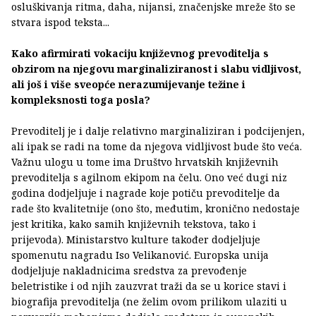
osluškivanja ritma, daha, nijansi, značenjske mreže što se
stvara ispod teksta...
Kako afirmirati vokaciju književnog prevoditelja s
obzirom na njegovu marginaliziranost i slabu vidljivost,
ali još i više sveopće nerazumijevanje težine i
kompleksnosti toga posla?
Prevoditelj je i dalje relativno marginaliziran i podcijenjen,
ali ipak se radi na tome da njegova vidljivost bude što veća.
Važnu ulogu u tome ima Društvo hrvatskih književnih
prevoditelja s agilnom ekipom na čelu. Ono već dugi niz
godina dodjeljuje i nagrade koje potiču prevoditelje da
rade što kvalitetnije (ono što, međutim, kronično nedostaje
jest kritika, kako samih književnih tekstova, tako i
prijevoda). Ministarstvo kulture također dodjeljuje
spomenutu nagradu Iso Velikanović. Europska unija
dodjeljuje nakladnicima sredstva za prevođenje
beletristike i od njih zauzvrat traži da se u korice stavi i
biografija prevoditelja (ne želim ovom prilikom ulaziti u