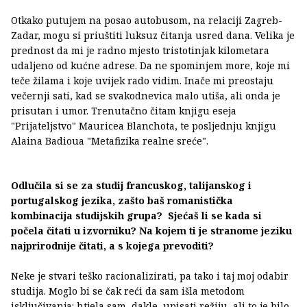
Otkako putujem na posao autobusom, na relaciji Zagreb-
Zadar, mogu si priuštiti luksuz čitanja usred dana. Velika je
prednost da mi je radno mjesto tristotinjak kilometara
udaljeno od kućne adrese. Da ne spominjem more, koje mi
teče žilama i koje uvijek rado vidim. Inače mi preostaju
večernji sati, kad se svakodnevica malo utiša, ali onda je
prisutan i umor. Trenutačno čitam knjigu eseja
"Prijateljstvo" Mauricea Blanchota, te posljednju knjigu
Alaina Badioua "Metafizika realne sreće".
Odlučila si se za studij francuskog, talijanskog i
portugalskog jezika, zašto baš romanistička
kombinacija studijskih grupa? Sjećaš li se kada si
počela čitati u izvorniku? Na kojem ti je stranome jeziku
najprirodnije čitati, a s kojega prevoditi?
Neke je stvari teško racionalizirati, pa tako i taj moj odabir
studija. Moglo bi se čak reći da sam išla metodom
isključivanja: htjela sam, dakle, upisati režiju, ali to je bilo