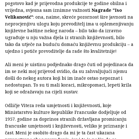
pogotovo kad je prijevodna produkcije te godine obilna i
vrijedna, svjesna sam iznimne važnosti
Nagrade "Iso
Velikanović"
: ona, naime, skreće pozornost šire javnosti na
neprocjenjivu ulogu koju prevoditelj ima u oplemenjivanju
književne baštine nekog naroda – bilo tako da izravno
ugrađuje u nju važna djela iz stranih književnosti, bilo
tako da utječe na buduću domaću književnu produkciju – a
ujedno i potiče prevoditelje da rade što kvalitetnije!
Ali meni je uistinu podjednako drago čuti od pojedinaca da
im se neki moj prijevod svidio, da su zahvaljujući njemu
došli do nekog autora koji bi im inače ostao nepoznat i
nedostupan. To su ti mali koraci, mikropomaci, lepeti krila
koji se odražavaju na cijeli sustav.
Odličje Viteza reda umjetnosti i književnosti, koje
Ministarstvo kulture Republike Francuske dodjeljuje od
1957. godine za doprinos stranih državljana promicanju
francuske umjetnosti i književnosti, veliko je priznanje i
čast. Meni je osobito drago da mi je ta čast ukazana