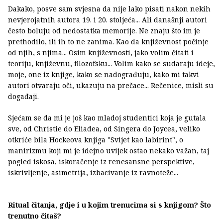
Dakako, posve sam svjesna da nije lako pisati nakon nekih
nevjerojatnih autora 19. i 20. stoljeća... Ali današnji autori
često boluju od nedostatka memorije. Ne znaju što im je
prethodilo, ili ih to ne zanima. Kao da književnost počinje
od njih, s njima... Osim književnosti, jako volim čitati i
teoriju, književnu, filozofsku... Volim kako se sudaraju ideje,
moje, one iz knjige, kako se nadograđuju, kako mi takvi
autori otvaraju oči, ukazuju na prečace... Rečenice, misli su
događaji.
Sjećam se da mi je još kao mladoj studentici koja je gutala
sve, od Christie do Eliadea, od Singera do Joycea, veliko
otkriće bila Hockeova knjiga "Svijet kao labirint", o
manirizmu koji mi je idejno uvijek ostao nekako važan, taj
pogled iskosa, iskoračenje iz renesansne perspektive,
iskrivljenje, asimetrija, izbacivanje iz ravnoteže...
Ritual čitanja, gdje i u kojim trenucima si s knjigom? Što
trenutno čitaš?