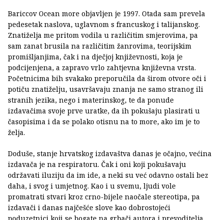
Bariccov Ocean more objavljen je 1997. Otada sam prevela
pedesetak naslova, uglavnom s francuskog i talijanskog.
Znatiželja me pritom vodila u različitim smjerovima, pa
sam zanat brusila na različitim žanrovima, teorijskim
promišljanjima, čak i na dječjoj književnosti, koja je
podcijenjena, a zapravo vrlo zahtjevna književna vrsta.
Početnicima bih svakako preporučila da širom otvore oči i
potiču znatiželju, usavršavaju znanja ne samo stranog ili
stranih jezika, nego i materinskog, te da ponude
izdavačima svoje prve uratke, da ih pokušaju plasirati u
časopisima i da se polako otisnu na to more, ako im je to
želja.
Doduše, stanje hrvatskog izdavaštva danas je očajno, većina
izdavača je na respiratoru. Čak i oni koji pokušavaju
održavati iluziju da im ide, a neki su već odavno ostali bez
daha, i svog i umjetnog. Kao i u svemu, ljudi vole
promatrati stvari kroz crno-bijele naočale stereotipa, pa
izdavači i danas najčešće slove kao dobrostojeći
poduzetnici koji se bogate na grbači autora i prevoditelja,