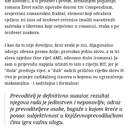
tim slovom!), a u pedeset i prvom, središnjem poglavlju
romana Život način uporabe donosi tzv. Compendium,
svojevrsni romaneskni fraktal, element koji odražava
cjelinu: tri niza od šezdeset rečenica (malih narativnih
sažetaka o likovima koje zatječemo u romanu), svaka s po
šezdeset znakova.
I kao da to nije dovoljno, kroz svaki je niz, dijagonalno
odozgo zdesna prema dolje, provukao jedno slovo, a ta tri
slova zajedno čine riječ AME, odnosno dušu (romana). Ja
sam u prijevodu uspjela učiniti to isto s riječju BIT, jer je
"duša" preduga riječ, a "duh" sadrži prilično rijetko slovo H.
Ovo je primjer radikalnog izazova u kojemu su ograničenja
maksimalna - i sadržajna i formalna!
Prevoditelj je definitivno suautor, rezultat
njegova rada je jedinstven i neponovljiv, odraz
je prevoditeljeve osobe, bagaže s kojom kreće u
posao: subjektivnost u književnoprevodilačkom
činu igra važnu ulogu.