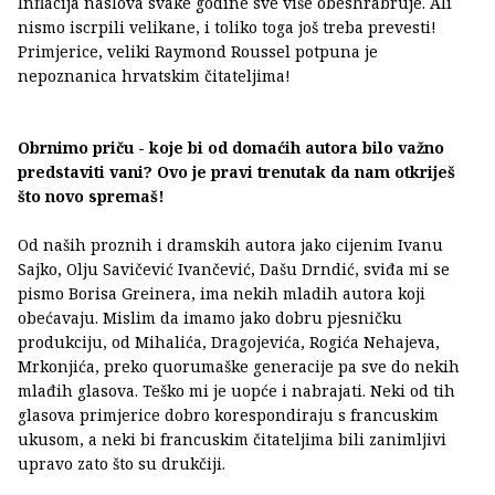
Inflacija naslova svake godine sve više obeshrabruje. Ali
nismo iscrpili velikane, i toliko toga još treba prevesti!
Primjerice, veliki Raymond Roussel potpuna je
nepoznanica hrvatskim čitateljima!
Obrnimo priču - koje bi od domaćih autora bilo važno
predstaviti vani? Ovo je pravi trenutak da nam otkriješ
što novo spremaš!
Od naših proznih i dramskih autora jako cijenim Ivanu
Sajko, Olju Savičević Ivančević, Dašu Drndić, sviđa mi se
pismo Borisa Greinera, ima nekih mladih autora koji
obećavaju. Mislim da imamo jako dobru pjesničku
produkciju, od Mihalića, Dragojevića, Rogića Nehajeva,
Mrkonjića, preko quorumaške generacije pa sve do nekih
mlađih glasova. Teško mi je uopće i nabrajati. Neki od tih
glasova primjerice dobro korespondiraju s francuskim
ukusom, a neki bi francuskim čitateljima bili zanimljivi
upravo zato što su drukčiji.