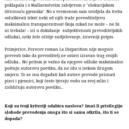
poklapala i s Mallarméovim zahtjevom o "elokucijskom
iščeznuću pjesnika". No s vremenom sam uvidjela da treba
osluškivati tekst: neki od njih traže prevoditeljevu
maksimalnu transparentnost (koja nikad ne može – ne bi
ni trebala! – ići u dokidanje subjektivnosti prevoditeljskih
odluka), neki žele očitije sudjelovanje, izravniji potpis.
Primjerice, Perecov roman La Disparition nije moguće
prevesti tako da prevoditelj ne ostavi izravan trag svojih
odluka... No pritom je važno da njegove odluke maksimalno
poštuju autorovu poetiku, da ne idu u nekom drugom
smjeru. To se zna događati kad autore prevode priznati
pisci i pjesnici, koji često tjeraju vodu na svoj mlin i
izobličuju autorovu poetiku...
Koji su tvoji kriteriji odabira naslova? Imaš li privilegiju
slobode prevođenja onoga što si sama otkrila, što ti se
dopada?