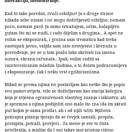
interakciju, mentoriranje.
Kad to tako poredaš, zvuči ozbiljno! Ja s druge strane
nikada sebe nisam i ne mogu doživljavati ozbiljno, nemam
pozu, nemam gard. Ja samo istražujem, učim, halapljivo
gutam što mi se nudi, i rado dijelim s drugima... A opet ne
volim se eksponirati, i grozna sam tremašica kad treba
nastupati javno, valjda sam zato nesvjesno i krenula u
prevođenje, jer se u tom poslu lako skrivati iza imena
autora, ekrana računala... Ipak, volim raditi sa
zainteresiranim mladim ljudima, a to doista podrazumijeva
i eksponiranje, čak i neku vrst egzibicionizma.
Nikad se prema njima ne postavljam kao netko tko je popio
svu pamet svijeta, više se doživljavam kao starija kolegica
koja je svjesna ograničenosti vlastitog znanja i iskustva, ali
je spremna s njima podijeliti ono malo što zna (da im skrati
put kojim je sama prošla), ali i od njih učiti. Njihova
poticajna pitanja tjeraju da se čovjek zamisli, propita,
preispita, potraži, provjeri... Za mene je sve to čista
privilegija, a mislim da i oni takav moj pristup cijene.