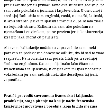
preriskantno jer su primali samo dva studenta godišnje, pa
sam onda pokušala s jezicima i književnošću. U osnovnoj i
srednjoj školi učila sam engleski, ruski, njemački, latinski,
u školi stranih jezika talijanski i francuski, pa nisam znala
na koju bih stranu. Kalkulirala sam: ako pokušam na
njemačkom i engleskom, pa ne prođem jer je konkurencija
izrazito jaka, morat ću pauzirati.
Ali sve te kalkulacije možda su zapravo bile samo neki
paravan za podsvjesno donesene odluke, tko bi sad to znao
rasplesti... Na izvorniku sam počela čitati još u srednjoj
školi, na engleskom. Danas podjednako lako čitam na
francuskom i talijanskom, u engleskom mi ipak nedostaje
vokabulara jer sam zadnjih nekoliko desetljeća taj jezik
zapustila...
Pratiš i prevodiš suvremenu francusku i talijansku
produkciju, stoga pitanje na koji je način francuska
književnost inovativna i posebna, koja bi bila njezina