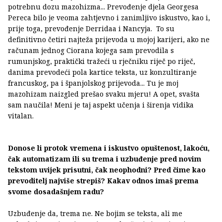
potrebnu dozu mazohizma... Prevođenje djela Georgesa
Pereca bilo je veoma zahtjevno i zanimljivo iskustvo, kao i,
prije toga, prevođenje Derridaa i Nancyja. To su
definitivno četiri najteža prijevoda u mojoj karijeri, ako ne
računam jednog Ciorana kojega sam prevodila s
rumunjskog, praktički tražeći u rječniku riječ po riječ,
danima prevodeći pola kartice teksta, uz konzultiranje
francuskog, pa i španjolskog prijevoda... Tu je moj
mazohizam naizgled prešao svaku mjeru! A opet, svašta
sam naučila! Meni je taj aspekt učenja i širenja vidika
vitalan.
Donose li protok vremena i iskustvo opuštenost, lakoću,
čak automatizam ili su trema i uzbuđenje pred novim
tekstom uvijek prisutni, čak neophodni? Pred čime kao
prevoditelj najviše strepiš? Kakav odnos imaš prema
svome dosadašnjem radu?
Uzbuđenje da, trema ne. Ne bojim se teksta, ali me