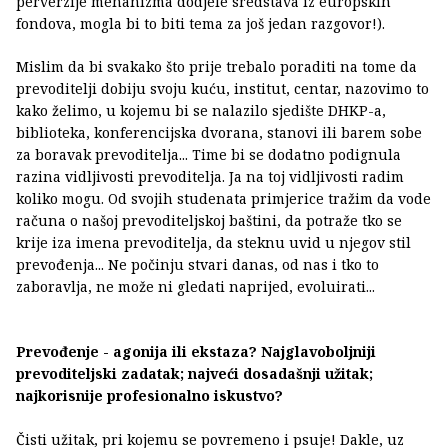
perverzije mehanizma dodjele sredstava iz europskih
fondova, mogla bi to biti tema za još jedan razgovor!).
Mislim da bi svakako što prije trebalo poraditi na tome da
prevoditelji dobiju svoju kuću, institut, centar, nazovimo to
kako želimo, u kojemu bi se nalazilo sjedište DHKP-a,
biblioteka, konferencijska dvorana, stanovi ili barem sobe
za boravak prevoditelja... Time bi se dodatno podignula
razina vidljivosti prevoditelja. Ja na toj vidljivosti radim
koliko mogu. Od svojih studenata primjerice tražim da vode
računa o našoj prevoditeljskoj baštini, da potraže tko se
krije iza imena prevoditelja, da steknu uvid u njegov stil
prevođenja... Ne počinju stvari danas, od nas i tko to
zaboravlja, ne može ni gledati naprijed, evoluirati...
Prevođenje - agonija ili ekstaza? Najglavoboljniji
prevoditeljski zadatak; najveći dosadašnji užitak;
najkorisnije profesionalno iskustvo?
Čisti užitak, pri kojemu se povremeno i psuje! Dakle, uz