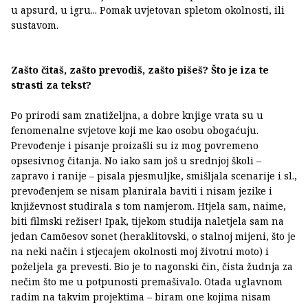
u apsurd, u igru... Pomak uvjetovan spletom okolnosti, ili
sustavom.
Zašto čitaš, zašto prevodiš, zašto pišeš? Što je iza te
strasti za tekst?
Po prirodi sam znatiželjna, a dobre knjige vrata su u
fenomenalne svjetove koji me kao osobu obogaćuju.
Prevođenje i pisanje proizašli su iz mog povremeno
opsesivnog čitanja. No iako sam još u srednjoj školi –
zapravo i ranije – pisala pjesmuljke, smišljala scenarije i sl.,
prevođenjem se nisam planirala baviti i nisam jezike i
književnost studirala s tom namjerom. Htjela sam, naime,
biti filmski režiser! Ipak, tijekom studija naletjela sam na
jedan Camõesov sonet (heraklitovski, o stalnoj mijeni, što je
na neki način i stjecajem okolnosti moj životni moto) i
poželjela ga prevesti. Bio je to nagonski čin, čista žudnja za
nečim što me u potpunosti premašivalo. Otada uglavnom
radim na takvim projektima – biram one kojima nisam