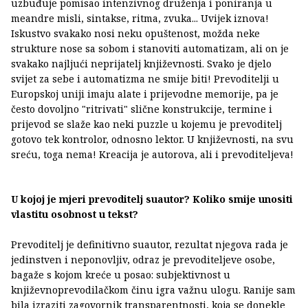
uzbuđuje pomisao intenzivnog druženja i poniranja u
meandre misli, sintakse, ritma, zvuka... Uvijek iznova!
Iskustvo svakako nosi neku opuštenost, možda neke
strukture nose sa sobom i stanoviti automatizam, ali on je
svakako najljući neprijatelj književnosti. Svako je djelo
svijet za sebe i automatizma ne smije biti! Prevoditelji u
Europskoj uniji imaju alate i prijevodne memorije, pa je
često dovoljno "ritrivati" slične konstrukcije, termine i
prijevod se slaže kao neki puzzle u kojemu je prevoditelj
gotovo tek kontrolor, odnosno lektor. U književnosti, na svu
sreću, toga nema! Kreacija je autorova, ali i prevoditeljeva!
U kojoj je mjeri prevoditelj suautor? Koliko smije unositi
vlastitu osobnost u tekst?
Prevoditelj je definitivno suautor, rezultat njegova rada je
jedinstven i neponovljiv, odraz je prevoditeljeve osobe,
bagaže s kojom kreće u posao: subjektivnost u
književnoprevodilačkom činu igra važnu ulogu. Ranije sam
bila izraziti zagovornik transparentnosti, koja se donekle