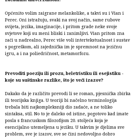
Općenito volim zaigrane melankolike, a takvi su i Vian i
Perec. Oni istražuju, svaki na svoj način, same rubove
svijeta, jezika, imaginacije, i pritom grade neke svoje
svjetove koji su meni bliski i zanimljivi. Vian pritom zna
zaći u nadrealno, Perec više voli intertekstualnost i sustav
s pogreškom, ali zajednička im je spremnost na jezičnu
igru, a i na poliedričnost, metamorfozu.
Prevoditi poeziju ili prozu, beletristiku ili esejistiku -
koje su suštinske razlike, što je veći izazov?
Dakako da je različito prevodi li se roman, pjesnička zbirka
ili teorijska knjiga. U teoriji bi načelno terminologija
trebala biti najkompleksniji dio zadaće, a ne toliko
sintaksa, stil. No to je daleko od istine, pogotovo kad imate
posla s francuskom filozofijom 20. stoljeća koja je
esencijalno utemeljena u jeziku. U takvim je djelima sve
problem, sve je izazov, sve se čini nedovoljno dobro