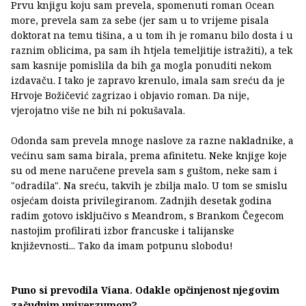
Prvu knjigu koju sam prevela, spomenuti roman Ocean
more, prevela sam za sebe (jer sam u to vrijeme pisala
doktorat na temu tišina, a u tom ih je romanu bilo dosta i u
raznim oblicima, pa sam ih htjela temeljitije istražiti), a tek
sam kasnije pomislila da bih ga mogla ponuditi nekom
izdavaču. I tako je zapravo krenulo, imala sam sreću da je
Hrvoje Božičević zagrizao i objavio roman. Da nije,
vjerojatno više ne bih ni pokušavala.
Odonda sam prevela mnoge naslove za razne nakladnike, a
većinu sam sama birala, prema afinitetu. Neke knjige koje
su od mene naručene prevela sam s guštom, neke sam i
"odradila". Na sreću, takvih je zbilja malo. U tom se smislu
osjećam doista privilegiranom. Zadnjih desetak godina
radim gotovo isključivo s Meandrom, s Brankom Čegecom
nastojim profilirati izbor francuske i talijanske
književnosti... Tako da imam potpunu slobodu!
Puno si prevodila Viana. Odakle opčinjenost njegovim
začudnim univerzumom?