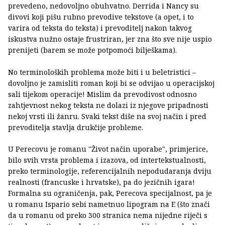
prevedeno, nedovoljno obuhvatno. Derrida i Nancy su
divovi koji pišu rubno prevodive tekstove (a opet, i to
varira od teksta do teksta) i prevoditelj nakon takvog
iskustva nužno ostaje frustriran, jer zna što sve nije uspio
prenijeti (barem se može potpomoći bilješkama).
No terminoloških problema može biti i u beletristici –
dovoljno je zamisliti roman koji bi se odvijao u operacijskoj
sali tijekom operacije! Mislim da prevodivost odnosno
zahtjevnost nekog teksta ne dolazi iz njegove pripadnosti
nekoj vrsti ili žanru. Svaki tekst diše na svoj način i pred
prevoditelja stavlja drukčije probleme.
U Perecovu je romanu "Život način uporabe", primjerice,
bilo svih vrsta problema i izazova, od intertekstualnosti,
preko terminologije, referencijalnih nepodudaranja dviju
realnosti (francuske i hrvatske), pa do jezičnih igara!
Formalna su ograničenja, pak, Perecova specijalnost, pa je
u romanu Ispario sebi nametnuo lipogram na E (što znači
da u romanu od preko 300 stranica nema nijedne riječi s