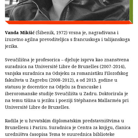
Vanda Mikšić
(Šibenik, 1972) vrsna je, nagrađivana i
izuzetno agilna prevoditeljica s francuskoga i talijanskoga
jezika.
Sveučilišna je profesorica – djeluje isprva kao znanstvena
suradnica na Université Libre de Bruxelles (2007-2014),
vanjska suradnica na Odsjeku za romanistiku Filozofskog
fakulteta u Zagrebu (2008-2012), a od 2013. godine u
statusu je docentice na Odjelu za francuske i
iberoromanske studije Sveučilišta u Zadru. Doktorirala je
na temu tišina u jeziku i poeziji Stéphanea Mallarméa pri
Université Libre de Bruxelles.
Radila je u hrvatskim diplomatskim predstavništvima u
Bruxellesu i Parizu. Suradnica je Centra za knjigu, članica
uredništva časopisa Tema te suurednica biblioteke