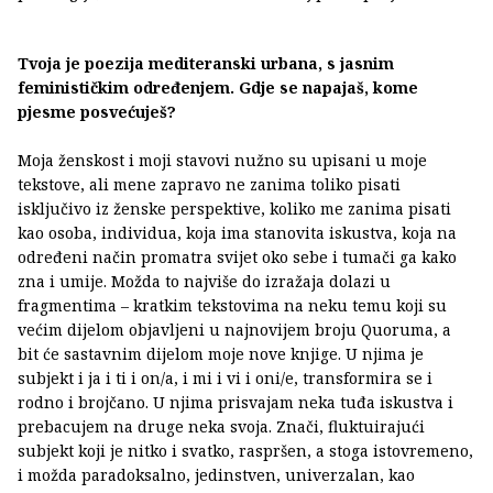
Tvoja je poezija mediteranski urbana, s jasnim
feminističkim određenjem. Gdje se napajaš, kome
pjesme posvećuješ?
Moja ženskost i moji stavovi nužno su upisani u moje
tekstove, ali mene zapravo ne zanima toliko pisati
isključivo iz ženske perspektive, koliko me zanima pisati
kao osoba, individua, koja ima stanovita iskustva, koja na
određeni način promatra svijet oko sebe i tumači ga kako
zna i umije. Možda to najviše do izražaja dolazi u
fragmentima – kratkim tekstovima na neku temu koji su
većim dijelom objavljeni u najnovijem broju Quoruma, a
bit će sastavnim dijelom moje nove knjige. U njima je
subjekt i ja i ti i on/a, i mi i vi i oni/e, transformira se i
rodno i brojčano. U njima prisvajam neka tuđa iskustva i
prebacujem na druge neka svoja. Znači, fluktuirajući
subjekt koji je nitko i svatko, raspršen, a stoga istovremeno,
i možda paradoksalno, jedinstven, univerzalan, kao