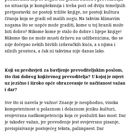
no situacija je kompleksnija i treba poći od dviju temeljnih
pretpostavki: ne postoji tržište knjige, ne postoji kultura
čitanja koja se gradi od malih nogu. Na takvim klimavim
nogama što se uopće može graditi, kome u toj branši može
biti dobro? Nikome kome je stalo do dobre i lijepe knjige!
Nikome tko ne može musti državu na udžbenicima, tko se
nije dočepao nekih bivših izdavačkih kuća, a s njima i
silnih prostora, a čak ni takvima nije danas lako.
Koji su preduvjeti za bavljenje prevoditeljskim poslom,
što čini dobrog književnog prevoditelja? U kojoj je mjeri
uz jezično i široko opće obrazovanje te načitanost važan
i dar?
Sve što si navela je važno! Znanje je neophodno, visoka
kompetentnost u polaznom i dolaznom jeziku-kulturi,
svojevrsna nadkompetencija koja će poslužiti kao most. Dar
je također važan, jer prevođenje jest svojevrsno pisanje,
preispisivanje postojećeg teksta, palimpsest. Dar