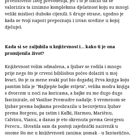
prvenstveno zbog prevođenja, jer i to je način da se
valorizira ta iznimno kompleksna djelatnost koju su mnogi
veliki mislioci duboko cijenili. S druge strane, ugodno je
kada se tvoji napori prepoznaju i izvan sredine u kojoj
djeluješ.
Kada si se zaljubila u književnost i... kako ti je ona
promijenila život?
Književnost volim odmalena, a ljubav se rodila i mnogo
prije nego što je crveni bibliobus počeo dolaziti u moj
kvart, što je za mene svaki put bio događaj. Prva knjiga koju
pamtim bila je "Najljepše bajke svijeta", velika modra knjiga
s dvorcem u noći na koricama, a bajke su me dugo dugo
fascinirale, od Vasilise Premudre nadalje. S vremenom se
ljubav prema bajkama preobrazila u bezuvjetnu ljubav
prema Borgesu, pa zatim i Kafki, Harmsu, Mariënu,
Calvinu, Vianu, a danas je eto okrenuta prema Georgesu
Perecu... Shvatila sam da postoji zajednički nazivnik u
onome što me u književnosti zanima: pomak - u fantastično,