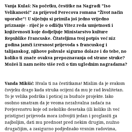
Vanja Kulaš: Na početku, čestitke na Nagradi "Iso
Velikanović" za prijevod Perecova romana "Život način
uporabe"! U siječnju si primila još jedno vrijedno
priznanje - riječ je o odličju Vitez reda umjetnosti i
književnosti koje dodjeljuje Ministarstvo kulture
Republike Francuske. Čitateljima tvoj potpis već niz
godina jamči izvrsnost prijevoda s francuskog i
talijanskog, njihove pohvale sigurno dolaze i do tebe, no
koliko ti znače ovakva prepoznavanja od strane struke?
Možeš li nam nešto više reći o tim uglednim nagradama?
Vanda Mikšić:
Hvala ti na čestitkama! Mislim da je svakom
čovjeku drago kada struka ocijeni da mu je rad kvalitetan.
To je velika podrška i poticaj za buduće projekte. Iako
osobno smatram da je veoma nezahvalna zadaća na
Povjerenstvu koje od nekoliko desetaka (ili koliko ih već
pristigne) prijevoda mora izdvojiti jedan i proglasiti ga
najboljim, dati mu prednost pred nekim drugim, nužno
drugačijim, a zasigurno podjednako vrsnim radovima,