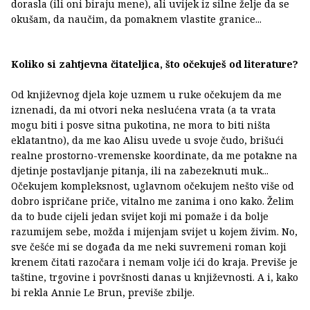
dorasla (ili oni biraju mene), ali uvijek iz silne želje da se
okušam, da naučim, da pomaknem vlastite granice...
Koliko si zahtjevna čitateljica, što očekuješ od literature?
Od književnog djela koje uzmem u ruke očekujem da me
iznenadi, da mi otvori neka neslućena vrata (a ta vrata
mogu biti i posve sitna pukotina, ne mora to biti ništa
eklatantno), da me kao Alisu uvede u svoje čudo, brišući
realne prostorno-vremenske koordinate, da me potakne na
djetinje postavljanje pitanja, ili na zabezeknuti muk...
Očekujem kompleksnost, uglavnom očekujem nešto više od
dobro ispričane priče, vitalno me zanima i ono kako. Želim
da to bude cijeli jedan svijet koji mi pomaže i da bolje
razumijem sebe, možda i mijenjam svijet u kojem živim. No,
sve češće mi se događa da me neki suvremeni roman koji
krenem čitati razočara i nemam volje ići do kraja. Previše je
taštine, trgovine i površnosti danas u književnosti. A i, kako
bi rekla Annie Le Brun, previše zbilje.