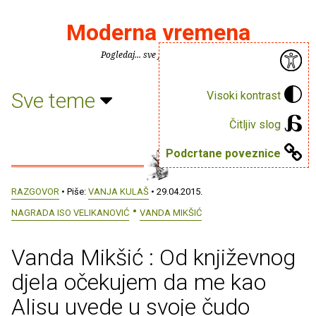
Moderna vremena
Pogledaj... sve je puno knjiga.
Sve teme
Visoki kontrast
Čitljiv slog
Podcrtane poveznice
RAZGOVOR
• Piše:
VANJA KULAŠ
• 29.04.2015.
NAGRADA ISO VELIKANOVIĆ
VANDA MIKŠIĆ
Vanda Mikšić : Od književnog
djela očekujem da me kao
Alisu uvede u svoje čudo