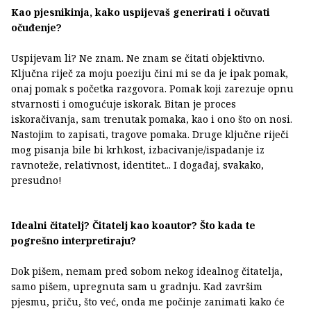
Kao pjesnikinja, kako uspijevaš generirati i očuvati
očuđenje?
Uspijevam li? Ne znam. Ne znam se čitati objektivno.
Ključna riječ za moju poeziju čini mi se da je ipak pomak,
onaj pomak s početka razgovora. Pomak koji zarezuje opnu
stvarnosti i omogućuje iskorak. Bitan je proces
iskoračivanja, sam trenutak pomaka, kao i ono što on nosi.
Nastojim to zapisati, tragove pomaka. Druge ključne riječi
mog pisanja bile bi krhkost, izbacivanje/ispadanje iz
ravnoteže, relativnost, identitet... I događaj, svakako,
presudno!
Idealni čitatelj? Čitatelj kao koautor? Što kada te
pogrešno interpretiraju?
Dok pišem, nemam pred sobom nekog idealnog čitatelja,
samo pišem, upregnuta sam u gradnju. Kad završim
pjesmu, priču, što već, onda me počinje zanimati kako će