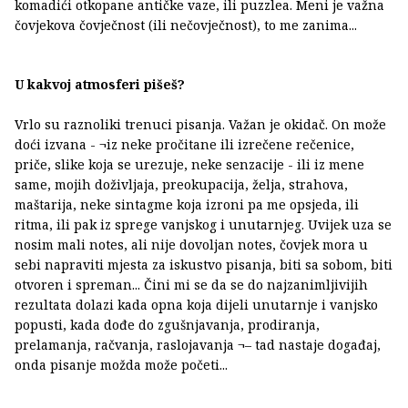
komadići otkopane antičke vaze, ili puzzlea. Meni je važna
čovjekova čovječnost (ili nečovječnost), to me zanima...
U kakvoj atmosferi pišeš?
Vrlo su raznoliki trenuci pisanja. Važan je okidač. On može
doći izvana - ¬iz neke pročitane ili izrečene rečenice,
priče, slike koja se urezuje, neke senzacije - ili iz mene
same, mojih doživljaja, preokupacija, želja, strahova,
maštarija, neke sintagme koja izroni pa me opsjeda, ili
ritma, ili pak iz sprege vanjskog i unutarnjeg. Uvijek uza se
nosim mali notes, ali nije dovoljan notes, čovjek mora u
sebi napraviti mjesta za iskustvo pisanja, biti sa sobom, biti
otvoren i spreman... Čini mi se da se do najzanimljivijih
rezultata dolazi kada opna koja dijeli unutarnje i vanjsko
popusti, kada dođe do zgušnjavanja, prodiranja,
prelamanja, račvanja, raslojavanja ¬– tad nastaje događaj,
onda pisanje možda može početi...