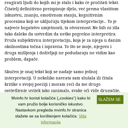
reagirati ljudi do kojih mi je stalo i kako će pročitati tekst.
Čitatelj definitivno preispisuje djelo, već prema vlastitom
iskustvu, znanju, emotivnom stanju, kognitivnim
procesima koji se uključuju tijekom interpretacije... To je
najveće bogatstvo umjetnosti, ta otvorenost. Ne bih ni išla
tako daleko da ustvrdim da netko pogrešno interpretira.
Pruža subjektivnu interpretaciju, koja je za njega u danim
okolnostima točna i ispravna. To što se moje, njegovo i
druga mišljenja i doživljaji ne podudaraju ne vidim kao
problem, dapače.
Skučen je onaj tekst koji se nadaje samo jednoj
interpretaciji. U nekoliko navrata sam slušala ili čitala
kritike o svojoj poeziji i moram reći da me drugo
osvjetljenje uvijek jako zanimalo, svake oči vide drugačije,
jer zauzimaju jedinstven položaj u svijetu, a jedinstvem i
Mvinfo.hr koristi kolačiće („cookies“) kako bi
SLAŽEM SE
neponovljiv im je i obzor. I to su prilike da nešto spoznam,
vam pružio bolje korisničko iskustvo.
u konačnici, zar ne?
Nastavkom pregleda mvinfo.hr stranica
slažete se sa korištenjem kolačića.
Više
informacija
Tko te prvi i najstrože čita?