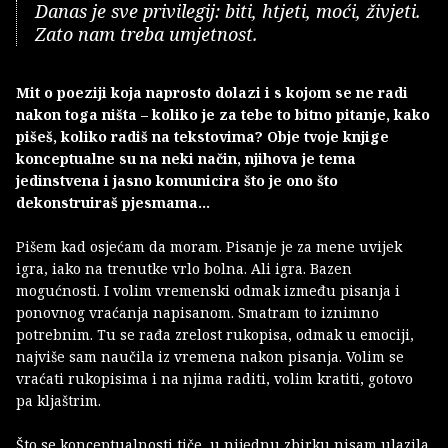
Danas je sve privilegij: biti, htjeti, moći, živjeti.
Zato nam treba umjetnost.
Mit o poeziji koja naprosto dolazi i s kojom se ne radi
nakon toga ništa – koliko je za tebe to bitno pitanje, kako
pišeš, koliko radiš na tekstovima? Obje tvoje knjige
konceptualne su na neki način, njihova je tema
jedinstvena i jasno komunicira što je ono što
dekonstruiraš pjesmama...
Pišem kad osjećam da moram. Pisanje je za mene uvijek
igra, iako na trenutke vrlo bolna. Ali igra. Bazen
mogućnosti. I volim vremenski odmak između pisanja i
ponovnog vraćanja napisanom. Smatram to iznimno
potrebnim. Tu se rađa zrelost rukopisa, odmak u emociji,
najviše sam naučila iz vremena nakon pisanja. Volim se
vraćati rukopisima i na njima raditi, volim kratiti, gotovo
pa kljaštrim.
Što se konceptualnosti tiče, u nijednu zbirku nisam ulazila