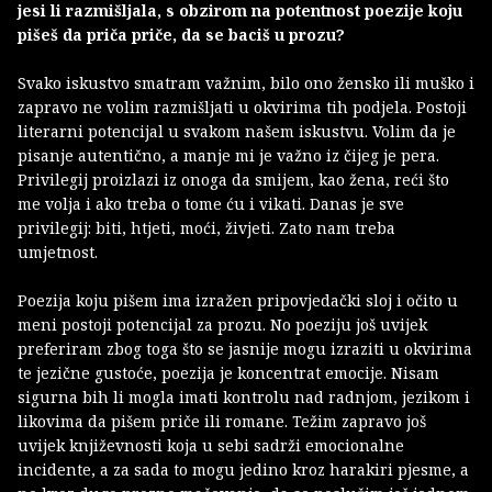
jesi li razmišljala, s obzirom na potentnost poezije koju
pišeš da priča priče, da se baciš u prozu?
Svako iskustvo smatram važnim, bilo ono žensko ili muško i
zapravo ne volim razmišljati u okvirima tih podjela. Postoji
literarni potencijal u svakom našem iskustvu. Volim da je
pisanje autentično, a manje mi je važno iz čijeg je pera.
Privilegij proizlazi iz onoga da smijem, kao žena, reći što
me volja i ako treba o tome ću i vikati. Danas je sve
privilegij: biti, htjeti, moći, živjeti. Zato nam treba
umjetnost.
Poezija koju pišem ima izražen pripovjedački sloj i očito u
meni postoji potencijal za prozu. No poeziju još uvijek
preferiram zbog toga što se jasnije mogu izraziti u okvirima
te jezične gustoće, poezija je koncentrat emocije. Nisam
sigurna bih li mogla imati kontrolu nad radnjom, jezikom i
likovima da pišem priče ili romane. Težim zapravo još
uvijek književnosti koja u sebi sadrži emocionalne
incidente, a za sada to mogu jedino kroz harakiri pjesme, a