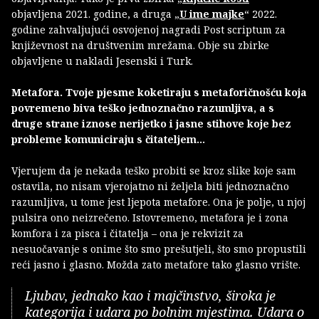
objavljena 2021. godine, a druga „
U ime majke
“ 2022.
godine zahvaljujući osvojenoj nagradi Post scriptum za
književnost na društvenim mrežama. Obje su zbirke
objavljene u nakladi Jesenski i Turk.
Metafora. Tvoje pjesme koketiraju s metaforičnošću koja
povremeno biva teško jednoznačno razumljiva, a s
druge strane iznose nerijetko i jasne stihove koje bez
probleme komuniciraju s čitateljem...
Vjerujem da je nekada teško probiti se kroz slike koje sam
ostavila, no nisam vjerojatno ni željela biti jednoznačno
razumljiva, u tome jest ljepota metafore. Ona je polje, u njoj
pulsira ono neizrečeno. Istovremeno, metafora je i zona
komfora i za pisca i čitatelja – ona je rekvizit za
nesuočavanje s onime što smo prešutjeli, što smo propustili
reći jasno i glasno. Možda zato metafore tako glasno vrište.
Ljubav, jednako kao i majčinstvo, široka je
kategorija i udara po bolnim mjestima. Udara o