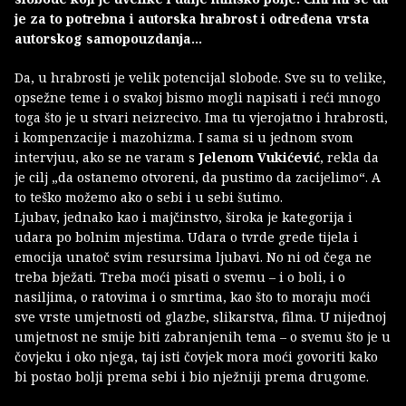
je za to potrebna i autorska hrabrost i određena vrsta
autorskog samopouzdanja...
Da, u hrabrosti je velik potencijal slobode. Sve su to velike,
opsežne teme i o svakoj bismo mogli napisati i reći mnogo
toga što je u stvari neizrecivo. Ima tu vjerojatno i hrabrosti,
i kompenzacije i mazohizma. I sama si u jednom svom
intervjuu, ako se ne varam s
Jelenom Vukićević
, rekla da
je cilj „da ostanemo otvoreni, da pustimo da zacijelimo“. A
to teško možemo ako o sebi i u sebi šutimo.
Ljubav, jednako kao i majčinstvo, široka je kategorija i
udara po bolnim mjestima. Udara o tvrde grede tijela i
emocija unatoč svim resursima ljubavi. No ni od čega ne
treba bježati. Treba moći pisati o svemu – i o boli, i o
nasiljima, o ratovima i o smrtima, kao što to moraju moći
sve vrste umjetnosti od glazbe, slikarstva, filma. U nijednoj
umjetnost ne smije biti zabranjenih tema – o svemu što je u
čovjeku i oko njega, taj isti čovjek mora moći govoriti kako
bi postao bolji prema sebi i bio nježniji prema drugome.