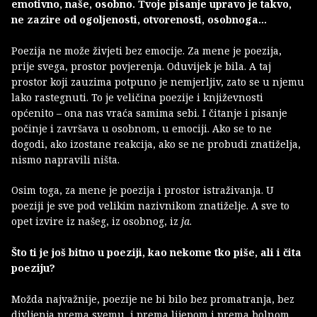
emotivno, naše, osobno. Tvoje pisanje upravo je takvo,
ne zazire od ogoljenosti, otvorenosti, osobnoga...
Poezija ne može živjeti bez emocije. Za mene je poezija,
prije svega, prostor povjerenja. Oduvijek je bila. A taj
prostor koji zauzima potpuno je nemjerljiv, zato se u njemu
lako rastegnuti. To je veličina poezije i književnosti
općenito – ona nas vraća samima sebi. I čitanje i pisanje
počinje i završava u osobnom, u emociji. Ako se to ne
dogodi, ako izostane reakcija, ako se ne probudi znatiželja,
nismo napravili ništa.
Osim toga, za mene je poezija i prostor istraživanja. U
poeziji je sve pod velikim nazivnikom znatiželje. A sve to
opet izvire iz našeg, iz osobnog, iz
ja
.
Što ti je još bitno u poeziji, kao nekome tko piše, ali i čita
poeziju?
Možda najvažnije, poezije ne bi bilo bez promatranja, bez
divljenja prema svemu, i prema lijepom i prema bolnom.