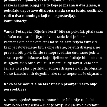
razočarenjem. Knjiga je to koja je pisana u dva glasa, u
pokušaju uspostave dijaloga, mada se na kraju, suštinski
radi o dva monologa koji ne uspostavljaju
komunikaciju…
Vanda Petanjek:
„Ključne kosti“ bile su pokušaj, pitala sam
se kako napisati knjigu u dvoje. Sada kad je čitam s
vremenskim odmakom čini mi se da sam željela istražiti
kako je istovremeno biti s obje strane, osjetiti drugog a ne
prestati biti prvi. Činilo se nepravednim čuti samo jednu
stranu priče – iskustvo koje dijelimo zaslužuje biti opisano
iz uglova svih onih koji su u njemu sudjelovali. Zato sam
željela dati glas i priliku i jednoj i drugoj strani da objasne
što se između njih dogodilo, ako se to uopće može objasniti.
Kako si se odlučila na takav način pisanja? Zašto obje
perspektive?
Njihovo svjedočanstvo o onome što je bilo nije tu da bi
dovelo do razrješenja – riječ je ovdje isključivo o okretanju