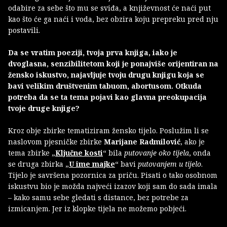
odabire za sebe što mu se sviđa, a književnost će naći put
kao što će ga naći i voda, bez obzira koju prepreku pred nju
postavili.
Da se vratim poeziji, tvoja prva knjiga, iako je
dvoglasna, senzibilitetom koji je ponajviše orijentiran na
žensko iskustvo, najavljuje tvoju drugu knjigu koja se
bavi velikim društvenim tabuom, abortusom. Otkuda
potreba da se ta tema pojavi kao glavna preokupacija
tvoje druge knjige?
Kroz obje zbirke tematiziram žensko tijelo. Poslužim li se
naslovom pjesničke zbirke
Marijane Radmilović
, ako je
tema zbirke „
Ključne kosti
“ bila
putovanje oko tijela
, onda
se druga zbirka „
U ime majke
“ bavi
putovanjem u tijelo
.
Tijelo je savršena pozornica za priču. Pisati o tako osobnom
iskustvu bio je možda najveći izazov koji sam do sada imala
– kako samu sebe gledati s distance, bez potrebe za
izmicanjem. Jer iz klopke tijela ne možemo pobjeći.