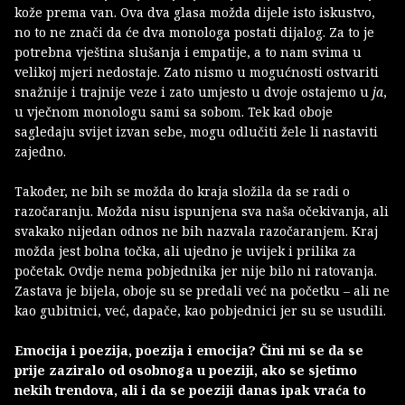
kože prema van. Ova dva glasa možda dijele isto iskustvo,
no to ne znači da će dva monologa postati dijalog. Za to je
potrebna vještina slušanja i empatije, a to nam svima u
velikoj mjeri nedostaje. Zato nismo u mogućnosti ostvariti
snažnije i trajnije veze i zato umjesto u dvoje ostajemo u
ja
,
u vječnom monologu sami sa sobom. Tek kad oboje
sagledaju svijet izvan sebe, mogu odlučiti žele li nastaviti
zajedno.
Također, ne bih se možda do kraja složila da se radi o
razočaranju. Možda nisu ispunjena sva naša očekivanja, ali
svakako nijedan odnos ne bih nazvala razočaranjem. Kraj
možda jest bolna točka, ali ujedno je uvijek i prilika za
početak. Ovdje nema pobjednika jer nije bilo ni ratovanja.
Zastava je bijela, oboje su se predali već na početku – ali ne
kao gubitnici, već, dapače, kao pobjednici jer su se usudili.
Emocija i poezija, poezija i emocija? Čini mi se da se
prije zaziralo od osobnoga u poeziji, ako se sjetimo
nekih trendova, ali i da se poeziji danas ipak vraća to