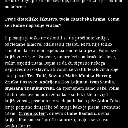
ne kroz dugo prozno mačevanje, da se poslužim još jednom
metaforom.
Tvoje čitateljsko iskustvo, tvoja čitateljska hrana. Čemu
se i kome najradije vraćaš?
U pisanju je teško ne osloniti se na pročitane knjige,
odgledane filmove, odslušanu glazbu. Ništa nije toliko
samotno da se ne bi osjetio barem neki utjecaj. Volim sve
književne vrste i žanrove, no preferiram kraće tekstove,
volim osjetiti ritam. Bojim se da ću sigurno nekoga
nepravedno izostaviti, ali volim se vratiti tekstovima koje
su zapisali
Tea Tulić
,
Suzana Matić
,
Monika Herceg
,
Zrinka Posavec
,
Andrijana Kos Lajtman
,
Ivan Šamija
,
Snježana Tramburovski
, da spomenem samo neke. Volim
čitati i tekstove mladih žena koje su tek ušle u svijet
književnosti, posebno me se dojmilo kako piše
Anita Čeko
jer je potpuno drugačije od onoga kako ja pišem. Trenutno
čitam „
Crveni kofer
“, dnevnik
Lane Bastašić
, divna
knjiga. Kad smo već prešli na prozu, uvijek se vraćam
Senku Karuzi.