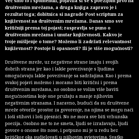
Već smo to i spomenuli, pojavila si se s poezijom prvo na
društvenim mrežama, a druga knjiga zapravo je i
rezultat toga; dobitnica si nagrade Post scriptum za
književnost na društvenim mrežama. Danas smo sve
kritičniji prema toj pojavi; raspravlja se puno o
društvenim mrežama i unutar književnosti. Kakvo je
tvoje mišljenje o tome? Možemo li zadržati relevantnost
književnost? Postoje li opasnosti? Ili je više mogućnosti?
Društvene mreže, uz negativne strane imaju i svojih
dobrih strana jer kao i lakše povezivanje s ljudima
omogućavaju lakše povezivanje sa sadržajima. Kao i prema
svakoj pojavi možemo i moramo biti kritični i prema
društvenim mrežama, no osobno se volim više baviti
mogućnostima koje one pružaju a manje njihovim
negativnim stranama. I naravno, budući da su društvene
mreže otvorile prostor za govorenje, na njima se mogu naći
i loši stihovi i loši pjesnici. No ne mora sve biti vrhunska
poezija.. Osobno me to ne smeta, ljudi se izražavaju, ljudi
govore o onome što nose, i potpuno mi je u redu bez
kritičkog oka sudjelovati u njihovim svjetovima. Svatko