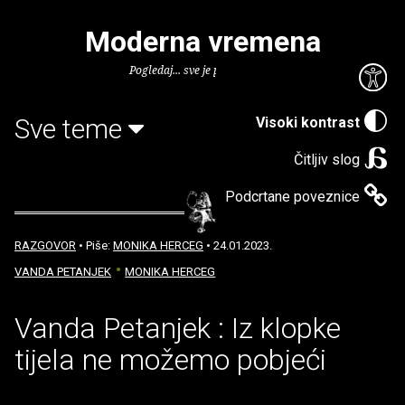
Moderna vremena
Pogledaj... sve je puno knjiga.
Sve teme
Visoki kontrast
Čitljiv slog
Podcrtane poveznice
RAZGOVOR
• Piše:
MONIKA HERCEG
• 24.01.2023.
VANDA PETANJEK
MONIKA HERCEG
Vanda Petanjek : Iz klopke
tijela ne možemo pobjeći