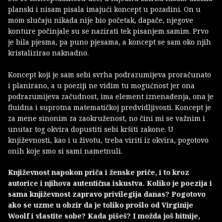
planski i nisam pisala imajući koncept u pozadini. On u
mom slučaju nikada nije bio početak, dapače, njegove
konture počinjale su se nazirati tek pisanjem samim. Prvo
je bila pjesma, pa puno pjesama, a koncept se sam oko njih
kristalizirao naknadno.
Koncept koji je sam sebi svrha podrazumijeva proračunato
i planirano, a u poeziji ne vidim tu mogućnost jer ona
podrazumijeva začudnost, ima element iznenađenja, ona je
fluidna i suprotna matematičkoj predvidljivosti. Koncept je
za mene sinonim za zaokruženost, no čini mi se važnim i
unutar tog okvira dopustiti sebi kršiti zakone. U
književnosti, kao i u životu, treba viriti iz okvira, pogotovo
onih koje smo si sami nametnuli.
Književnost napokon priča i ženske priče, i to kroz
autorice i njihova autentična iskustva. Koliko je poezija i
sama književnost zapravo privilegija danas? Pogotovo
ako se uzme u obzir da je toliko prošlo od Virginije
Woolf i vlastite sobe? Kada pišeš? I možda još bitnije,