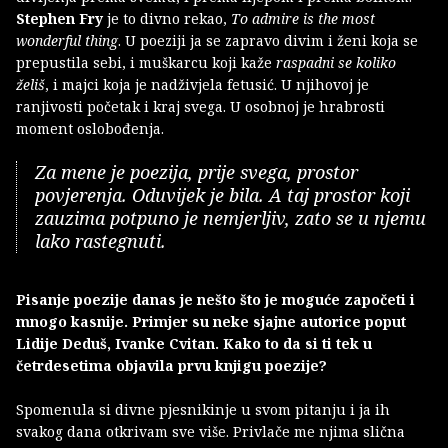
Stephen Fry
je to divno rekao,
To admire is the most
wonderful thing
. U poeziji ja se zapravo divim i ženi koja se
prepustila sebi, i muškarcu koji kaže
raspadni se koliko
želiš
, i majci koja je nadživjela fetusić. U njihovoj je
ranjivosti početak i kraj svega. U osobnoj je hrabrosti
moment oslobođenja.
Za mene je poezija, prije svega, prostor
povjerenja. Oduvijek je bila. A taj prostor koji
zauzima potpuno je nemjerljiv, zato se u njemu
lako rastegnuti.
Pisanje poezije danas je nešto što je moguće započeti i
mnogo kasnije. Primjer su neke sjajne autorice poput
Lidije Deduš, Ivanke Cvitan. Kako to da si ti tek u
četrdesetima objavila prvu knjigu poezije?
Spomenula si divne pjesnikinje u svom pitanju i ja ih
svakog dana otkrivam sve više. Privlače me njima slična