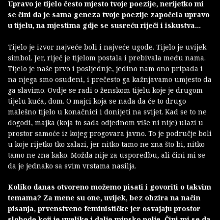
Upravo je tijelo često mjesto tvoje poezije, nerijetko mi
se čini da je sama geneza tvoje poezije započela upravo
u tijelu, na mjestima gdje se susreću riječi i iskustva…
Tijelo je izvor najveće boli i najveće ugode. Tijelo je uvijek
simbol. Jer, riječ je tijelom postala i prebivala među nama.
Tijelo je naše prvo i posljednje, jedino nam ono pripada i
na njega smo osuđeni, i prečesto ga kažnjavamo umjesto da
ga slavimo. Ovdje se radi o ženskom tijelu koje je drugom
tijelu kuća, dom. O majci koja se nada da će to drugo
malešno tijelo u konačnici i donijeti na svijet. Kad se to ne
dogodi, majka (koja to sada odjednom više ni nije) ulazi u
prostor samoće iz kojeg progovara javno. To je područje boli
u koje rijetko tko zalazi, jer nitko tamo ne zna što bi, nitko
tamo ne zna kako. Možda nije za usporedbu, ali čini mi se
da je jednako sa svim vrstama nasilja.
Koliko danas otvoreno možemo pisati i govoriti o takvim
temama? Za mene su one, uvijek, bez obzira na način
pisanja, prvenstveno feminističke jer osvajaju prostor
slobode koji je uvelike i dalje minsko polje. Čini mi se da