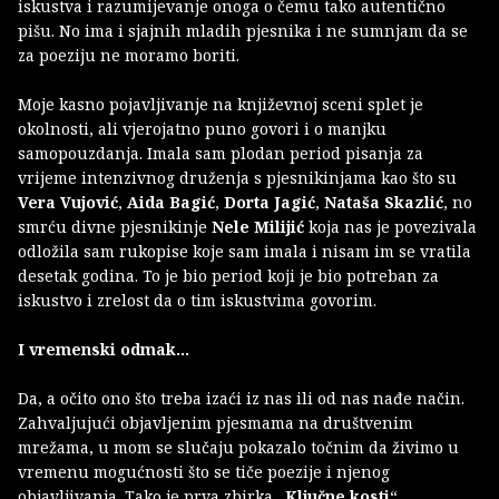
iskustva i razumijevanje onoga o čemu tako autentično
pišu. No ima i sjajnih mladih pjesnika i ne sumnjam da se
za poeziju ne moramo boriti.
Moje kasno pojavljivanje na književnoj sceni splet je
okolnosti, ali vjerojatno puno govori i o manjku
samopouzdanja. Imala sam plodan period pisanja za
vrijeme intenzivnog druženja s pjesnikinjama kao što su
Vera Vujović
,
Aida Bagić
,
Dorta Jagić
,
Nataša Skazlić
, no
smrću divne pjesnikinje
Nele Milijić
koja nas je povezivala
odložila sam rukopise koje sam imala i nisam im se vratila
desetak godina. To je bio period koji je bio potreban za
iskustvo i zrelost da o tim iskustvima govorim.
I vremenski odmak…
Da, a očito ono što treba izaći iz nas ili od nas nađe način.
Zahvaljujući objavljenim pjesmama na društvenim
mrežama, u mom se slučaju pokazalo točnim da živimo u
vremenu mogućnosti što se tiče poezije i njenog
objavljivanja. Tako je prva zbirka „
Ključne kosti
“